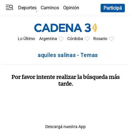
Deportes
Caminos
Opinión
Participá
Programas
Últimas coberturas
Últimas 24 h
En YouTube
Clima
Horóscopo
Lo Último
Argentina
Córdoba
Rosario
aquiles salinas - Temas
Por favor intente realizar la búsqueda más
tarde.
Descargá nuestra App