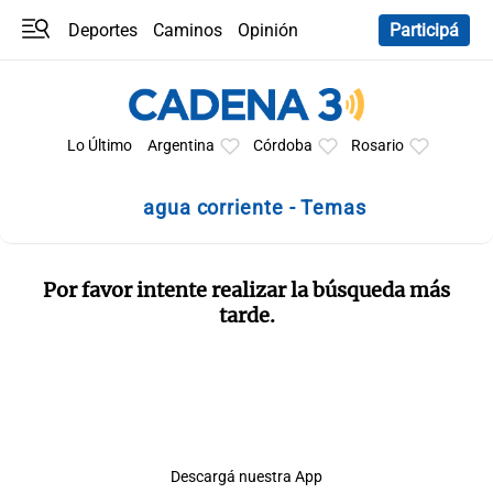
Deportes
Caminos
Opinión
Participá
Programas
Últimas coberturas
Últimas 24 h
En YouTube
Clima
Horóscopo
Lo Último
Argentina
Córdoba
Rosario
agua corriente - Temas
Por favor intente realizar la búsqueda más
tarde.
Descargá nuestra App