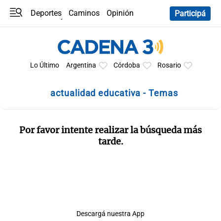
Deportes
Caminos
Opinión
Participá
Programas
Últimas coberturas
Últimas 24 h
En YouTube
Clima
Horóscopo
Lo Último
Argentina
Córdoba
Rosario
actualidad educativa - Temas
Por favor intente realizar la búsqueda más
tarde.
Descargá nuestra App