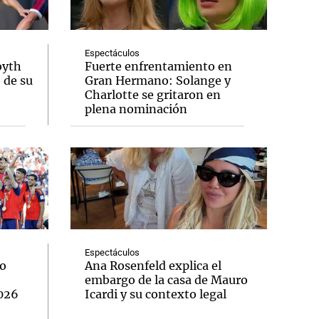
Espectáculos
oyth
Fuerte enfrentamiento en
o de su
Gran Hermano: Solange y
Notas
Charlotte se gritaron en
tas
Notas
plena nominación
Venezuela de
 Groenlandia
Comprometidos
Madur
Espectáculos
lo
Ana Rosenfeld explica el
embargo de la casa de Mauro
2026
Icardi y su contexto legal