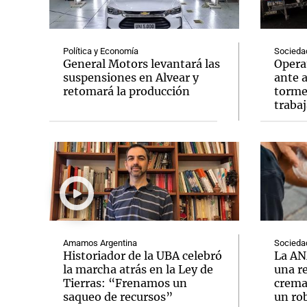
Política y Economía
Socieda
General Motors levantará las
Opera
suspensiones en Alvear y
ante a
retomará la producción
tormen
Notas
Notas
trabaj
Editorial
Mundial 2026
La Sol
Amamos Argentina
Socieda
Historiador de la UBA celebró
La AN
la marcha atrás en la Ley de
una r
Tierras: “Frenamos un
crema
saqueo de recursos”
un ro