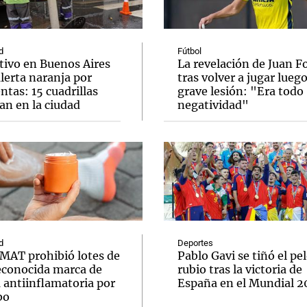
d
Fútbol
tivo en Buenos Aires
La revelación de Juan F
lerta naranja por
tras volver a jugar lueg
tas: 15 cuadrillas
grave lesión: "Era todo
Notas
Notas
No
an en la ciudad
negatividad"
e en Cadena 3
El huracán de Arequito
Cadena 3 en
d
Deportes
MAT prohibió lotes de
Pablo Gavi se tiñó el pe
econocida marca de
rubio tras la victoria de
 antiinflamatoria por
España en el Mundial 
bo