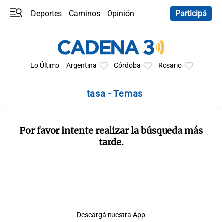
Deportes
Caminos
Opinión
Participá
Programas
Últimas coberturas
Últimas 24 h
En YouTube
Clima
Horóscopo
Lo Último
Argentina
Córdoba
Rosario
tasa - Temas
Por favor intente realizar la búsqueda más
tarde.
Descargá nuestra App