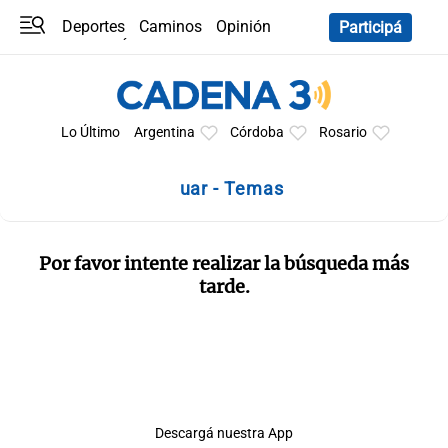
Deportes
Caminos
Opinión
Participá
Programas
Últimas coberturas
Últimas 24 h
En YouTube
Clima
Horóscopo
Lo Último
Argentina
Córdoba
Rosario
uar - Temas
Por favor intente realizar la búsqueda más
tarde.
Descargá nuestra App