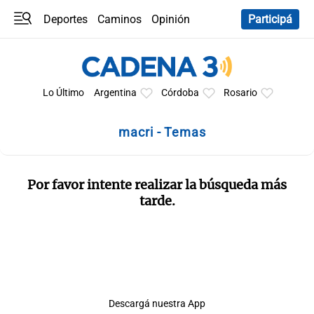
Deportes
Caminos
Opinión
Participá
Programas
Últimas coberturas
Últimas 24 h
En YouTube
Clima
Horóscopo
Lo Último
Argentina
Córdoba
Rosario
macri - Temas
Por favor intente realizar la búsqueda más
tarde.
Descargá nuestra App