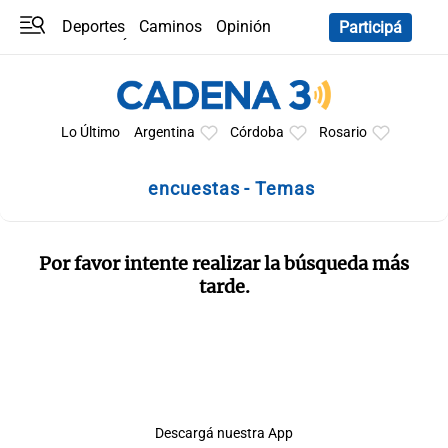
Deportes
Caminos
Opinión
Participá
Programas
Últimas coberturas
Últimas 24 h
En YouTube
Clima
Horóscopo
Lo Último
Argentina
Córdoba
Rosario
encuestas - Temas
Por favor intente realizar la búsqueda más
tarde.
Descargá nuestra App