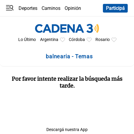
Deportes
Caminos
Opinión
Participá
Programas
Últimas coberturas
Últimas 24 h
En YouTube
Clima
Horóscopo
Lo Último
Argentina
Córdoba
Rosario
balnearia - Temas
Por favor intente realizar la búsqueda más
tarde.
Descargá nuestra App