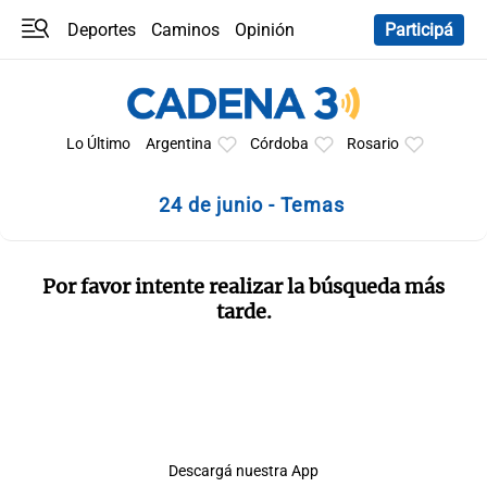
Deportes
Caminos
Opinión
Participá
Programas
Últimas coberturas
Últimas 24 h
En YouTube
Clima
Horóscopo
Lo Último
Argentina
Córdoba
Rosario
24 de junio - Temas
Por favor intente realizar la búsqueda más
tarde.
Descargá nuestra App