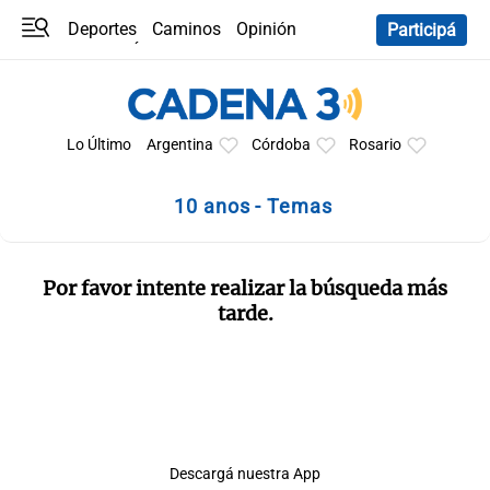
Deportes
Caminos
Opinión
Participá
Programas
Últimas coberturas
Últimas 24 h
En YouTube
Clima
Horóscopo
Lo Último
Argentina
Córdoba
Rosario
10 anos - Temas
Por favor intente realizar la búsqueda más
tarde.
Descargá nuestra App