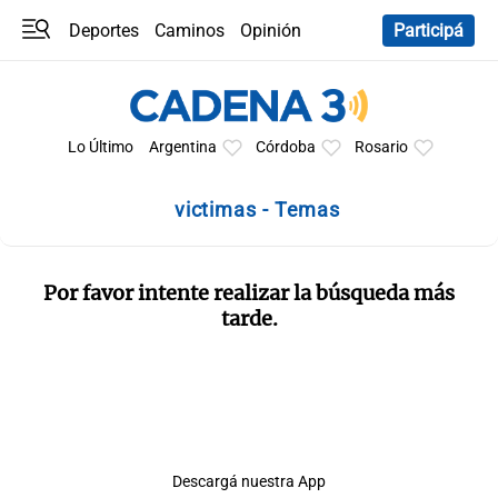
Deportes
Caminos
Opinión
Participá
Programas
Últimas coberturas
Últimas 24 h
En YouTube
Clima
Horóscopo
Lo Último
Argentina
Córdoba
Rosario
victimas - Temas
Por favor intente realizar la búsqueda más
tarde.
Descargá nuestra App