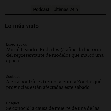
Una mañana para todos
Episodios
Podcast
Últimas 24 h
Audio.
El orgullo y el sueño argentino de
Jorge Messi en una entrevista con Rony
Lo más visto
Vargas en 2007
Una mañana para todos
Episodios
Espectáculos
Audio.
El abuelo de Agostina Vega, tras
Murió Leandro Rud a los 51 años: la historia
las nuevas detenciones: "En esa casa
del representante de modelos que marcó una
todos tenían algo que ver"
época
Una mañana para todos
Episodios
Audio.
Nutricionista derribó el mito del
Sociedad
desayuno ideal: ¿ qué alimentos
Alerta por frío extremo, viento y Zonda: qué
conviene priorizar cada día ?
provincias están afectadas este sábado
Una mañana para todos
Episodios
Básquet
Audio.
Análisis de la derrota legislativa
Se conoció la causa de muerte de una de las