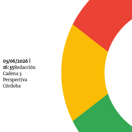
Notas
s
Notas
La Sole en
ial
Mundial 2026
Cadena 3
03/06/2026 |
16:35
Redacción
Cadena 3
Perspectiva
Córdoba