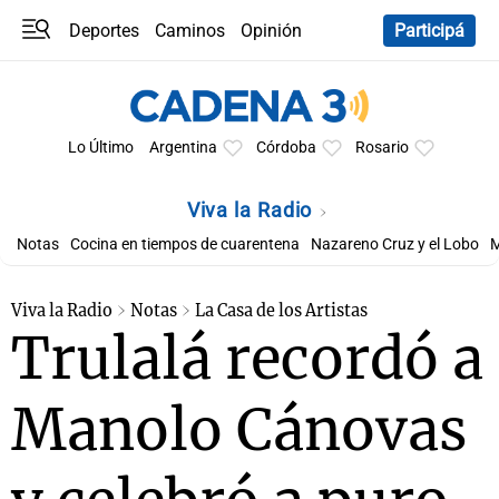
Deportes
Caminos
Opinión
Participá
Programas
Últimas coberturas
Últimas 24 h
En YouTube
Clima
Horóscopo
Lo Último
Argentina
Córdoba
Rosario
Viva la Radio
Notas
Cocina en tiempos de cuarentena
Nazareno Cruz y el Lobo
M
Viva la Radio
Notas
La Casa de los Artistas
Trulalá recordó a
Manolo Cánovas