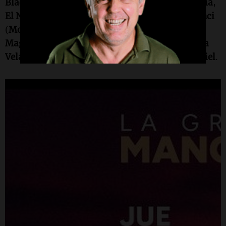
Bladys
,
Germain
,
El Toro Quevedo
,
Dani Guardia
,
El Negro Videla
,
Lisandro Márquez
,
Juanito Ninci
(
Monada
),
Cachumba
,
Fer Olmedo
(
DesaKTa2
),
Magui Olave
,
Los Ferrari
,
Diego Olmos
,
Vanessa
Velázquez
,
Omega
,
Malparidas
y
Lourdes Montiel
.