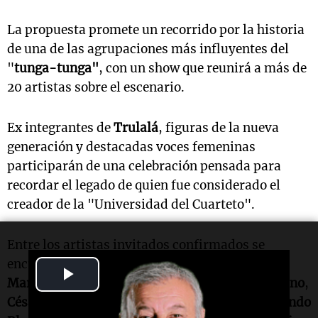
La propuesta promete un recorrido por la historia
de una de las agrupaciones más influyentes del
"
tunga-tunga"
, con un show que reunirá a más de
20 artistas sobre el escenario.
Ex integrantes de
Trulalá
, figuras de la nueva
generación y destacadas voces femeninas
participarán de una celebración pensada para
recordar el legado de quien fue considerado el
creador de la "Universidad del Cuarteto".
Entre los artistas invitados confirmados se
encuentran
La Pepa Brizuela
,
Sandro Gómez
,
Play
Marito Gutiérrez
,
Claudio Toledo
,
Carlos de Piano
,
Video
César "Cachi" Palavecino
,
Pato Lugones
,
Fernando