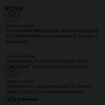
Audio.
El Senado provincial establece
protocolo contra ciberbullying y
Música
grooming en escuelas de Salta
Panorama Federal
Episodios
Amamos Argentina
Audio.
Desayuno ideal: nutrición
El Ensamble Municipal de Música Ciudadana
personalizada y diversidad para romper
de Córdoba deleitó a los oyentes de la radio a
el ayuno nocturno
puro tango
Panorama Federal
Episodios
Cosquín Rock Radio
Audio.
Altas Cumbres: rescataron a una
De la escuela de música al Cosquín Rock:
cabra que llevaba ocho días atrapada en
"Cada Cual" ganó el concurso de bandas
un precipicio
Una mañana para todos
Episodios
Cuadro de situación
¿Polarización o fragmentación? El debate
Audio.
Matías, un inmigrante temoroso
sobre la grieta y las terceras opciones
ante la detención y deportación en
Estados Unidos
Por
Sergio Berensztein
Panorama Federal