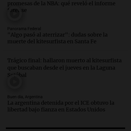
del oficialismo en el Congreso: El
promesas de la NBA: qué reveló el informe
impacto en la opinión pública
forense
Panorama Federal
Episodios
Panorama Federal
"Algo pasó al aterrizar": dudas sobre la
Audio.
Murió Jorge Messi
muerte del kitesurfista en Santa Fe
Una mañana para todos
Episodios
Trágico final: hallaron muerto al kitesurfista
Audio.
Mateo, a los 25 años, lucha
que buscaban desde el jueves en la Laguna
contra el tiempo: necesita un trasplante
Setúbal
para poder seguir viviend
Una mañana para todos
Episodios
Buen día, Argentina
Audio.
Estiman que la inflación nacional
La argentina detenida por el ICE obtuvo la
de julio será menor al 2,9% registrado
libertad bajo fianza en Estados Unidos
en CABA
Una mañana para todos
Episodios