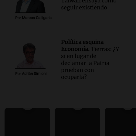
Taiwán ensaya cómo
seguir existiendo
Por
Marcos Calligaris
Política esquina
Economía.
Tierras: ¿Y
si en lugar de
declamar la Patria
prueban con
Por
Adrián Simioni
ocuparla?