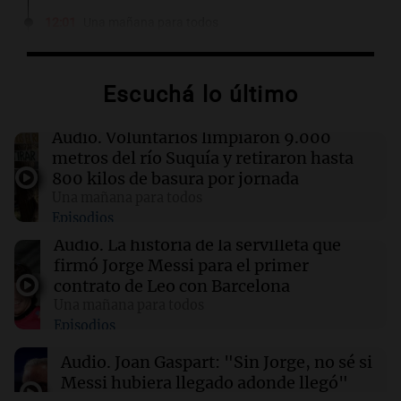
12:01
Una mañana para todos
Joan Gaspart: "Sin Jorge, no sé si Messi
hubiera llegado adonde llegó"
Escuchá lo último
11:52
Sociedad
“Abrazo gigante, jefe”: el bar de la familia
Audio.
Voluntarios limpiaron 9.000
Messi cerró sus puertas por duelo
metros del río Suquía y retiraron hasta
800 kilos de basura por jornada
Una mañana para todos
11:46
Una mañana para todos
Episodios
El abuelo de Agostina Vega, tras las nuevas
detenciones: "En esa casa están todos
Audio.
La historia de la servilleta que
implicados"
firmó Jorge Messi para el primer
contrato de Leo con Barcelona
Una mañana para todos
11:38
Una mañana para todos
Episodios
El orgullo y el sueño argentino de Jorge Messi
en una entrevista con Rony Vargas en 2007
Audio.
Joan Gaspart: "Sin Jorge, no sé si
Messi hubiera llegado adonde llegó"