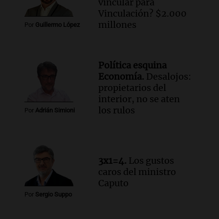
vincular para
Panorama Federal
Vinculación? $2.000
Episodios
millones
Por
Guillermo López
Audio.
La inflación en Buenos Aires se
acelera con un 2,9% en julio, según
datos preliminares
Política esquina
Panorama Federal
Economía.
Desalojos:
Episodios
propietarios del
Audio.
La justicia niega pedido de
interior, no se aten
Facundo Moyano para levantar
los rulos
Por
Adrián Simioni
perimetral sobre Candela Arizaga
Panorama Federal
Episodios
3x1=4.
Los gustos
caros del ministro
Caputo
Por
Sergio Suppo