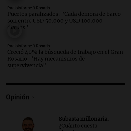
Episodios
Radioinforme 3 Rosario
Audio.
Chile planteó mejorar la
Puertos paralizados: "Cada demora de barco
conectividad fronteriza, aérea y digital
son entre USD 50.000 y USD 100.000
con Jujuy
diarios"
Panorama Federal
Episodios
Radioinforme 3 Rosario
Audio.
Del fitness a la longevidad: por
Creció 40% la búsqueda de trabajo en el Gran
qué crece el consumo de alimentos con
Rosario: "Hay mecanismos de
proteínas
supervivencia"
Una mañana para todos
Episodios
Audio.
Investigan un asalto millonario a
la cooperativa Talamochita en Villa
María
Opinión
Panorama Federal
Episodios
Audio.
La construcción en Argentina
Subasta millonaria.
cayó 4,1% en junio pero acumula un
¿Cuánto cuesta
aumento del 2,8% en el semestre