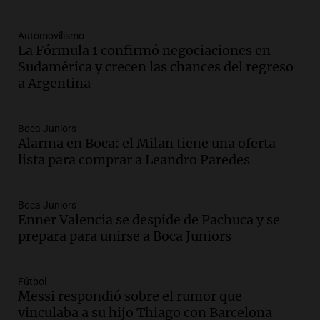
Panorama Federal
Episodios
Automovilismo
Audio.
Gabriela Irrazábal: “Un 35,5% de
La Fórmula 1 confirmó negociaciones en
la población del país fue a templos a
Sudamérica y crecen las chances del regreso
buscar ayuda el último año”
a Argentina
La Argentina, hoy
Episodios
Audio.
"Algo pasó al aterrizar": dudas
Boca Juniors
Alarma en Boca: el Milan tiene una oferta
sobre la muerte del kitesurfista en
lista para comprar a Leandro Paredes
Santa Fe.
Noticias Rosario
Episodios
Boca Juniors
Audio.
José Roccuzzo, cortes de carne y
Enner Valencia se despide de Pachuca y se
compras de Antonella: bromas en
prepara para unirse a Boca Juniors
Rosario.
Ahora país
Episodios
Fútbol
Messi respondió sobre el rumor que
Audio.
José Roccuzzo, cortes de carne y
vinculaba a su hijo Thiago con Barcelona
compras de Antonella: bromas en