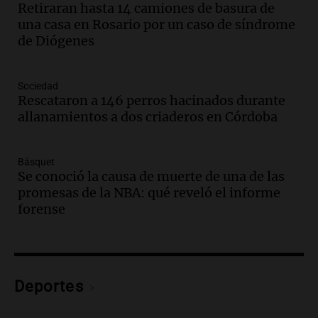
Retiraran hasta 14 camiones de basura de
bonarda para disfrutar el fin de semana
una casa en Rosario por un caso de síndrome
en Mendoza
de Diógenes
Panorama Federal
Episodios
Audio.
Mañana inicia la gran exposición
Sociedad
en la Sociedad Rural de Bulaya con
Rescataron a 146 perros hacinados durante
actividades para toda la familia
allanamientos a dos criaderos en Córdoba
Panorama Federal
Episodios
Básquet
Audio.
Villa María presenta nuevos
Se conoció la causa de muerte de una de las
edificios y una casa del estudiante para
promesas de la NBA: qué reveló el informe
jóvenes de la región
forense
Panorama Federal
Episodios
Audio.
Preparativos finales para la gran
exposición en la sociedad rural de
Bulaya este sábado
Deportes
Panorama Federal
Episodios