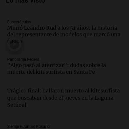
Lo más visto
en Villa María
Panorama Federal
Episodios
Espectáculos
Audio.
La gran exposición de la rural de
Murió Leandro Rud a los 51 años: la historia
la Bulaya abrirá sus puertas mañana con
del representante de modelos que marcó una
diversas actividades y sorpresas
época
Panorama Federal
Episodios
Audio.
Villa María presenta nuevos
Panorama Federal
edificios y proyecta una casa del
"Algo pasó al aterrizar": dudas sobre la
estudiante con 48 municipios
muerte del kitesurfista en Santa Fe
involucrados
Panorama Federal
Episodios
Trágico final: hallaron muerto al kitesurfista
Audio.
1° gol de Rosario Central a
que buscaban desde el jueves en la Laguna
Aldosivi (Zalazar en contra) - relato
Setúbal
Gato Greco
Deportes Rosario
Episodios
Audio.
Recomendaciones de vino
Siempre Juntos Rosario