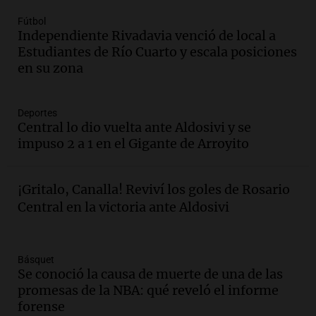
Audio.
Denuncias por represión en el
Fútbol
Congreso y evacuación por derrame de
Independiente Rivadavia venció de local a
oxígeno en Montecastro
Estudiantes de Río Cuarto y escala posiciones
Panorama Federal
en su zona
Episodios
Audio.
Río Gallegos reporta frío extremo
Deportes
y llega avión para escuelas de la décima
Central lo dio vuelta ante Aldosivi y se
brigada aérea
impuso 2 a 1 en el Gigante de Arroyito
Panorama Federal
Episodios
Audio.
La justicia reconoce al COVID
¡Gritalo, Canalla! Reviví los goles de Rosario
como enfermedad laboral tras la muerte
Central en la victoria ante Aldosivi
de un docente
Panorama Federal
Episodios
Básquet
Audio.
Aumento de tarifas de luz en San
Se conoció la causa de muerte de una de las
Luis a partir de agosto por nueva
promesas de la NBA: qué reveló el informe
regulación de la energía
forense