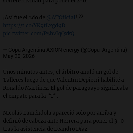
son efectividad para poner el 2-0.
¡Así fue el 2do de
@ATOficial
! ??
https://t.co/YK9tLxgd9D
pic.twitter.com/P5h2JqQxkQ
— Copa Argentina AXION energy (@Copa_Argentina)
May 20, 2026
Unos minutos antes, el árbitro anuló un gol de
Talleres luego de que Valentín Depietri habilité a
Ronaldo Martínez. El gol de paraguayo significaba
el empate para la "T".
Nicolás Laméndola apareció solo por arriba y
definió de cabeza ante Herrera para poner el 3-0
tras la asistencia de Leandro Díaz.