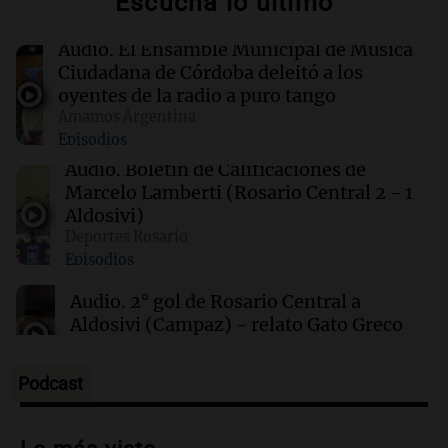
Escuchá lo último
00:32
Clima
Audio.
El Ensamble Municipal de Música
Clima en Salta: cómo estará el tiempo este
Ciudadana de Córdoba deleitó a los
sábado 8 de agosto
oyentes de la radio a puro tango
Amamos Argentina
Episodios
00:27
Clima
Clima en Tucumán: cómo estará el tiempo
Audio.
Boletín de Calificaciones de
este sábado 8 de agosto
Marcelo Lamberti (Rosario Central 2 - 1
Aldosivi)
Deportes Rosario
00:21
Clima
Episodios
Clima en Mendoza: cómo estará el tiempo
este sábado 8 de agosto
Audio.
2° gol de Rosario Central a
Aldosivi (Campaz) - relato Gato Greco
Deportes Rosario
Episodios
Podcast
Audio.
Nuevo desarrollo urbano y casa
del estudiante impulsan el crecimiento