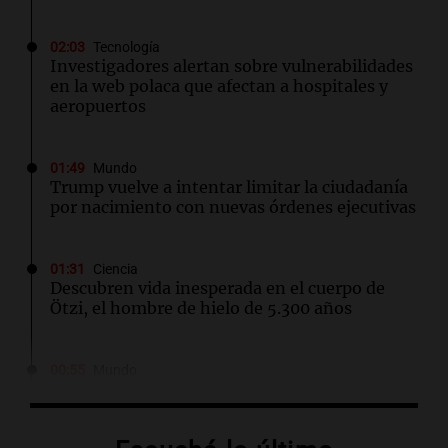
02:03
Tecnología
Investigadores alertan sobre vulnerabilidades
en la web polaca que afectan a hospitales y
aeropuertos
01:49
Mundo
Trump vuelve a intentar limitar la ciudadanía
por nacimiento con nuevas órdenes ejecutivas
01:31
Ciencia
Descubren vida inesperada en el cuerpo de
Ötzi, el hombre de hielo de 5.300 años
00:55
Mundo
China se prepara para el tifón Dolphin; cierran
escuelas y actividades turísticas en varias
provincias