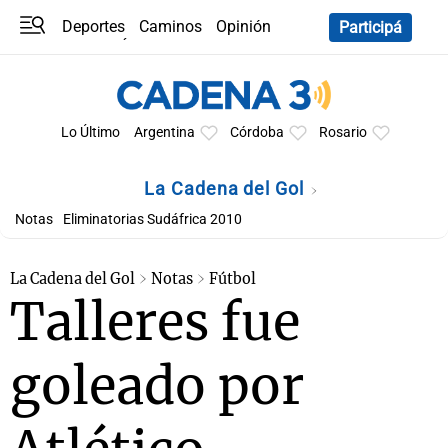
Deportes
Caminos
Opinión
Participá
Programas
Últimas coberturas
Últimas 24 h
En YouTube
Clima
Horóscopo
Lo Último
Argentina
Córdoba
Rosario
La Cadena del Gol
Notas
Eliminatorias Sudáfrica 2010
La Cadena del Gol
Notas
Fútbol
Talleres fue
goleado por