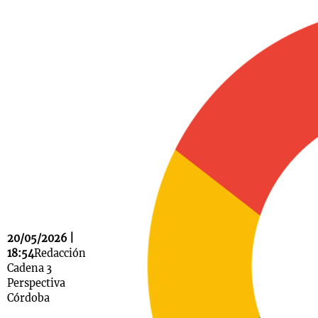
Notas
s
Notas
La Sole en
ial
Mundial 2026
Cadena 3
20/05/2026 |
18:54
Redacción
Cadena 3
Perspectiva
Córdoba