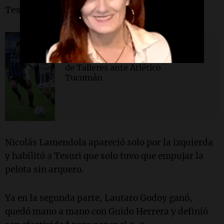
Tesuri.
La Cadena del Gol
Los puntajes de la dura derrota
de Talleres ante Atlético
Tucumán
Nicolás Lamendola apareció solo por la izquierda
y habilitó a Tesuri que solo tuvo que empujar la
pelota sin arquero.
Ya en la segunda parte, Lautaro Godoy ganó,
quedó mano a mano con Guido Herrera y definió