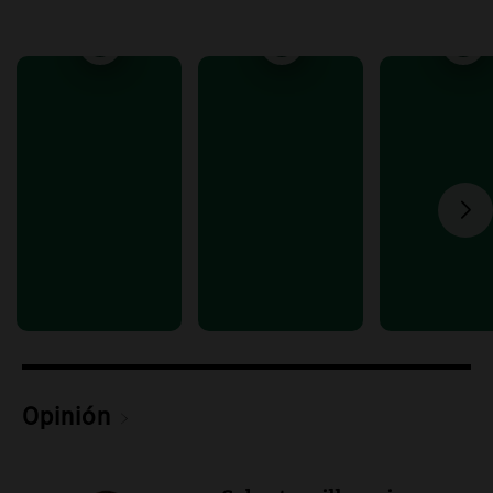
Rosario.
Viva la Radio Rosario
Episodios
Audio.
Luciano Cáceres llega a Córdoba a
presentar “Paraíso”, una obra que
cuestiona certezas masculinas
Amamos Argentina
Episodios
Opinión