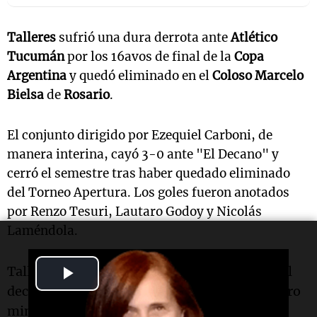
Talleres
sufrió una dura derrota ante
Atlético
Tucumán
por los 16avos de final de la
Copa
Argentina
y quedó eliminado en el
Coloso Marcelo
Bielsa
de
Rosario
.
El conjunto dirigido por Ezequiel Carboni, de
manera interina, cayó 3-0 ante "El Decano" y
cerró el semestre tras haber quedado eliminado
del Torneo Apertura.
Los goles fueron anotados
por Renzo Tesuri, Lautaro Godoy y Nicolás
Laméndola.
Play
Talleres entró dormido al campo de juego, "El
decano" golpeó y abrió el marcador a los
cuatro
Video
minutos del partido gracias al gol de Renzo