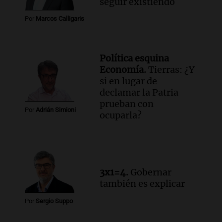
seguir existiendo
en Rosario contra la ley de Propiedad
Por
Marcos Calligaris
Privada.
Viva la Radio Rosario
Episodios
Política esquina
Audio.
Manifestación en Rosario contra
Economía.
Tierras: ¿Y
la ley de Propiedad Privada debatida en
si en lugar de
el Senado.
declamar la Patria
Viva la Radio Rosario
prueban con
Episodios
Por
Adrián Simioni
ocuparla?
Audio.
Luis Juez cuestionó la polémica
por la Ley de Tierras: "Construyeron un
relato mentiroso"
Informados al regreso
Episodios
3x1=4.
Gobernar
también es explicar
Por
Sergio Suppo