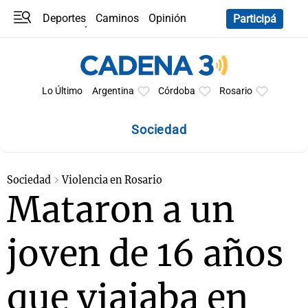
Deportes
Caminos
Opinión
Participá
Programas
Últimas coberturas
Últimas 24 h
En YouTube
Clima
Horóscopo
Lo Último
Argentina
Córdoba
Rosario
Sociedad
Sociedad
Violencia en Rosario
Mataron a un
joven de 16 años
que viajaba en