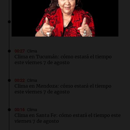
viernes 7 de agosto
00:32
Mundo
Simone Biles da inicio a la cuenta regresiva
para los Juegos Panamericanos de Lima 2027
00:27
Clima
Clima en Tucumán: cómo estará el tiempo
este viernes 7 de agosto
00:22
Clima
Clima en Mendoza: cómo estará el tiempo
este viernes 7 de agosto
00:16
Clima
Clima en Santa Fe: cómo estará el tiempo este
viernes 7 de agosto