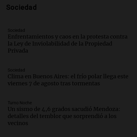
Panorama Federal
Sociedad
Episodios
Audio.
Nicolás Marotta, el cordobés de
Recoleta: “Enfrentar a Boca, sea donde
sea, va a ser lindo”
Sociedad
Enfrentamientos y caos en la protesta contra
La Cadena del Gol
la Ley de Inviolabilidad de la Propiedad
Episodios
Privada
Audio.
Débora Blanca, psicóloga experta
en ludopatía: “Tener el casino en la
mano es muy peligroso”
Sociedad
La Argentina, hoy
Clima en Buenos Aires: el frío polar llega este
Episodios
viernes 7 de agosto tras tormentas
Audio.
Docentes italianos visitaron la
ciudad de Córdoba para interiorizarse
Turno Noche
sobre los parques educativos
Un sismo de 4,6 grados sacudió Mendoza:
Amamos Argentina
detalles del temblor que sorprendió a los
Episodios
vecinos
Audio.
Meteorólogo alertó que El Niño
traerá más lluvias y eventos extremos