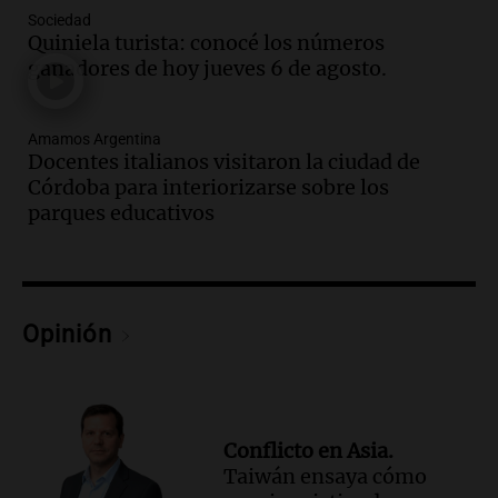
durante la primavera
Sociedad
Informados al regreso
Quiniela turista: conocé los números
Episodios
ganadores de hoy jueves 6 de agosto.
Audio.
Córdoba sigue trabajando para
restablecer el servicio de electricidad
Amamos Argentina
tras fuertes vientos
Docentes italianos visitaron la ciudad de
Panorama Federal
Córdoba para interiorizarse sobre los
Episodios
parques educativos
Audio.
Según una encuesta, el 80% de
los empresarios del país cree que la
economía mejorará el próximo año
Amamos Argentina
Opinión
Episodios
Audio.
Carolina Losada: "Faltó que el
oficialismo la explique mejor" sobre la
ley de propiedad privada
Informados al regreso
Conflicto en Asia.
Episodios
Taiwán ensaya cómo
Audio.
Debate en el Senado y protesta