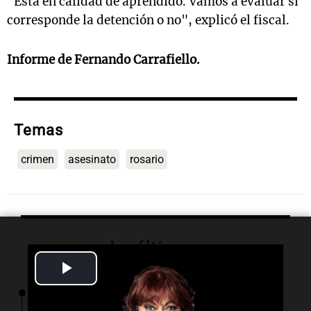
"Está en calidad de aprendido. Vamos a evaluar si
corresponde la detención o no", explicó el fiscal.
Informe de Fernando Carrafiello.
Temas
crimen
asesinato
rosario
Lo último
Play
00:32
Clima
Video
Clima en Salta: cómo estará el tiempo este