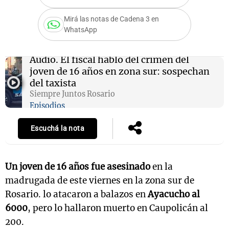
Mirá las notas de Cadena 3 en
WhatsApp
Notas
s
Notas
Audio.
El fiscal habló del crimen del
La Sole en
joven de 16 años en zona sur: sospechan
ial
Mundial 2026
Cadena 3
del taxista
Siempre Juntos Rosario
Episodios
Escuchá la nota
Un joven de 16 años fue asesinado
en la
madrugada de este viernes en la zona sur de
Rosario. lo atacaron a balazos en
Ayacucho al
6000
, pero lo hallaron muerto en Caupolicán al
200.