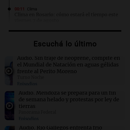
00:11
Clima
Clima en Rosario: cómo estará el tiempo este
viernes 7 de agosto
00:11
Mundo
Escuchá lo último
Incendio en Cuernavaca por fuga de gas en
camión cisterna deja 21 heridos
Audio.
Sin traje de neoprene, compite en
el Mundial de Natación en aguas gélidas
00:05
Política y Economía
frente al Perito Moreno
Ley de Propiedad Privada: maratónica sesión
Turno Noche
en el Senado sin el capítulo de tierras para
Episodios
extranjeros
Audio.
Mendoza se prepara para un fin
de semana helado y protestas por ley de
00:05
Clima
tierras
Clima en CABA: cómo estará el tiempo este
Panorama Federal
viernes 7 de agosto
Episodios
Audio.
Río Gallegos enfrenta frío