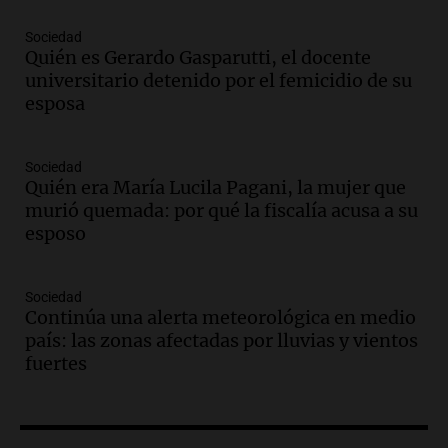
Audio.
Condenan a tres años de prisión
Sociedad
en suspenso a hombre por simular robo
Quién es Gerardo Gasparutti, el docente
de recaudación en San Luis
universitario detenido por el femicidio de su
Panorama Federal
esposa
Episodios
Audio.
Medicina reproductiva, entre la
ayuda por problemas de fertilidad y la
Sociedad
Quién era María Lucila Pagani, la mujer que
ostentación de millonarios
murió quemada: por qué la fiscalía acusa a su
Amamos Argentina
esposo
Episodios
Audio.
El juicio contra Oscar González
avanza con testimonios clave sobre el
Sociedad
accidente en Villa Dolores
Continúa una alerta meteorológica en medio
Panorama Federal
país: las zonas afectadas por lluvias y vientos
Episodios
fuertes
Audio.
El teatro Real da la bienvenida a
la temporada Rock Real con bandas
tributo todos los jueves