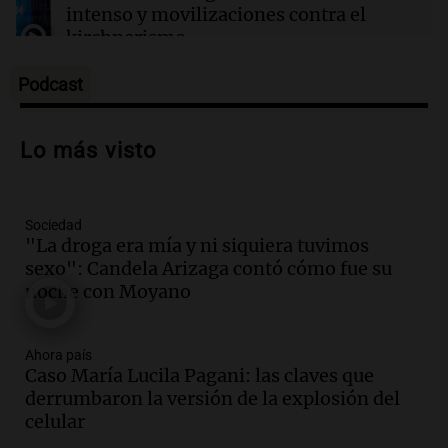
intenso y movilizaciones contra el
kirchnerismo
Panorama Federal
Episodios
Podcast
Audio.
Debate en el Senado sobre
propiedad privada y cuestionamientos a
Lo más visto
la soberanía digital en Argentina
Panorama Federal
Episodios
Sociedad
Audio.
Mendoza se prepara para un fin
"La droga era mía y ni siquiera tuvimos
de semana helado y ciudadanos
sexo": Candela Arizaga contó cómo fue su
marchan contra reforma de tierras
noche con Moyano
Panorama Federal
Episodios
Ahora país
Audio.
El "Mono" de Kapanga
Caso María Lucila Pagani: las claves que
adelantó su show en Rosario.
derrumbaron la versión de la explosión del
Viva la Radio Rosario
celular
Episodios