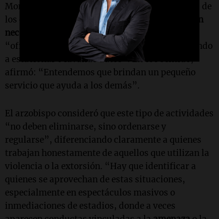
Monseñor
Eduardo Martín
sostuvo que muchos de
los cuidacoches “atraviesan situaciones de
gran
necesidad
” y explicó que, en numerosos casos,
“ofrecen sus servicios cuidando coches, ayudando
a estacionar o lavando autos”. En ese sentido,
afirmó: “Entendemos que brindan un pequeño
servicio que ayuda a los demás”.
El arzobispo consideró que este tipo de actividades
“no deben eliminarse, sino ordenarse y
regularse”, diferenciando claramente a quienes
trabajan honestamente de aquellos que utilizan la
violencia o la extorsión. “Hay que identificar a
quienes se aprovechan de estas situaciones,
especialmente en espectáculos masivos o
inmediaciones de estadios, donde a veces
aparecen conductas vinculadas a la
amenaza
o la