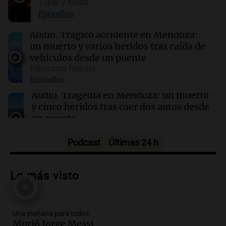
Tarde y Media
Episodios
15:00
Sociedad
Barcelona y Real Madrid despidieron en sus
Audio.
Trágico accidente en Mendoza:
redes sociales a Jorge Messi
un muerto y varios heridos tras caída de
vehículos desde un puente
Panorama Federal
15:00
Sociedad
Episodios
Quiniela matutina: conocé los números
ganadores de hoy sábado 8 de agosto.
Audio.
Tragedia en Mendoza: un muerto
y cinco heridos tras caer dos autos desde
un puente
Una mañana para todos
Episodios
Podcast
Últimas 24 h
Audio.
Messi llegará esta noche a
Rosario para acompañar a su familia
Lo más visto
tras la muerte de su papá
Una mañana para todos
Episodios
Una mañana para todos
Audio.
Ley de Propiedad Privada: el revés
Murió Jorge Messi