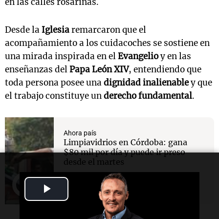
en las calles rosarinas.
Desde la
Iglesia
remarcaron que el
acompañamiento a los cuidacoches se sostiene en
una mirada inspirada en el
Evangelio
y en las
enseñanzas del
Papa León XIV
, entendiendo que
toda persona posee una
dignidad inalienable
y que
el trabajo constituye un
derecho fundamental
.
Ahora país
Limpiavidrios en Córdoba: gana
$80 mil por día y puede ir preso
desde el martes
Play
Video