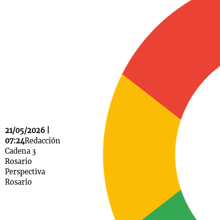
Notas
s
Notas
La Sole en
ial
Mundial 2026
Cadena 3
21/05/2026 |
07:24
Redacción
Cadena 3
Rosario
Perspectiva
Rosario