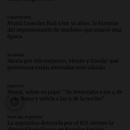
en el Congreso expuso una debilidad
comunicacional del Gobierno
Una mañana para todos
Espectáculos
Episodios
Murió Leandro Rud a los 51 años: la historia
Audio.
Casabindo se prepara para una
del representante de modelos que marcó una
celebración única: 30.000 turistas y el
época
tradicional Toreo de la Vincha
Una mañana para todos
Sociedad
Episodios
Alerta por frío extremo, viento y Zonda: qué
Audio.
Borges, abogada de Pourrain:
provincias están afectadas este sábado
"Tres hombres se lo llevaron para
hacerle preguntas y nunca regresó"
Una mañana para todos
Deportes
Episodios
Messi, sobre su papá: "Se levantaba a las 4 de
la mañana y volvía a las 9 de la noche"
Audio.
Voluntarios limpiaron 9.000
metros del río Suquía y retiraron hasta
800 kilos de basura por jornada
Buen día, Argentina
Una mañana para todos
La argentina detenida por el ICE obtuvo la
Episodios
libertad bajo fianza en Estados Unidos