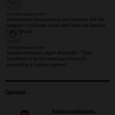
Episodios
Audio.
Una nutricionista derribó el mito
Una mañana para todos
del desayuno ideal: qué alimentos
Voluntarios limpiaron 9.000 metros del río
conviene priorizar
Suquía y retiraron hasta 800 kilos de basura
Una mañana para todos
por jornada
Episodios
Audio.
Murió Jorge Messi
Una mañana para todos
Matías Pourrain sigue detenido: "Tres
Una mañana para todos
hombres se lo llevaron para hacerle
Episodios
preguntas y nunca regresó"
Audio.
Mateo, a los 25 años, lucha
contra el tiempo: necesita un trasplante
para poder seguir viviend
Una mañana para todos
Opinión
Episodios
Audio.
Estiman que la inflación nacional
de julio será menor al 2,9% registrado
Subasta millonaria.