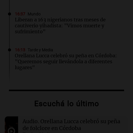
16:37
Mundo
Liberan a 163 nigerianos tras meses de
cautiverio yihadista: "Vimos muerte y
sufrimiento"
16:13
Tarde y Media
Orellana Lucca celebró su peña en Córdoba:
"Queremos seguir llevándola a diferentes
lugares"
16:07
Mundo
Más de 178.000 inmigrantes abandonan
Sudáfrica por violencia y deportaciones
Escuchá lo último
15:48
Sociedad
Audio.
Orellana Lucca celebró su peña
Bomberos controlaron un incendio en barrio
Renacimiento
de folclore en Córdoba