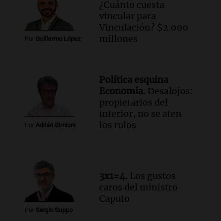
en CABA
¿Cuánto cuesta
Una mañana para todos
vincular para
Episodios
Vinculación? $2.000
Audio.
Altas Cumbres: rescataron a una
millones
Por
Guillermo López
cabra que llevaba ocho días atrapada en
un precipicio
Una mañana para todos
Política esquina
Episodios
Economía.
Desalojos:
Audio.
Chile planteó mejorar la
propietarios del
conectividad fronteriza, aérea y digital
interior, no se aten
con Jujuy
los rulos
Por
Adrián Simioni
Panorama Federal
Episodios
Audio.
Del fitness a la longevidad: por
qué crece el consumo de alimentos con
3x1=4.
Los gustos
proteínas
caros del ministro
Una mañana para todos
Caputo
Episodios
Por
Sergio Suppo
Audio.
Investigan un asalto millonario a