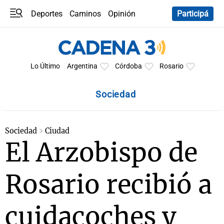
Deportes
Caminos
Opinión
Participá
Programas
Últimas coberturas
Últimas 24 h
En YouTube
Clima
Horóscopo
Lo Último
Argentina
Córdoba
Rosario
Sociedad
Sociedad
Ciudad
El Arzobispo de
Rosario recibió a
cuidacoches y