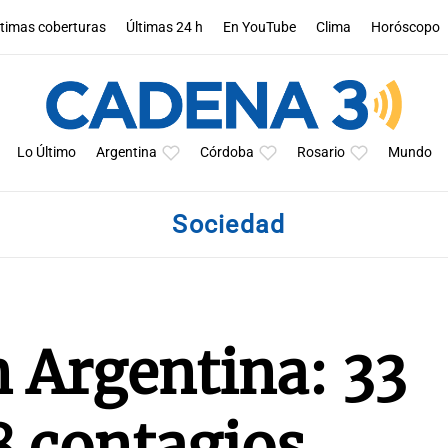
ltimas coberturas
Últimas 24 h
En YouTube
Clima
Horóscopo
Lo Último
Argentina
Córdoba
Rosario
Mundo
Sociedad
 Argentina: 33
8 contagios