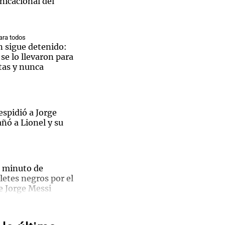
nicacional del
ra todos
n sigue detenido:
e lo llevaron para
Notas
tas y nunca
tas
Notas
Venezuela de
 Groenlandia
Comprometidos
Madur
spidió a Jorge
ñó a Lionel y su
 minuto de
Ley de
aletes negros por el
e Jorge Messi
edad
a: el
lma y corazón”: