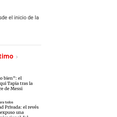
de el inicio de la
ltimo
o bien”: el
ui Tapia tras la
re de Messi
ra todos
d Privada: el revés
 expuso una