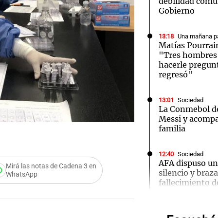
debilidad comu
Gobierno
13:18
Una mañana pa
Matías Pourrai
"Tres hombres s
hacerle pregun
Notas
Notas
No
regresó"
e en Cadena 3
El huracán de Arequito
Cadena 3 en
13:01
Sociedad
La Conmebol de
Messi y acompa
familia
12:40
Sociedad
AFA dispuso un
Mirá las notas de Cadena 3 en
Audio.
silencio y braz
WhatsApp
fallecimiento d
Propi
Privad
12:39
Sociedad
“Rosarino de a