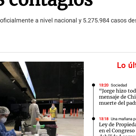
oficialmente a nivel nacional y 5.275.984 casos des
Lo ú
13:20
Sociedad
“Jorge hizo tod
mensaje de Chiq
muerte del pad
13:18
Una mañana pa
Ley de Propieda
en el Congreso