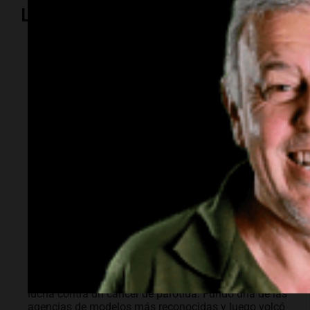
Lo más visto
Espectáculos
Murió Leandro Rud a
los 51 años: la
historia del
representante de
modelos que marcó
una época
El empresario y conductor falleció tras una larga
lucha contra un cáncer de parótida. Fundó una de las
agencias de modelos más reconocidas y luego volcó