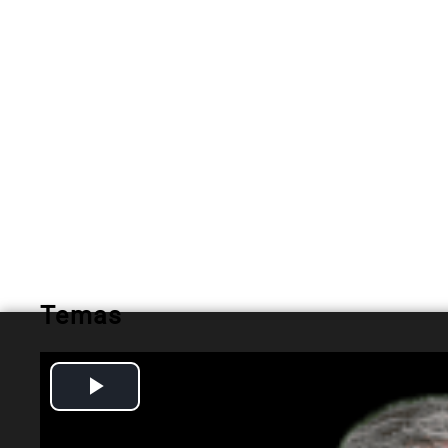
Temas
Coronavirus
Contagios
Muertes
argentina
Play
Video