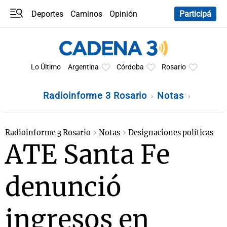
Deportes
Caminos
Opinión
Participá
Programas
Últimas coberturas
Últimas 24 h
En YouTube
Clima
Horóscopo
Lo Último
Argentina
Córdoba
Rosario
Radioinforme 3 Rosario
Notas
Radioinforme 3 Rosario
Notas
Designaciones políticas
ATE Santa Fe
denunció
ingresos en