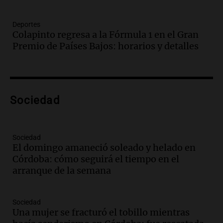
Una mañana para todos
Episodios
Deportes
Audio.
Borges, abogada de Pourrain:
Colapinto regresa a la Fórmula 1 en el Gran
"Tres hombres se lo llevaron para
Premio de Países Bajos: horarios y detalles
hacerle preguntas y nunca regresó"
Una mañana para todos
Episodios
Audio.
Voluntarios limpiaron 9.000
Sociedad
metros del río Suquía y retiraron hasta
800 kilos de basura por jornada
Una mañana para todos
Episodios
Sociedad
El domingo amaneció soleado y helado en
Audio.
La historia de la servilleta que
Córdoba: cómo seguirá el tiempo en el
firmó Jorge Messi para el primer
arranque de la semana
contrato de Leo con Barcelona
Una mañana para todos
Episodios
Sociedad
Una mujer se fracturó el tobillo mientras
Audio.
Joan Gaspart: "Sin Jorge, no sé si