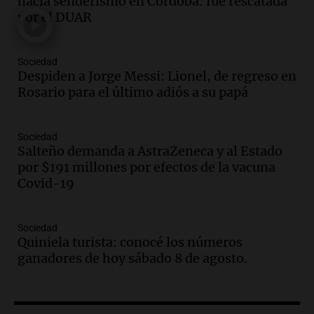
hacía senderismo en Córdoba: fue rescatada
Messi hubiera llegado adonde llegó"
por el DUAR
Una mañana para todos
Episodios
Sociedad
Audio.
El orgullo y el sueño argentino de
Despiden a Jorge Messi: Lionel, de regreso en
Jorge Messi en una entrevista con Rony
Rosario para el último adiós a su papá
Vargas en 2007
Una mañana para todos
Episodios
Sociedad
Audio.
El abuelo de Agostina Vega, tras
Salteño demanda a AstraZeneca y al Estado
las nuevas detenciones: "En esa casa
por $191 millones por efectos de la vacuna
todos tenían algo que ver"
Covid-19
Una mañana para todos
Episodios
Sociedad
Audio.
Una nutricionista derribó el mito
Quiniela turista: conocé los números
del desayuno ideal: qué alimentos
ganadores de hoy sábado 8 de agosto.
conviene priorizar
Una mañana para todos
Episodios