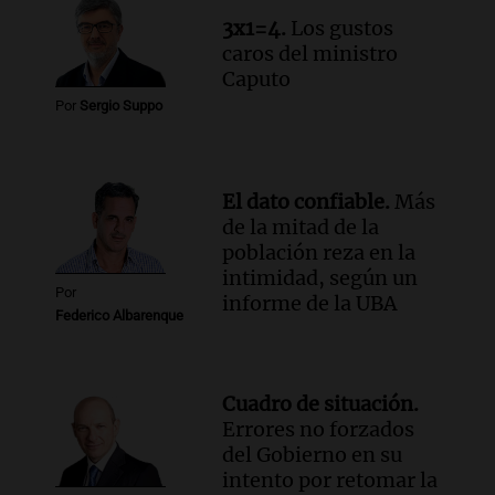
Episodios
3x1=4.
Los gustos
Audio.
Chile planteó mejorar la
caros del ministro
conectividad fronteriza, aérea y digital
Caputo
con Jujuy
Por
Sergio Suppo
Panorama Federal
Episodios
El dato confiable.
Más
de la mitad de la
población reza en la
intimidad, según un
Por
informe de la UBA
Federico Albarenque
Cuadro de situación.
Errores no forzados
del Gobierno en su
intento por retomar la