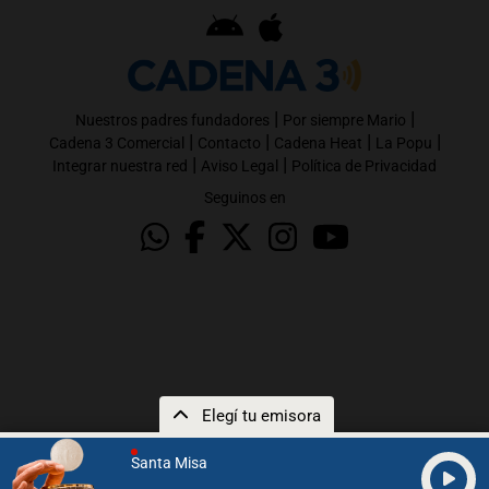
|
|
Nuestros padres fundadores
Por siempre Mario
|
|
|
|
Cadena 3 Comercial
Contacto
Cadena Heat
La Popu
|
|
Integrar nuestra red
Aviso Legal
Política de Privacidad
Seguinos en
Elegí tu emisora
Santa Misa