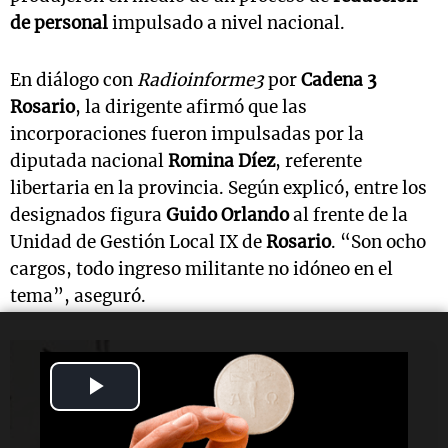
de personal
impulsado a nivel nacional.
En diálogo con
Radioinforme3
por
Cadena 3
Rosario
, la dirigente afirmó que las
incorporaciones fueron impulsadas por la
diputada nacional
Romina Díez
, referente
libertaria en la provincia. Según explicó, entre los
designados figura
Guido Orlando
al frente de la
Unidad de Gestión Local IX de
Rosario
. “Son ocho
cargos, todo ingreso militante no idóneo en el
tema”, aseguró.
Radioinforme 3 Rosario
Play
PAMI en crisis: "El médico de
cabecera está precarizado"
Video