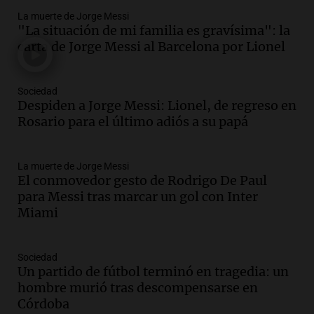
La muerte de Jorge Messi
Audio.
Tragedia en Mendoza: un muerto
"La situación de mi familia es gravísima": la
y cinco heridos tras caer dos autos desde
carta de Jorge Messi al Barcelona por Lionel
un puente
Una mañana para todos
Episodios
Sociedad
Audio.
Messi llegará esta noche a
Despiden a Jorge Messi: Lionel, de regreso en
Rosario para acompañar a su familia
Rosario para el último adiós a su papá
tras la muerte de su papá
Una mañana para todos
La muerte de Jorge Messi
Episodios
El conmovedor gesto de Rodrigo De Paul
Audio.
Ley de Propiedad Privada: el revés
para Messi tras marcar un gol con Inter
en el Congreso expuso una debilidad
Miami
comunicacional del Gobierno
Una mañana para todos
Episodios
Sociedad
Un partido de fútbol terminó en tragedia: un
Audio.
Casabindo se prepara para una
hombre murió tras descompensarse en
celebración única: 30.000 turistas y el
Córdoba
tradicional Toreo de la Vincha