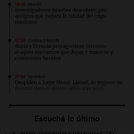
08:00
Mundo
Investigadores israelíes descubren gen
antiguo que mejora la calidad del trigo
moderno
07:56
Cadena 3 Mundo
Rusia y Ucrania protagonizan intensos
ataques nocturnos que dejan 7 muertos y
numerosos heridos
07:04
Sociedad
Despiden a Jorge Messi: Lionel, de regreso en
Rosario para el último adiós a su papá
06:03
Tecnología
SpaceX optará por plantas de gas natural para
Escuchá lo último
su nueva fábrica de semiconductores en Texas
Audio.
Tormentas y filtraciones: "El