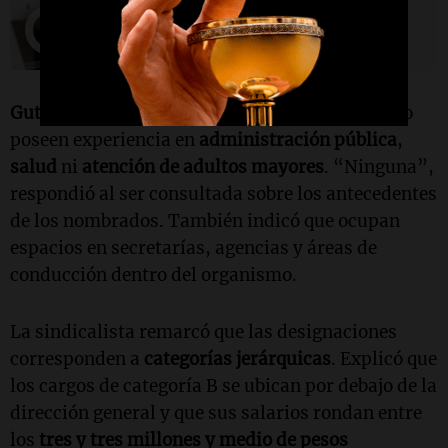
Gutiérrez
señaló que los nuevos funcionarios no
poseen experiencia en
administración pública
,
salud
ni
atención de adultos mayores
. “Ninguna”,
respondió al ser consultada sobre los antecedentes
de los nombrados. También indicó que ocupan
espacios en secretarías, agencias y áreas de
conducción dentro del organismo.
La sindicalista remarcó que las designaciones
corresponden a
categorías jerárquicas
. Explicó que
los cargos de categoría B se ubican por debajo de la
dirección general y que sus salarios rondan entre
los
tres y tres millones y medio de pesos