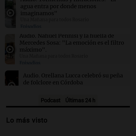
04:49
Mundo
agua entra por donde menos
Nagasaki recuerda los horrores de la bomba
imaginamos"
atómica en su 81 aniversario
Una Mañana para todos Rosario
Episodios
04:37
Mundo
Audio.
Nahuel Pennisi y la huella de
Hutíes de Yemen atacan instalación de
Mercedes Sosa: "La emoción es el filtro
Aramco en Arabia Saudí: nuevo conflicto en la
máximo".
región
Una Mañana para todos Rosario
Episodios
04:19
Mundo
Audio.
Orellana Lucca celebró su peña
Incendios forestales en Indonesia: se
de folclore en Córdoba
intensifican las llamas en el Parque Nacional
Bromo Tengger Semeru
Tarde y Media
Episodios
Podcast
Últimas 24 h
Audio.
Trágico accidente en Mendoza:
un muerto y varios heridos tras caída de
Lo más visto
vehículos desde un puente
Panorama Federal
Episodios