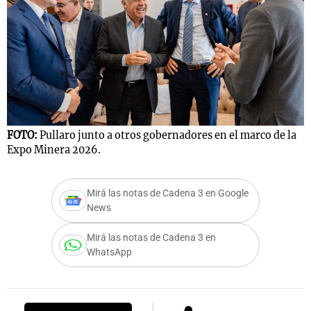
Notas
s
Notas
La Sole en
ial
Mundial 2026
Cadena 3
FOTO:
Pullaro junto a otros gobernadores en el marco de la
Expo Minera 2026.
Mirá las notas de Cadena 3 en Google
News
Mirá las notas de Cadena 3 en
WhatsApp