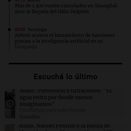
02:13
Mundo
Más de 1.300 vuelos cancelados en Shanghái
ante la llegada del tifón Dolphin
02:03
Tecnología
Airbnb acelera el lanzamiento de funciones
gracias a la inteligencia artificial en su
búsqueda
01:49
Mundo
El Pentágono solicita a la industria de defensa
Escuchá lo último
un aumento en la producción de armas
Audio.
Tormentas y filtraciones: "El
01:31
Ciencia
agua entra por donde menos
Reducir alimentos dulces no disminuye
imaginamos"
antojos ni mejora la salud, según estudio
Una Mañana para todos Rosario
Episodios
01:29
Mundo
Audio.
Nahuel Pennisi y la huella de
El lago Mead alcanza su nivel más bajo en 90