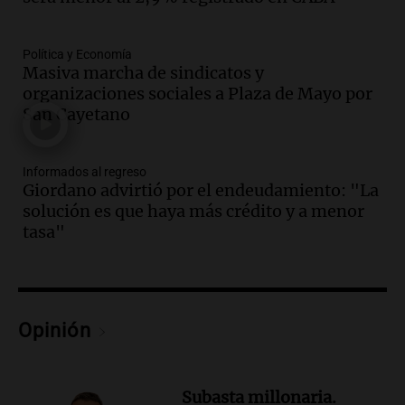
Vargas en 2007
Una mañana para todos
Episodios
Política y Economía
Audio.
El abuelo de Agostina Vega, tras
Masiva marcha de sindicatos y
las nuevas detenciones: "En esa casa
organizaciones sociales a Plaza de Mayo por
todos tenían algo que ver"
San Cayetano
Una mañana para todos
Episodios
Informados al regreso
Audio.
Una nutricionista derribó el mito
Giordano advirtió por el endeudamiento: "La
del desayuno ideal: qué alimentos
solución es que haya más crédito y a menor
conviene priorizar
tasa"
Una mañana para todos
Episodios
Audio.
Murió Jorge Messi
Opinión
Una mañana para todos
Episodios
Audio.
Mateo, a los 25 años, lucha
Subasta millonaria.