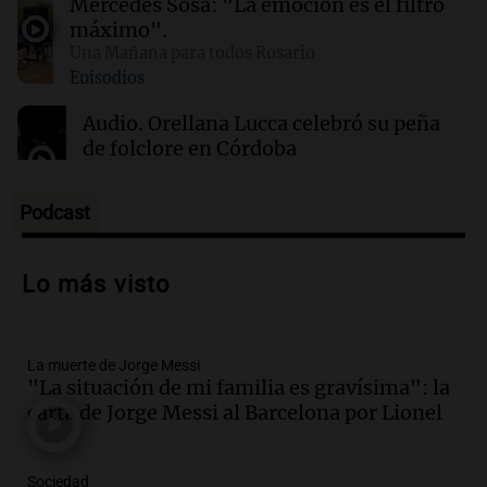
Mercedes Sosa: "La emoción es el filtro
años, evidenciando la crisis hídrica en EE.UU.
máximo".
Una Mañana para todos Rosario
Episodios
00:32
Clima
Clima en Salta: cómo estará el tiempo este
Audio.
Orellana Lucca celebró su peña
domingo 9 de agosto
de folclore en Córdoba
Tarde y Media
Episodios
Podcast
Audio.
Trágico accidente en Mendoza:
un muerto y varios heridos tras caída de
Lo más visto
vehículos desde un puente
Panorama Federal
Episodios
La muerte de Jorge Messi
Audio.
Tragedia en Mendoza: un muerto
"La situación de mi familia es gravísima": la
y cinco heridos tras caer dos autos desde
carta de Jorge Messi al Barcelona por Lionel
un puente
Una mañana para todos
Episodios
Sociedad