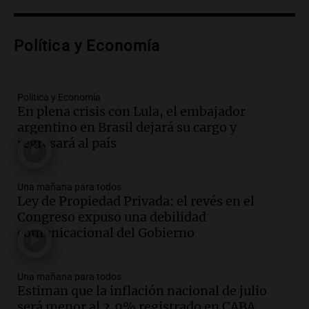
Episodios
Audio.
Voluntarios limpiaron 9.000
Política y Economía
metros del río Suquía y retiraron hasta
800 kilos de basura por jornada
Una mañana para todos
Episodios
Política y Economía
En plena crisis con Lula, el embajador
Audio.
La historia de la servilleta que
argentino en Brasil dejará su cargo y
firmó Jorge Messi para el primer
regresará al país
contrato de Leo con Barcelona
Una mañana para todos
Episodios
Una mañana para todos
Ley de Propiedad Privada: el revés en el
Audio.
Joan Gaspart: "Sin Jorge, no sé si
Congreso expuso una debilidad
Messi hubiera llegado adonde llegó"
comunicacional del Gobierno
Una mañana para todos
Episodios
Una mañana para todos
Audio.
El orgullo y el sueño argentino de
Estiman que la inflación nacional de julio
Jorge Messi en una entrevista con Rony
será menor al 2,9% registrado en CABA