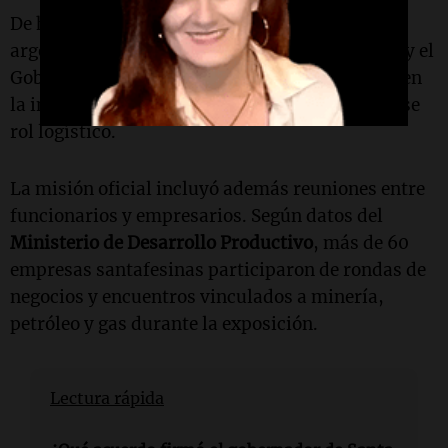
De hecho, parte del
litio
producido en el norte
argentino ya sale por terminales santafesinas, y el
Gobierno provincial considera que una mejora en
la infraestructura ferroviaria podría ampliar ese
rol logístico.
La misión oficial incluyó además reuniones entre
funcionarios y empresarios. Según datos del
Ministerio de Desarrollo Productivo
, más de 60
empresas santafesinas participaron de rondas de
negocios y encuentros vinculados a minería,
petróleo y gas durante la exposición.
Lectura rápida