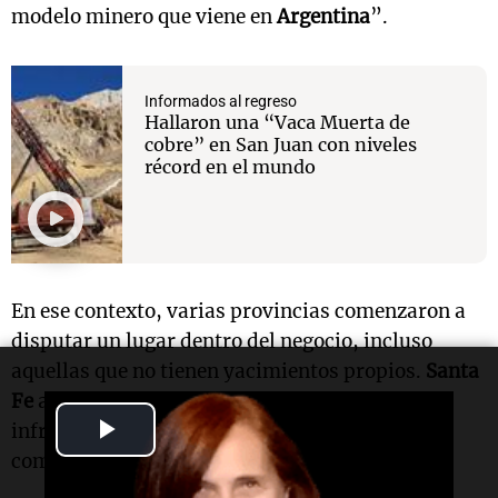
modelo minero que viene en
Argentina
”.
Informados al regreso
Hallaron una “Vaca Muerta de
cobre” en San Juan con niveles
récord en el mundo
En ese contexto, varias provincias comenzaron a
disputar un lugar dentro del negocio, incluso
aquellas que no tienen yacimientos propios.
Santa
Fe
apuesta a su perfil industrial y a su
Play
infraestructura logística, especialmente el
complejo portuario del
Gran Rosario
.
Video