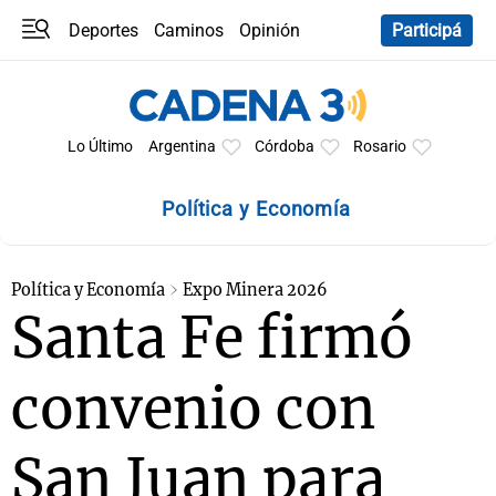
Deportes
Caminos
Opinión
Participá
Programas
Últimas coberturas
Últimas 24 h
En YouTube
Clima
Horóscopo
Lo Último
Argentina
Córdoba
Rosario
Política y Economía
Política y Economía
Expo Minera 2026
Santa Fe firmó
convenio con
San Juan para