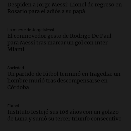
Audio.
Messi llegará esta noche a
Despiden a Jorge Messi: Lionel de regreso en
Rosario para acompañar a su familia
Rosario para el adiós a su papá
tras la muerte de su papá
Una mañana para todos
La muerte de Jorge Messi
Episodios
El conmovedor gesto de Rodrigo De Paul
Audio.
Ley de Propiedad Privada: el revés
para Messi tras marcar un gol con Inter
en el Congreso expuso una debilidad
Miami
comunicacional del Gobierno
Una mañana para todos
Episodios
Sociedad
Un partido de fútbol terminó en tragedia: un
Audio.
Casabindo se prepara para una
hombre murió tras descompensarse en
celebración única: 30.000 turistas y el
Córdoba
tradicional Toreo de la Vincha
Una mañana para todos
Episodios
Fútbol
Audio.
Borges, abogada de Pourrain:
Instituto festejó sus 108 años con un golazo
"Tres hombres se lo llevaron para
de Luna y sumó su tercer triunfo consecutivo
hacerle preguntas y nunca regresó"
Una mañana para todos