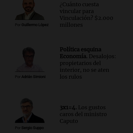
contra el tiempo: necesita un trasplante
¿Cuánto cuesta
para poder seguir viviend
vincular para
Una mañana para todos
Vinculación? $2.000
Episodios
millones
Por
Guillermo López
Audio.
Estiman que la inflación nacional
de julio será menor al 2,9% registrado
en CABA
Política esquina
Una mañana para todos
Economía.
Desalojos:
Episodios
propietarios del
Audio.
Altas Cumbres: rescataron a una
interior, no se aten
cabra que llevaba ocho días atrapada en
los rulos
Por
Adrián Simioni
un precipicio
Una mañana para todos
Episodios
Audio.
Chile planteó mejorar la
3x1=4.
Los gustos
conectividad fronteriza, aérea y digital
caros del ministro
con Jujuy
Caputo
Panorama Federal
Por
Sergio Suppo
Episodios