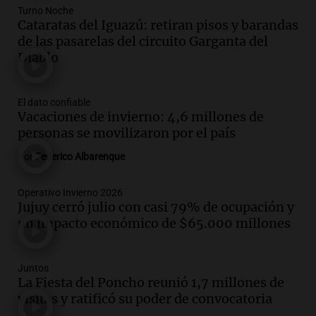
Episodios
Turno Noche
Cataratas del Iguazú: retiran pisos y barandas
Audio.
Murió Jorge Messi
de las pasarelas del circuito Garganta del
Una mañana para todos
Diablo
Episodios
El dato confiable
Audio.
Mateo, a los 25 años, lucha
Vacaciones de invierno: 4,6 millones de
contra el tiempo: necesita un trasplante
personas se movilizaron por el país
para poder seguir viviend
Una mañana para todos
Por
Federico Albarenque
Episodios
Audio.
Estiman que la inflación nacional
Operativo Invierno 2026
Jujuy cerró julio con casi 79% de ocupación y
de julio será menor al 2,9% registrado
un impacto económico de $65.000 millones
en CABA
Una mañana para todos
Episodios
Juntos
Audio.
El Senado provincial establece
La Fiesta del Poncho reunió 1,7 millones de
protocolo contra ciberbullying y
visitas y ratificó su poder de convocatoria
grooming en escuelas de Salta