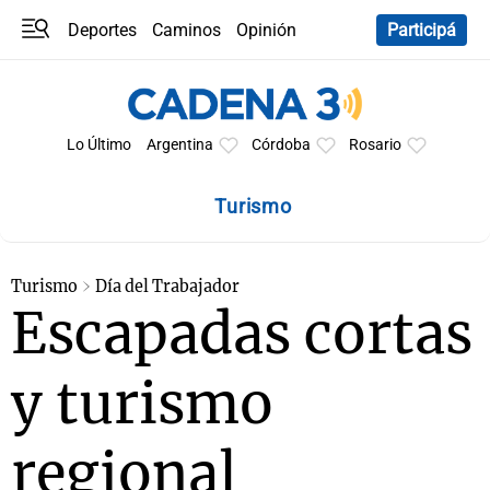
Deportes
Caminos
Opinión
Participá
Programas
Últimas coberturas
Últimas 24 h
En YouTube
Clima
Horóscopo
Lo Último
Argentina
Córdoba
Rosario
Turismo
Turismo
Día del Trabajador
Escapadas cortas
y turismo
regional