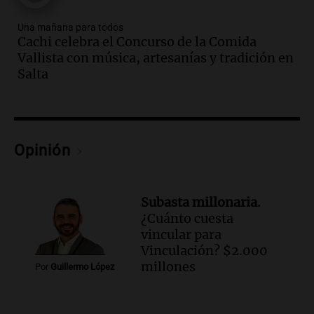
Panorama Federal
Episodios
Una mañana para todos
Cachi celebra el Concurso de la Comida
Audio.
Desayuno ideal: nutrición
Vallista con música, artesanías y tradición en
personalizada y diversidad para romper
Salta
el ayuno nocturno
Panorama Federal
Episodios
Audio.
Altas Cumbres: rescataron a una
cabra que llevaba ocho días atrapada en
Opinión
un precipicio
Una mañana para todos
Episodios
Subasta millonaria.
Audio.
Matías, un inmigrante temoroso
¿Cuánto cuesta
ante la detención y deportación en
vincular para
Estados Unidos
Vinculación? $2.000
Panorama Federal
millones
Por
Guillermo López
Episodios
Audio.
Chile planteó mejorar la