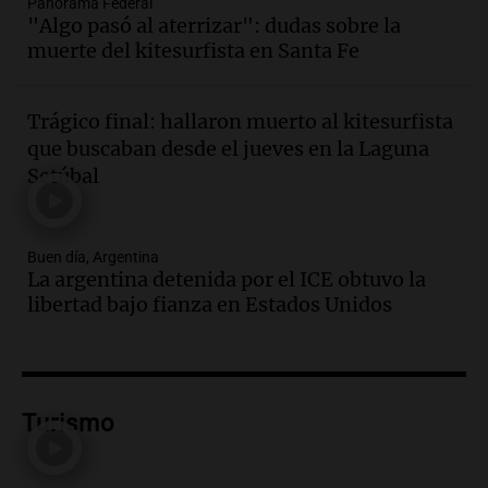
Audio.
Jorge Roni Vargas habla del
Panorama Federal
"Algo pasó al aterrizar": dudas sobre la
crecimiento futbolístico de su hijo en el
muerte del kitesurfista en Santa Fe
Barcelona y su futuro
Panorama Federal
Episodios
Trágico final: hallaron muerto al kitesurfista
Audio.
Nutricionista derribó el mito del
que buscaban desde el jueves en la Laguna
desayuno ideal: ¿ qué alimentos
Setúbal
conviene priorizar cada día ?
Una mañana para todos
Episodios
Buen día, Argentina
Audio.
Detenidos relacionados con el
La argentina detenida por el ICE obtuvo la
caso Barreler se amplían según familia
libertad bajo fianza en Estados Unidos
de la víctima
Panorama Federal
Episodios
Audio.
Análisis de la derrota legislativa
del oficialismo en el Congreso: El
Turismo
impacto en la opinión pública
Panorama Federal