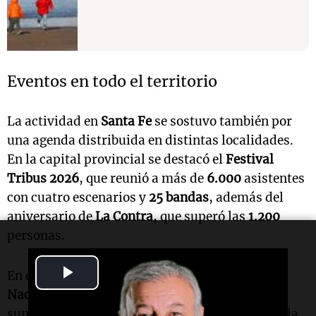
Eventos en todo el territorio
La actividad en
Santa Fe
se sostuvo también por
una agenda distribuida en distintas localidades.
En la capital provincial se destacó el
Festival
Tribus 2026
, que reunió a más de
6.000
asistentes
con cuatro escenarios y
25 bandas
, además del
aniversario de
La Contra
, que superó las
1.200
personas.
Play
En el norte,
Avellaneda
fue sede de la
Fiesta
Nacional del Algodón
, mientras que
Malabrigo
Video
sumó propuestas de cicloturismo vinculadas a la