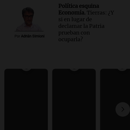
Política esquina
Economía.
Tierras: ¿Y
si en lugar de
declamar la Patria
prueban con
Por
Adrián Simioni
ocuparla?