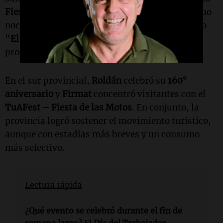
Fiesta del Citrus
y
Las Toscas
ofreció senderismo
nocturno. En el centro,
Gálvez
impulsó el evento
“
El Laburazo
” y
Helvecia
desarrolló una
programación extendida.
En el sur provincial,
Roldán
celebró su
160°
aniversario
y
Firmat
concentró visitantes con el
TuAFest – Fiesta de las Motos
. En conjunto, la
provincia logró sostener el movimiento turístico,
aunque con estadías más breves y un consumo
más selectivo.
Lectura rápida
¿Qué evento se celebró durante el fin de