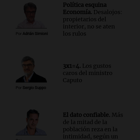
conectividad fronteriza, aérea y digital
Política esquina
con Jujuy
Economía.
Desalojos:
Panorama Federal
propietarios del
Episodios
interior, no se aten
Audio.
Del fitness a la longevidad: por
los rulos
Por
Adrián Simioni
qué crece el consumo de alimentos con
proteínas
Una mañana para todos
Episodios
3x1=4.
Los gustos
caros del ministro
Caputo
Por
Sergio Suppo
El dato confiable.
Más
de la mitad de la
población reza en la
intimidad, según un