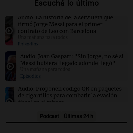
Escuchá lo último
11:28
Sociedad
Así comunicó el Sanatorio Centro la muerte de
Audio.
La historia de la servilleta que
Jorge Messi
firmó Jorge Messi para el primer
contrato de Leo con Barcelona
Una mañana para todos
11:16
Sociedad
Episodios
Rosario Central despidió a Jorge Messi y
acompañó a Lionel y su familia
Audio.
Joan Gaspart: "Sin Jorge, no sé si
Messi hubiera llegado adonde llegó"
11:02
Una mañana para todos
Panorama Federal
Detuvieron al agresor que golpeó brutalmente
Episodios
al anciano de 88 años para robarle en
Concepción
Audio.
Proponen código QR en paquetes
de cigarrillos para combatir la evasión
fiscal en el tabaco
Panorama Federal
Episodios
Podcast
Últimas 24 h
Audio.
La influencia de Jorge Messi en la
carrera de Leo: un legado fundamental y