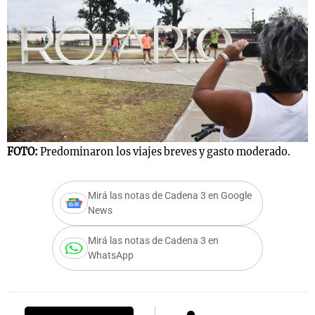
Notas
s
Notas
La Sole en
ial
Mundial 2026
Cadena 3
FOTO:
Predominaron los viajes breves y gasto moderado.
Mirá las notas de Cadena 3 en Google
News
Mirá las notas de Cadena 3 en
WhatsApp