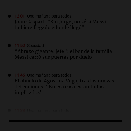
12:01
Una mañana para todos
Joan Gaspart: "Sin Jorge, no sé si Messi
hubiera llegado adonde llegó"
11:52
Sociedad
“Abrazo gigante, jefe”: el bar de la familia
Messi cerró sus puertas por duelo
11:46
Una mañana para todos
El abuelo de Agostina Vega, tras las nuevas
detenciones: "En esa casa están todos
implicados"
11:38
Una mañana para todos
El orgullo y el sueño argentino de Jorge Messi
en una entrevista con Rony Vargas en 2007