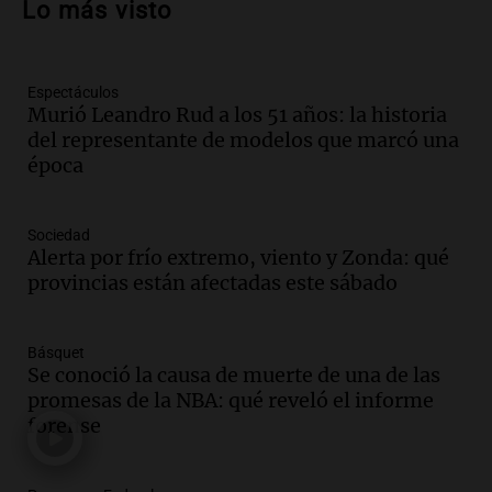
Lo más visto
entrañable
Panorama Federal
Episodios
Espectáculos
Audio.
El orgullo y el sueño argentino de
Murió Leandro Rud a los 51 años: la historia
Jorge Messi en una entrevista con Rony
del representante de modelos que marcó una
Vargas en 2007
época
Una mañana para todos
Episodios
Audio.
Iniciativa ciudadana busca
Sociedad
limpiar el río Suquía de residuos sólidos
Alerta por frío extremo, viento y Zonda: qué
con el apoyo municipal
provincias están afectadas este sábado
Panorama Federal
Episodios
Básquet
Audio.
El abuelo de Agostina Vega, tras
Se conoció la causa de muerte de una de las
las nuevas detenciones: "En esa casa
promesas de la NBA: qué reveló el informe
todos tenían algo que ver"
forense
Una mañana para todos
Episodios