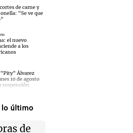
cortes de carne y
onella: "Se ve que
o"
rio
na: el nuevo
sciende a los
ricanos
a "Pity" Álvarez
unes 10 de agosto
su suspensión
José
zzo,
 regreso
ió por el
lo último
 "La solución es
 de carne
rédito y a menor
José
ras de