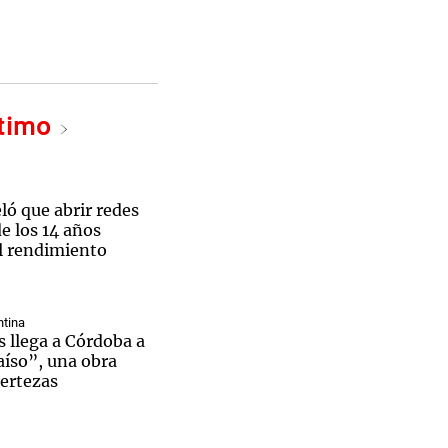
Notas
ltimo
tas
Notas
Venezuela de
 Groenlandia
Comprometidos
Madur
ló que abrir redes
de los 14 años
el rendimiento
tina
 llega a Córdoba a
aíso”, una obra
certezas