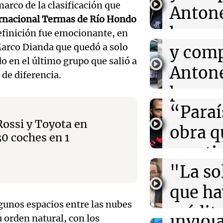
arco de la clasificación que
Roccu
Antone
18:54
Deportes
ernacional Termas de Río Hondo
El futuro del "
Audio.
cortes
broma
cuerda floja: t
definición fue emocionante, en
Europa lo quie
Cácere
 Marco Dianda que quedó a solo
y comp
Rosari
 en el último grupo que salió a
Córdob
18:54
Sociedad
Antone
Viva la Radi
 de diferencia.
Accidente en La
Episodios
colectivo colis
presen
broma
heridos en el b
Audio.
“Paraí
Rosari
Rossi y Toyota en
18:37
Deportes
advirti
obra q
Ahora país
Luis Vidal, pre
30 coches en 1
Episodios
Recoleta, se ni
endeu
cuesti
Boca: "O soy di
Audio.
"La so
certez
sanción
que h
mascu
de
gunos espacios entre las nubes
crédito
Amamos Arg
inviol
u orden natural, con los
Episodios