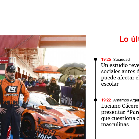
Lo ú
Notas
Notas
No
e en Cadena 3
El huracán de Arequito
Cadena 3 en
19:25
Sociedad
Un estudio reve
sociales antes 
puede afectar 
escolar
19:22
Amamos Argen
Luciano Cáceres
presentar “Par
que cuestiona 
masculinas