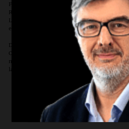
Ford adelante, mandando en los primeros minut
Rossi con una gran vuelta 1.32.436s -casi perfe
Lambiris por solo 30 milésimas y a esperar los s
esperanza que no aparezca ningún 'tapado'.
Desde el segundo cuarto, aparecería Ledesma y
Castellano para colocarse bien entre los diez. Y 
ninguna sorpresa, dejando a Rossi esperando s
la pole.