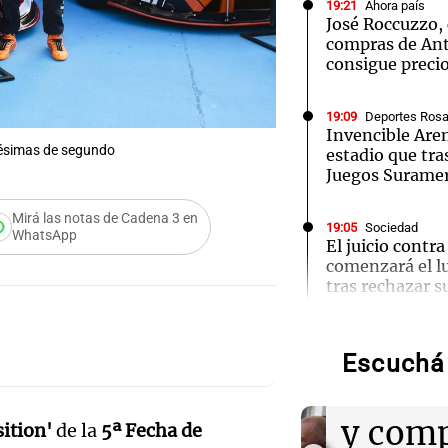
19:21
Ahora país
José Roccuzzo, 
compras de Ant
consigue preci
19:09
Deportes Rosa
Invencible Are
ilésimas de segundo
estadio que tra
Juegos Surame
Mirá las notas de Cadena 3 en
19:05
Sociedad
WhatsApp
El juicio contr
comenzará el l
tras rechazar 
Audio.
Roccu
19:01
Informados al
Giordano advirt
Escuchá 
endeudamiento:
cortes
que haya más c
tasa"
Audio.
y comp
sition'
de la
5ª Fecha de