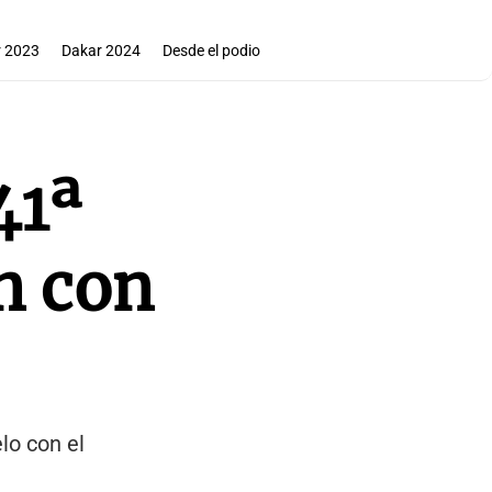
 2023
Dakar 2024
Desde el podio
41ª
n con
lo con el