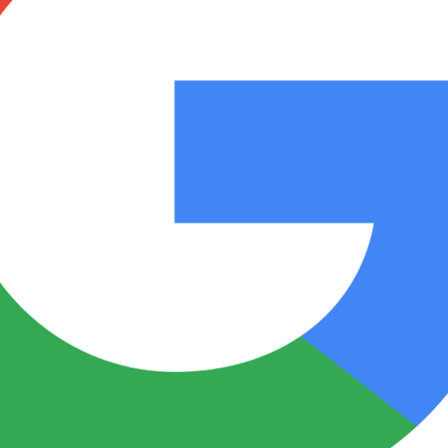
Notas
Notas
No
e en Cadena 3
El huracán de Arequito
Cadena 3 en