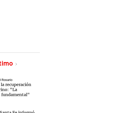
ltimo
3 Rosario
la recuperación
rino: "La
s fundamental"
 Santa Fe informó