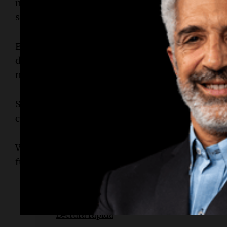
momento que estaba "evolucionando" para deja
su retiro.
En el partido, Williams mostró destellos de su 
devoluciones potentes. "¡Bienvenida de vuelta, 
mientras que otro exclamó: "¡Serena, te querem
Sin embargo, Olmos y Routliffe rompieron el s
colocarse 3-2 en el segundo set, y Routliffe sell
Williams ha acumulado 14 títulos de Grand Slam 
fueron en Wimbledon, todos junto a su herman
Lectura rápida