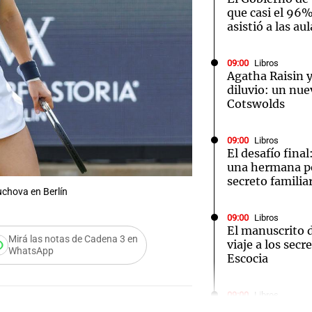
que casi el 96%
asistió a las au
09:00
Libros
Agatha Raisin y
diluvio: un nue
Cotswolds
09:00
Libros
El desafío fina
una hermana pe
secreto familia
uchova en Berlín
09:00
Libros
El manuscrito d
Mirá las notas de Cadena 3 en
viaje a los secr
WhatsApp
Escocia
Audio.
Schmu
09:00
Libros
Punto muerto: 