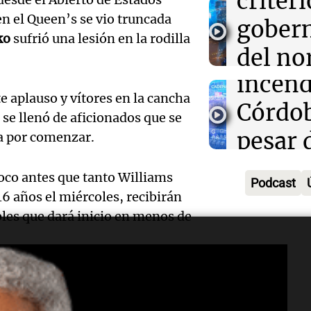
criter
impuls
n el Queen’s se vio truncada
Audio.
gober
la pro
ko
sufrió una lesión en la rodilla
extre
del no
Panorama F
Episodios
Audio.
incend
argent
e aplauso y vítores en la cancha
camio
Córdob
Buenos
se llenó de aficionados que se
varado
pesar d
Panorama F
ba por comenzar.
Episodios
Mendo
en Car
co antes que tanto Williams
Podcast
Audio.
tempor
Noticias
6 años el miércoles, recibirán
Episodios
irá a C
bles que dará inicio en menos de
paso C
Audio.
avanza
Redent
Detien
proyec
cerrad
rand Slam en individuales —
comisa
eporte, indicando en su
puerto
Noticias