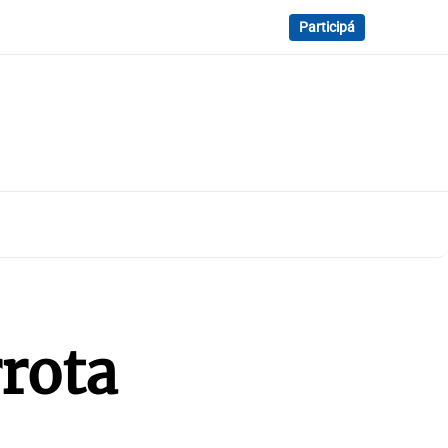
Participá
rrota