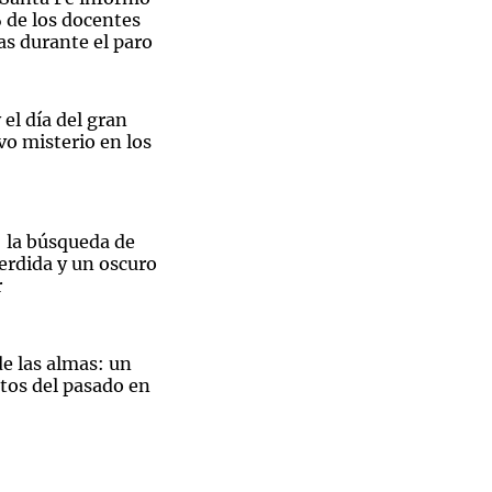
 de los docentes
las durante el paro
 el día del gran
vo misterio en los
l: la búsqueda de
rdida y un oscuro
r
e las almas: un
etos del pasado en
ck sobre
un viaje al abismo