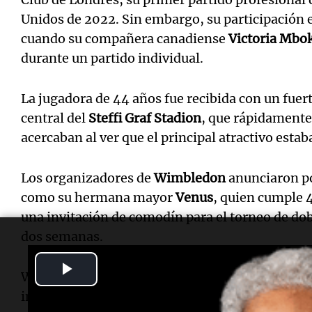
Unidos de 2022. Sin embargo, su participación e
cuando su compañera canadiense
Victoria Mbo
durante un partido individual.
La jugadora de 44 años fue recibida con un fuert
central del
Steffi Graf Stadion
, que rápidamente 
acercaban al ver que el principal atractivo esta
Los organizadores de
Wimbledon
anunciaron po
como su hermana mayor
Venus
, quien cumple 4
una invitación de comodín para el torneo de do
dos semanas.
Play
Williams, quien ha conquistado 23 títulos de G
incluyendo siete en Wimbledon—, se alejó del d
Video