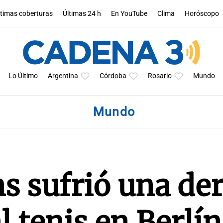
ltimas coberturas
Últimas 24 h
En YouTube
Clima
Horóscopo
Lo Último
Argentina
Córdoba
Rosario
Mundo
Mundo
s sufrió una de
l tenis en Berlín