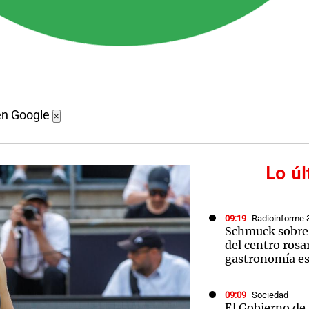
en Google
×
Lo ú
09:19
Radioinforme 
Schmuck sobre 
del centro rosa
gastronomía e
09:09
Sociedad
El Gobierno de