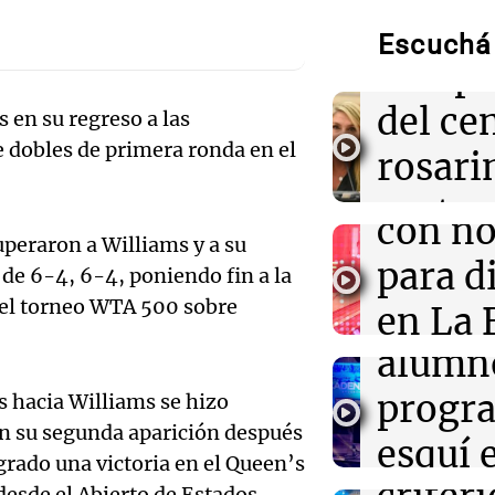
de la traición y
la
Escuchá 
recupe
09:00
Libros
Audio.
La reina que sur
del ce
misterio en el t
 en su regreso a las
Region
e dobles de primera ronda en el
rosari
Sur se
08:56
Radioinforme 
Pullaro irá a C
gastr
el proyecto de
Audio.
con n
en Rosario
peraron a Williams y a su
es
Catedr
para d
de 6-4, 6-4, poniendo fin a la
funda
08:55
Visita del pap
del torneo WTA 500 sobre
a 1.60
en La 
La pizzería más
Noticias Ro
Córdoba homen
Audio.
alumn
este fi
con una pizza e
Episodios
rostro
Jaldo 
progr
os hacia Williams se hizo
seman
en su segunda aparición después
unific
esquí 
Panorama F
grado una victoria en el Queen’s
Episodios
desde el Abierto de Estados