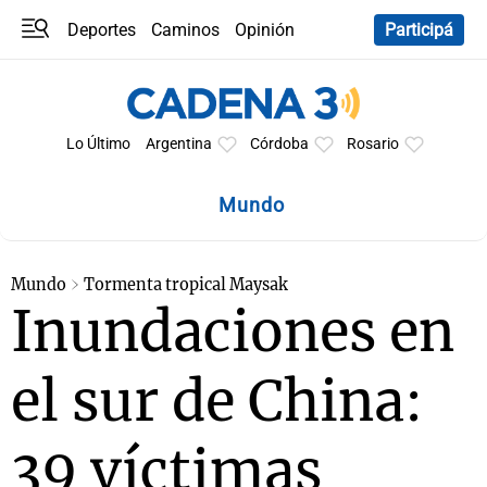
Deportes
Caminos
Opinión
Participá
Programas
Últimas coberturas
Últimas 24 h
En YouTube
Clima
Horóscopo
Lo Último
Argentina
Córdoba
Rosario
Mundo
Mundo
Tormenta tropical Maysak
Inundaciones en
el sur de China:
39 víctimas