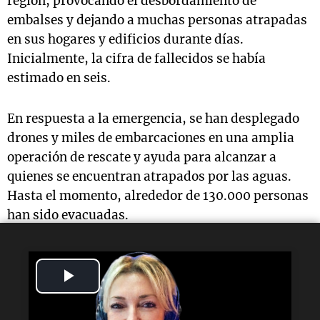
región, provocando el desbordamiento de
embalses y dejando a muchas personas atrapadas
en sus hogares y edificios durante días.
Inicialmente, la cifra de fallecidos se había
estimado en seis.
En respuesta a la emergencia, se han desplegado
drones y miles de embarcaciones en una amplia
operación de rescate y ayuda para alcanzar a
quienes se encuentran atrapados por las aguas.
Hasta el momento, alrededor de 130.000 personas
han sido evacuadas.
Lectura rápida
Play
Video
¿Qué ocurrió en el sur de China?