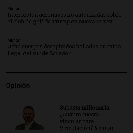
Episodios
Mundo
Audio.
El cardenal Ángel Rossi advirtió
Interceptan aeronaves no autorizadas sobre
que la justicia social viene siendo
el club de golf de Trump en Nueva Jersey
“despreciada y burlada”
Santa Misa
Mundo
Episodios
Ocho cuerpos decapitados hallados en mina
Audio.
La Bulaya se prepara para el cierre
ilegal del sur de Ecuador
de su gran muestra anual con la
participación de miles de visitantes
Panorama Federal
Episodios
Audio.
El Senado de Santa Fe aprueba
Opinión
Ley de Emergencia Hídrica ante el
fenómeno del Niño
Panorama Federal
Subasta millonaria.
Episodios
¿Cuánto cuesta
Audio.
Una mujer de 40 años muere en
vincular para
un accidente en la Ruta 321 cerca de
Vinculación? $2.000