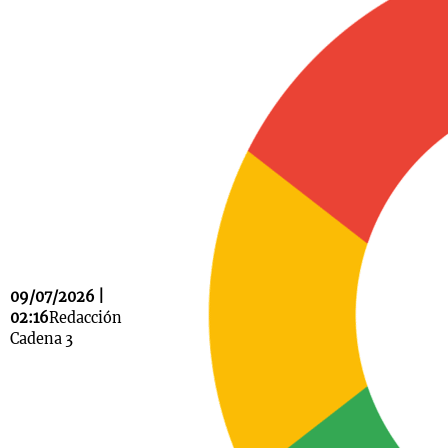
Notas
s
Notas
La Sole en
ial
Mundial 2026
Cadena 3
09/07/2026 |
02:16
Redacción
Cadena 3