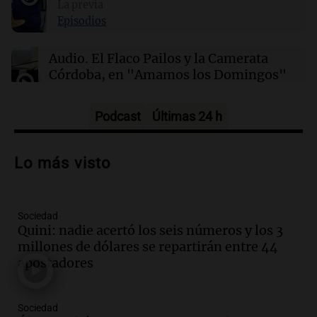
gigantescas proporciones?
La previa
Episodios
21:31
Ciencia
Audio.
El Flaco Pailos y la Camerata
Químicos rompen barreras en reacciones
Córdoba, en "Amamos los Domingos"
químicas al liberar electrones directamente en
solución
Amamos los Domingos
Episodios
Podcast
Últimas 24 h
Audio.
Patricia Palmer y Mario Pasik
hablaron de su obra en Cadena 3
Lo más visto
Amamos los Domingos
Episodios
Sociedad
Audio.
Córdoba espera a León XIV con el
Quini: nadie acertó los seis números y los 3
recuerdo del paso de Juan Pablo II: "Te
millones de dólares se repartirán entre 44
traspasaba con la mirada"
apostadores
Amamos los Domingos
Episodios
Audio.
El observatorio de Bosque Alegre,
Sociedad