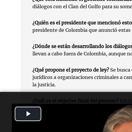
diálogos con el Clan del Golfo para su somet
¿Quién es el presidente que mencionó esto
presidente de Colombia que anunció estas i
¿Dónde se están desarrollando los diálogo
llevan a cabo fuera de Colombia, aunque no 
¿Qué propone el proyecto de ley?
Se busca 
jurídicos a organizaciones criminales a c
la justicia.
¿Cuál es el objetivo final del proceso?
Estab
busque desmantelar grupos armados y avanz
Play
en Colombia.
Video