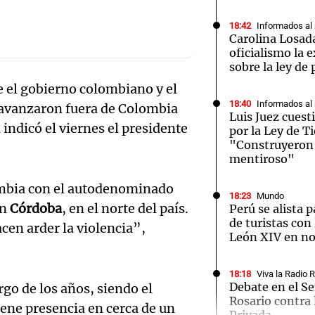
18:42
Informados al
Carolina Losada
oficialismo la 
sobre la ley de
 el gobierno colombiano y el
Notas
Notas
No
18:40
Informados al
, avanzaron fuera de Colombia
Luis Juez cuest
e en Cadena 3
El huracán de Arequito
Cadena 3 en
 indicó el viernes el presidente
por la Ley de Ti
"Construyeron 
mentiroso"
mbia con el autodenominado
18:23
Mundo
en
Córdoba
, en el norte del país.
Perú se alista p
de turistas con 
cen arder la violencia”,
León XIV en n
18:18
Viva la Radio 
Debate en el S
go de los años, siendo el
Audio.
Rosario contra 
iene presencia en cerca de un