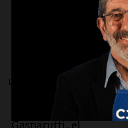
Temas
Colombia
Gustavo Petro
Clan del Golfo
justicia
Lo más visto
Sociedad
Quién es Gerardo
Gasparutti, el