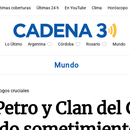
ltimas coberturas
Últimas 24 h
En YouTube
Clima
Horóscopo
Lo Último
Argentina
Córdoba
Rosario
Mundo
Mundo
logos cruciales
Petro y Clan del 
do sometimiento