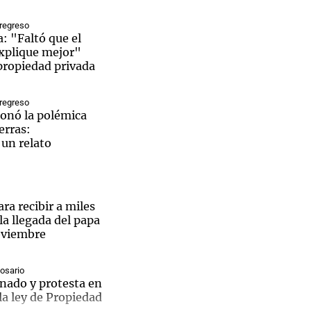
 regreso
: "Faltó que el
explique mejor"
 propiedad privada
Notas
tas
Notas
 regreso
Venezuela de
ionó la polémica
 Groenlandia
Comprometidos
Madur
erras:
un relato
ara recibir a miles
la llegada del papa
oviembre
Rosario
enado y protesta en
Según
la ley de Propiedad