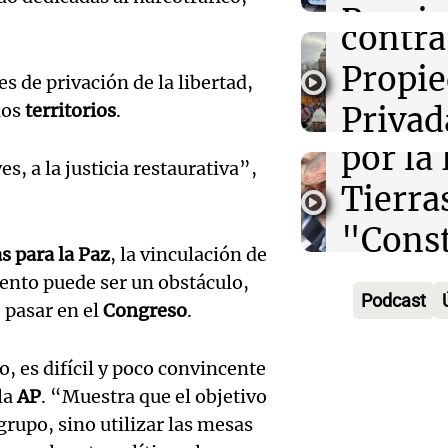
privad
Propi
Audio.
contra 
Informados 
Privad
Episodios
Juez c
Propi
s de privación de la libertad,
Viva la Radi
la pol
los
territorios
.
Privad
Episodios
Audio.
por la
debati
s, a la justicia restaurativa”,
Boulail
Tierra
Senad
prepar
"Cons
Viva la Radi
s para la Paz
, la vinculación de
Episodios
Audio.
su gra
un rel
ento puede ser un obstáculo,
Podcast
Detien
 pasar en el
Congreso
.
con co
menti
Salta a
de pan
Informados 
Audio.
 es difícil y poco convincente
Episodios
aboga
y acti
la
AP
. “Muestra que el objetivo
entre
grupo, sino utilizar las mesas
violó l
destac