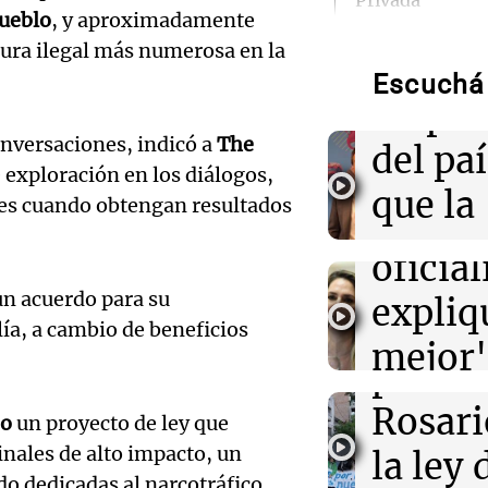
Privada
una en
Pueblo
, y aproximadamente
tura ilegal más numerosa en la
el 80%
18:15
Sociedad
La Fiscalía rec
Audio.
Escuchá 
del juicio a Pit
empre
homicidio
Caroli
onversaciones, indicó a
The
del paí
Losada
 exploración en los diálogos,
18:07
Mundo
que la
Meta revela que
lles cuando obtengan resultados
que el
otra empresa, i
econo
miedo a bots 
oficia
Audio.
mejora
un acuerdo para su
18:04
expliq
Tecnología
Descubren spy
en el 
próxi
alía, a cambio de beneficios
vinculado a Chi
mejor"
países, incluid
protes
Amamos Arg
Audio.
la ley 
Episodios
Rosari
so
un proyecto de ley que
18:03
Tecnología
Manife
propi
Hackers extors
inales de alto impacto, un
la ley 
de firmas finan
en Ros
o dedicadas al narcotráfico,
según Google