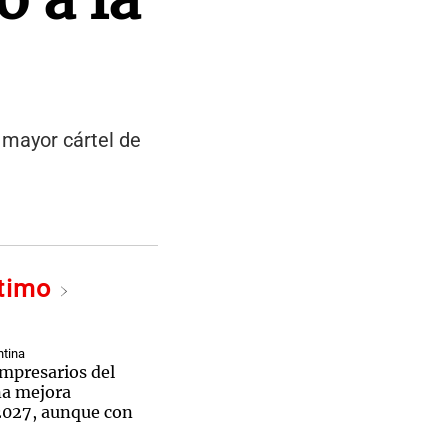
 mayor cártel de
ltimo
tina
empresarios del
na mejora
2027, aunque con