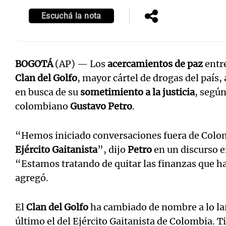
Escuchá la nota
BOGOTÁ
(AP) — Los
acercamientos de paz
entre
Notas
Notas
Clan del Golfo
, mayor cártel de drogas del país
Editorial
Mundial 2026
La Sol
en busca de su
sometimiento a la justicia
, según
colombiano
Gustavo Petro
.
“Hemos iniciado conversaciones fuera de Colo
Ejército Gaitanista
”, dijo
Petro
en un discurso 
“Estamos tratando de quitar las finanzas que ha
agregó.
El
Clan del Golfo
ha cambiado de nombre a lo lar
último el del Ejército Gaitanista de Colombia. T