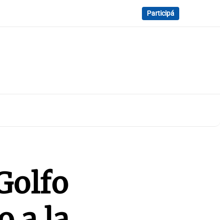
Participá
Golfo
 a la