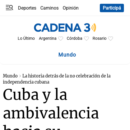
Deportes
Caminos
Opinión
Participá
Programas
Últimas coberturas
Últimas 24 h
En YouTube
Clima
Horóscopo
Lo Último
Argentina
Córdoba
Rosario
Mundo
Mundo
La historia detrás de la no celebración de la
independencia cubana
Cuba y la
ambivalencia