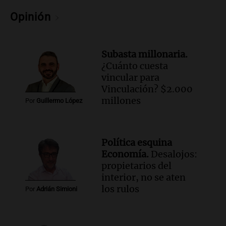
Audio.
Mariano Moreno: pasiones
Opinión
intensas y su legado en la revolución
argentina
Panorama Federal
Subasta millonaria.
Episodios
¿Cuánto cuesta
Audio.
El Ensamble Municipal de Música
vincular para
Ciudadana de Córdoba deleitó a los
Vinculación? $2.000
oyentes de la radio a puro tango
millones
Por
Guillermo López
Amamos Argentina
Episodios
Audio.
Boletín de Calificaciones de
Política esquina
Marcelo Lamberti (Rosario Central 2 - 1
Economía.
Desalojos:
Aldosivi)
propietarios del
Deportes Rosario
interior, no se aten
Episodios
los rulos
Por
Adrián Simioni
Audio.
2° gol de Rosario Central a
Aldosivi (Campaz) - relato Gato Greco
Deportes Rosario