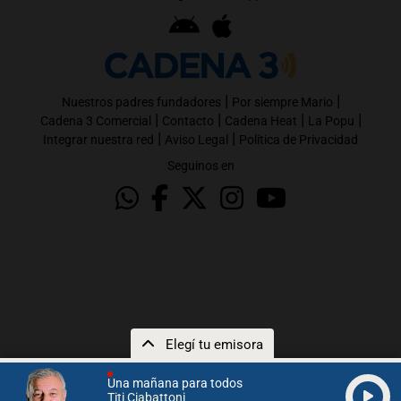
|
|
Nuestros padres fundadores
Por siempre Mario
|
|
|
|
Cadena 3 Comercial
Contacto
Cadena Heat
La Popu
|
|
Integrar nuestra red
Aviso Legal
Política de Privacidad
Seguinos en
Elegí tu emisora
Una mañana para todos
Titi Ciabattoni