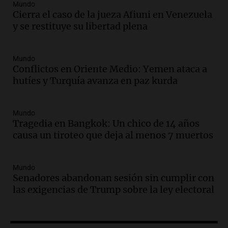
Mundo
crece la venta online y cae el
Cierra el caso de la jueza Afiuni en Venezuela
movimiento en los locales
y se restituye su libertad plena
Buen día, Argentina
Episodios
Mundo
Audio.
Por qué nos cuesta decir que no y
Conflictos en Oriente Medio: Yemen ataca a
qué consecuencias tiene ceder siempre
hutíes y Turquía avanza en paz kurda
Buen día, Argentina
Episodios
Mundo
Audio.
El alfajor argentino busca a sus
Tragedia en Bangkok: Un chico de 14 años
nuevos campeones en una competencia
causa un tiroteo que deja al menos 7 muertos
nacional
Buen día, Argentina
Episodios
Mundo
Senadores abandonan sesión sin cumplir con
Audio.
El alfajor argentino busca a sus
las exigencias de Trump sobre la ley electoral
nuevos campeones en una competencia
nacional
Buen día, Argentina
Episodios