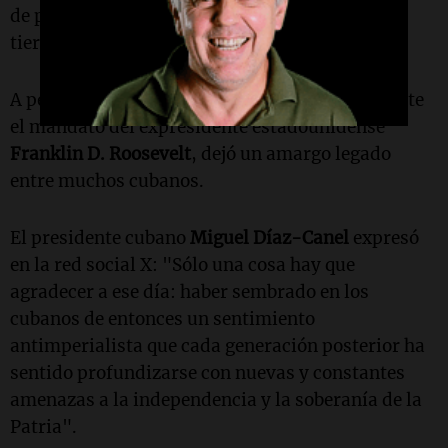
de permitir a Washington arrendar o adquirir
tierras para bases navales en la isla.
A pesar de que la enmienda fue derogada durante
el mandato del expresidente estadounidense
Franklin D. Roosevelt
, dejó un amargo legado
entre muchos cubanos.
El presidente cubano
Miguel Díaz-Canel
expresó
en la red social X: "Sólo una cosa hay que
agradecer a ese día: haber sembrado en los
cubanos de entonces un sentimiento
antimperialista que cada generación posterior ha
sentido profundizarse con nuevas y constantes
amenazas a la independencia y la soberanía de la
Patria".