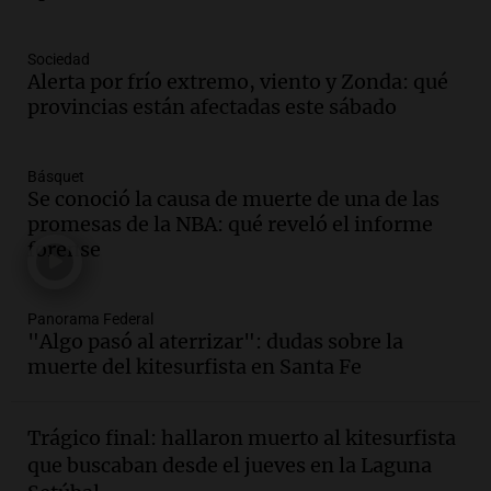
Episodios
Audio.
Detienen a Sergio Fárez por
Sociedad
abuso sexual: juicio programado para
Alerta por frío extremo, viento y Zonda: qué
diciembre de 2025
provincias están afectadas este sábado
Panorama Federal
Episodios
Básquet
Audio.
Familiares de Lautaro Britos
Se conoció la causa de muerte de una de las
convocan marcha por justicia tras su
promesas de la NBA: qué reveló el informe
trágica muerte en Villa Mercedes
forense
Panorama Federal
Episodios
Audio.
Reparaciones en acueducto
Panorama Federal
"Algo pasó al aterrizar": dudas sobre la
Novalí finalizan y se normaliza el
muerte del kitesurfista en Santa Fe
suministro de agua en San Luis
Panorama Federal
Episodios
Trágico final: hallaron muerto al kitesurfista
Audio.
Docentes de Jujuy enfrentan
que buscaban desde el jueves en la Laguna
descuentos de salarios de hasta 700.000