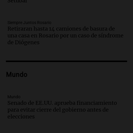
Setúbal
pesos, denuncia sindicato
Panorama Federal
Episodios
Siempre Juntos Rosario
Audio.
Brutal asalto en Concepción:
Retiraran hasta 14 camiones de basura de
anciano de 88 años golpeado para
una casa en Rosario por un caso de síndrome
robarle un millón de pesos
de Diógenes
Panorama Federal
Episodios
Audio.
Rechazaron el pedido de Facundo
Moyano para levantar la perimetral
sobre Candela Arizaga
Mundo
Panorama Federal
Episodios
Audio.
Iliana Lick, la argentina detenida
Mundo
por el ICE, obtuvo la libertad bajo fianza
Senado de EE.UU. aprueba financiamiento
en Estados Unidos
para evitar cierre del gobierno antes de
Buen día, Argentina
elecciones
Episodios
Audio.
Jugueterías en transformación: