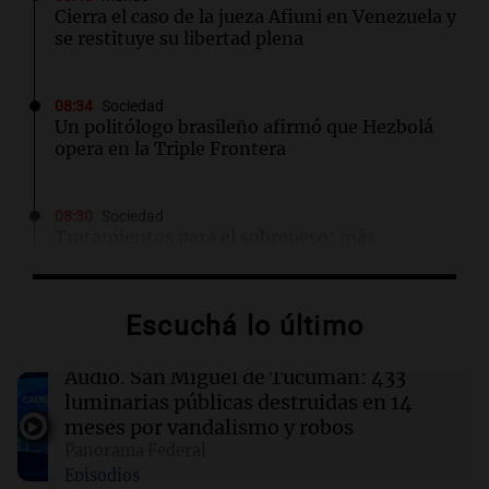
Cierra el caso de la jueza Afiuni en Venezuela y
se restituye su libertad plena
08:34
Sociedad
Un politólogo brasileño afirmó que Hezbolá
opera en la Triple Frontera
08:30
Sociedad
Tratamientos para el sobrepeso: más
accesibles y con menos mitos en Argentina
Escuchá lo último
08:27
La Cadena del Gol
River se enfrentará a Tigre en un duelo crucial
para el futuro de Coudet
Audio.
San Miguel de Tucumán: 433
luminarias públicas destruidas en 14
meses por vandalismo y robos
08:22
Mundo
Panorama Federal
Conflictos en Oriente Medio: Yemen ataca a
Episodios
hutíes y Turquía avanza en paz kurda