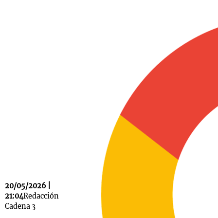
Notas
s
Notas
La Sole en
ial
Mundial 2026
Cadena 3
20/05/2026 |
21:04
Redacción
Cadena 3