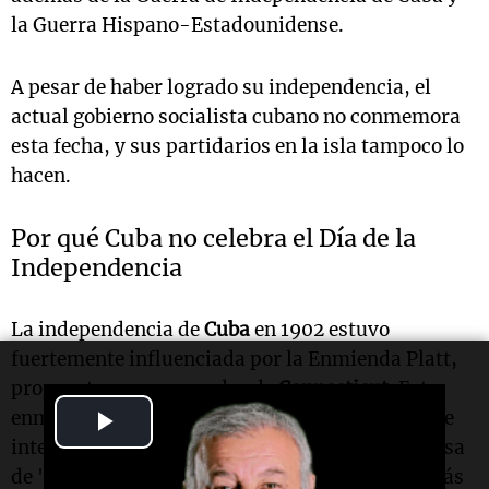
la Guerra Hispano-Estadounidense.
A pesar de haber logrado su independencia, el
actual gobierno socialista cubano no conmemora
esta fecha, y sus partidarios en la isla tampoco lo
hacen.
Por qué Cuba no celebra el Día de la
Independencia
La independencia de
Cuba
en 1902 estuvo
fuertemente influenciada por la Enmienda Platt,
propuesta por un senador de
Connecticut
. Esta
Play
enmienda otorgó a
Estados Unidos
el derecho de
intervenir en los asuntos cubanos bajo la premisa
Video
de "preservar la independencia cubana", además