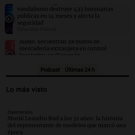
Audio.
San Miguel de Tucumán:
vandalismo destruye 433 luminarias
públicas en 14 meses y afecta la
08:05
Buen día, Argentina
El alfajor argentino busca a sus nuevos
seguridad
campeones en una competencia nacional
Panorama Federal
Episodios
Audio.
Secuestran 28 bultos de
mercadería extranjera en control
fronterizo en Tucumán
Panorama Federal
Episodios
Podcast
Últimas 24 h
Audio.
El futuro de la industria
alimentaria: nuevas proteínas y hábitos
Lo más visto
de consumo en Argentina
Panorama Federal
Episodios
Espectáculos
Audio.
Mujer de 92 años fallece
Murió Leandro Rud a los 51 años: la historia
mientras esperaba cobrar su jubilación
del representante de modelos que marcó una
en San Luis
época
Panorama Federal