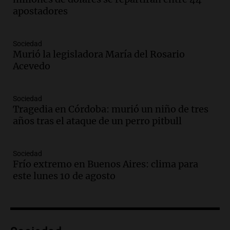
Amamos los Domingos
apostadores
Episodios
Audio.
“No entendíamos qué cantaban”:
Sociedad
la historia del club de Irlanda
Murió la legisladora María del Rosario
revolucionado por hinchas argentinos
Acevedo
Amamos los Domingos
Episodios
Audio.
Crisis diplomática: el embajador
Sociedad
Tragedia en Córdoba: murió un niño de tres
argentino regresa al país tras conflicto
años tras el ataque de un perro pitbull
con Brasil
Panorama Federal
Episodios
Sociedad
Audio.
Bomberos asisten a senderista
Frío extremo en Buenos Aires: clima para
con fractura de tobillo en refugio Doña
este lunes 10 de agosto
Rosa
Panorama Federal
Episodios
Audio.
Amaycha del Valle avanza en