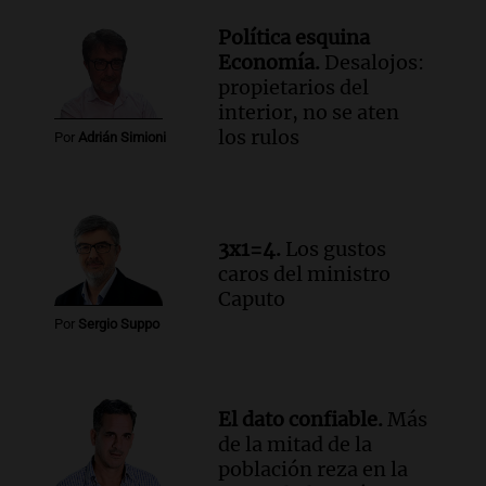
Episodios
Política esquina
Audio.
El Tesoro Nacional captura 12
Economía.
Desalojos:
billones de pesos y genera excedente de
propietarios del
liquidez de 4 billones
interior, no se aten
Panorama Federal
los rulos
Por
Adrián Simioni
Episodios
Audio.
La lección del Titanic y la
humildad en tiempos de tormenta
según San Ignacio de Loyola
3x1=4.
Los gustos
Panorama Federal
caros del ministro
Episodios
Caputo
Audio.
Tormentas y filtraciones: "El
Por
Sergio Suppo
agua entra por donde menos
imaginamos"
Una Mañana para todos Rosario
Episodios
El dato confiable.
Más
de la mitad de la
población reza en la