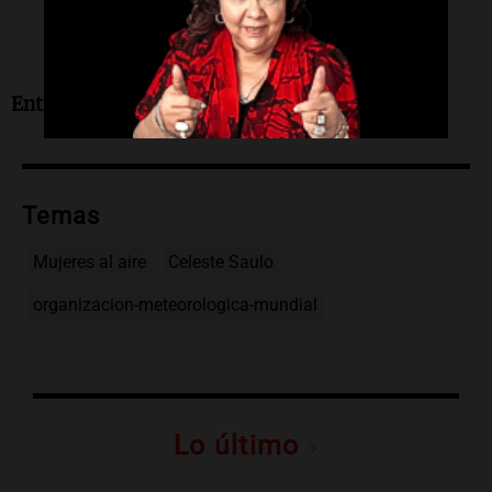
Entrevista de Geo Monteagudo
.
Temas
Mujeres al aire
Celeste Saulo
organizacion-meteorologica-mundial
Lo último