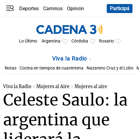
Deportes
Caminos
Opinión
Participá
Programas
Últimas coberturas
Últimas 24 h
En YouTube
Clima
Horóscopo
Lo Último
Argentina
Córdoba
Rosario
Viva la Radio
Notas
Cocina en tiempos de cuarentena
Nazareno Cruz y el Lobo
M
Viva la Radio
Mujeres al Aire
Mujeres al aire
Celeste Saulo: la
argentina que