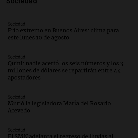
Sociedad
investigación internacional sobre asma
con nueva tecnología médica
Panorama Federal
Episodios
Sociedad
Frío extremo en Buenos Aires: clima para
Audio.
Suspenden descuento en SUBE y
este lunes 10 de agosto
aumentan tarifas del SUBTE en Buenos
Aires desde agosto
Panorama Federal
Sociedad
Episodios
Quini: nadie acertó los seis números y los 3
Audio.
Kicillof critica la desregulación
millones de dólares se repartirán entre 44
financiera y el aumento de la morosidad
apostadores
en Buenos Aires
Panorama Federal
Episodios
Sociedad
Murió la legisladora María del Rosario
Audio.
La UNT evalúa apelación ante la
Acevedo
Corte Suprema tras fallo que aparta a
Pagani como rector
Panorama Federal
Sociedad
Episodios
El SMN adelanta el regreso de lluvias al