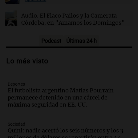
Audio.
El Flaco Pailos y la Camerata
Córdoba, en "Amamos los Domingos"
Amamos los Domingos
Episodios
Podcast
Últimas 24 h
Audio.
Patricia Palmer y Mario Pasik
hablaron de su obra en Cadena 3
Lo más visto
Amamos los Domingos
Episodios
Deportes
Audio.
Córdoba espera a León XIV con el
El futbolista argentino Matías Pourrain
recuerdo del paso de Juan Pablo II: "Te
permanece detenido en una cárcel de
traspasaba con la mirada"
máxima seguridad en EE. UU.
Amamos los Domingos
Episodios
Audio.
El observatorio de Bosque Alegre,
Sociedad
un imperdible cordobés para los
Quini: nadie acertó los seis números y los 3
amantes de la astronomía
millones de dólares se repartirán entre 44