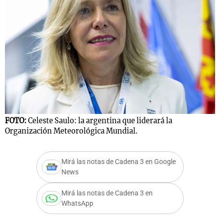
Notas
s
Notas
La Sole en
ial
Mundial 2026
Cadena 3
FOTO:
Celeste Saulo: la argentina que liderará la
Organización Meteorológica Mundial.
Mirá las notas de Cadena 3 en Google
News
Mirá las notas de Cadena 3 en
WhatsApp