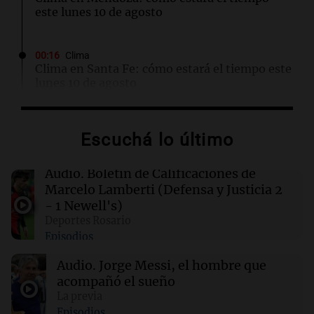
este lunes 10 de agosto
00:16
Clima
Clima en Santa Fe: cómo estará el tiempo este
lunes 10 de agosto
00:12
Mundo
Escuchá lo último
Colombia confirma la muerte de un cabecilla
de las disidencias de las FARC en operativo
militar
Audio.
Boletín de Calificaciones de
Marcelo Lamberti (Defensa y Justicia 2
- 1 Newell's)
00:11
Clima
Deportes Rosario
Clima en Rosario: cómo estará el tiempo este
Episodios
lunes 10 de agosto
Audio.
Jorge Messi, el hombre que
acompañó el sueño
00:06
Clima
Clima en CABA: cómo estará el tiempo este
La previa
lunes 10 de agosto
Episodios