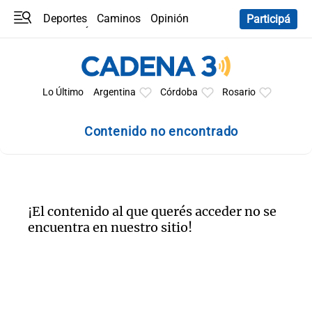
Deportes
Caminos
Opinión
Participá
Programas
Últimas coberturas
Últimas 24 h
En YouTube
Clima
Horóscopo
Lo Último
Argentina
Córdoba
Rosario
Contenido no encontrado
¡El contenido al que querés acceder no se
encuentra en nuestro sitio!