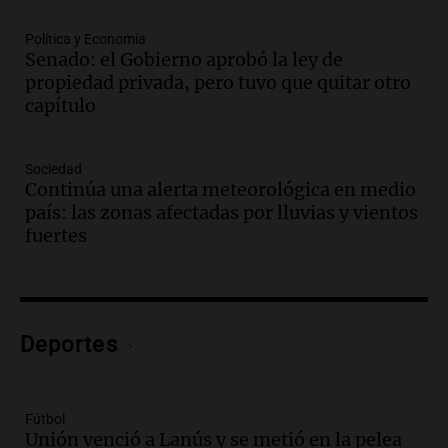
Audio.
Tensiones políticas y económicas
mientras el gobierno lucha por avanzar
Política y Economía
Senado: el Gobierno aprobó la ley de
en el Senado
propiedad privada, pero tuvo que quitar otro
Noticias
capítulo
Episodios
Audio.
Emergencia hídrica en Santa Fe:
"Permite disponer de recursos ante lo
Sociedad
que se avecina"
Continúa una alerta meteorológica en medio
Noticias Rosario
país: las zonas afectadas por lluvias y vientos
Episodios
fuertes
Audio.
El Senado aprueba ley de
inviolabilidad de propiedad privada tras
intensos debates y protestas en
Argentina
Noticias
Deportes
Episodios
Audio.
El Hotel Quinto Centenario:
Descubrí Córdoba desde el corazón de la
ciudad
Fútbol
Unión venció a Lanús y se metió en la pelea
Noticias