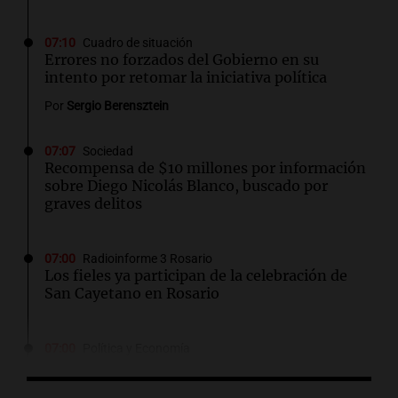
07:10
Cuadro de situación
Errores no forzados del Gobierno en su
intento por retomar la iniciativa política
Por
Sergio Berensztein
07:07
Sociedad
Recompensa de $10 millones por información
sobre Diego Nicolás Blanco, buscado por
graves delitos
07:00
Radioinforme 3 Rosario
Los fieles ya participan de la celebración de
San Cayetano en Rosario
07:00
Política y Economía
Dólar hoy, dólar blue hoy: a cuánto cotiza este
viernes 7 de agosto