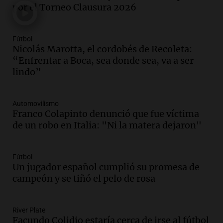
por el Torneo Clausura 2026
Episodios
Audio.
Los fieles ya participan de la
Fútbol
celebración de San Cayetano en Rosario
Nicolás Marotta, el cordobés de Recoleta:
Noticias Rosario
“Enfrentar a Boca, sea donde sea, va a ser
Episodios
lindo”
Audio.
Doble convicto con empleo
estatal: la SENAF asegura que se enteró
Automovilismo
por los medios
Franco Colapinto denunció que fue víctima
Radioinforme 3
de un robo en Italia: "Ni la matera dejaron"
Episodios
Audio.
Aumentan los peajes en Córdoba:
nueva tarifa del 2,3% activa desde el 9
Fútbol
de julio de 2026
Un jugador español cumplió su promesa de
Panorama Federal
campeón y se tiñó el pelo de rosa
Episodios
Audio.
Defensa Civil de Córdoba recibió
River Plate
casi 1.500 llamados por fuertes vientos
Facundo Colidio estaría cerca de irse al fútbol