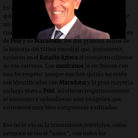
Es verdad que el evento tuvo colorido, aunque
quizá le faltó despliegue a lo que se vio. De lo que
no se vio, hubo un fragmento muy emotivo en el
cual las pantallas del estadio mezclaron imágenes
de
Pelé
y de
Maradona
, los dos grandes astros de
la historia del fútbol mundial que, justamente,
tuvieron en el
Estadio Azteca
el momento cúlmine
de sus carreras. Los
mexicanos
lo recibieron con
mucho respeto: aunque muchos quizás no estén
tan identificados con
Maradona
y la gran mayoría
no haya visto a
Pelé
, asistieron respetuosamente
al momento y aplaudieron ante imágenes que
estuvieron muy bien compuestas y editadas.
Eso no se vio en la transmisión televisiva, como
tampoco se vio el "antes", con todos los