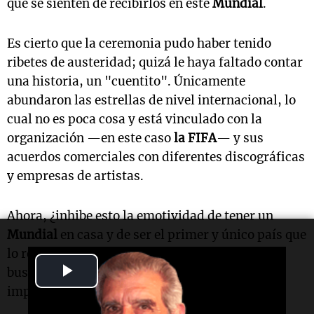
que se sienten de recibirlos en este
Mundial
.
Es cierto que la ceremonia pudo haber tenido
ribetes de austeridad; quizá le haya faltado contar
una historia, un "cuentito". Únicamente
abundaron las estrellas de nivel internacional, lo
cual no es poca cosa y está vinculado con la
organización —en este caso
la FIFA
— y sus
acuerdos comerciales con diferentes discográficas
y empresas de artistas.
Ahora, ¿inhibe esto la emotividad de tener un
Mundial
en casa y de ser el primer y único país que
lo recibe en tres ocasiones? Quizá no haya que
Play
buscar por el costado de lo fastuoso o de lo
imponente.
Video