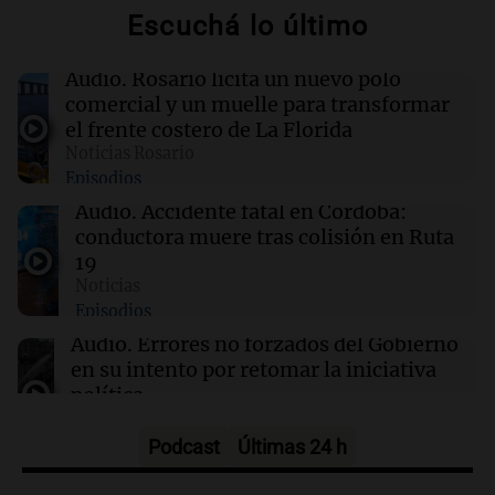
Escuchá lo último
07:00
Radioinforme 3
Doble convicto con empleo estatal: la SENAF
Audio.
Rosario licita un nuevo polo
asegura que se enteró por los medios
comercial y un muelle para transformar
el frente costero de La Florida
Noticias Rosario
06:51
Sociedad
Episodios
Un automovilista resultó herido tras chocar
contra un camión en la autopista Rosario-
Audio.
Accidente fatal en Córdoba:
Santa Fe
conductora muere tras colisión en Ruta
19
Noticias
06:43
Sociedad
Episodios
Viernes frío en Rosario: la sensación térmica
cayó bajo cero y la máxima llegará a 15°C
Audio.
Errores no forzados del Gobierno
en su intento por retomar la iniciativa
política
Cuadro de situación
Episodios
Podcast
Últimas 24 h
Audio.
Detienen a Gerardo Gasparuti por