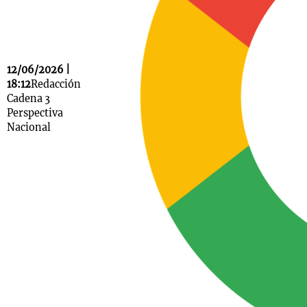
Notas
12/06/2026 |
s
Notas
18:12
Redacción
La Sole en
Cadena 3
ial
Mundial 2026
Cadena 3
Perspectiva
Nacional