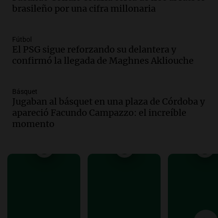
de hasta 90 km/h
brasileño por una cifra millonaria
Panorama Federal
Episodios
Audio.
La gestión de envases
Fútbol
El PSG sigue reforzando su delantera y
fitosanitarios y su impacto en la
confirmó la llegada de Maghnes Akliouche
sustentabilidad agrícola en Argentina
Panorama Federal
Episodios
Básquet
Audio.
La siembra de trigo y cebada
Jugaban al básquet en una plaza de Córdoba y
finaliza con buenas reservas de
apareció Facundo Campazzo: el increíble
humedad en todo el país
momento
Panorama Federal
Episodios
Audio.
Movilizaciones en Córdoba:
organizaciones sociales se unen contra
la eliminación de beneficios económicos
Panorama Federal
Episodios
Audio.
Comienza el Cuarto Festival de