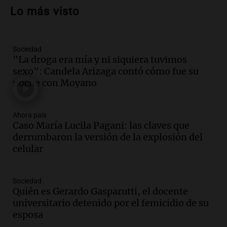
homicidio tras muerte de su esposa en
Lo más visto
accidente automovilístico
Noticias
Episodios
Sociedad
Audio.
Condenan a tres años de prisión
"La droga era mía y ni siquiera tuvimos
en suspenso a hombre que simuló robo
sexo": Candela Arizaga contó cómo fue su
de millones en San Luis
noche con Moyano
Panorama Federal
Episodios
Audio.
El Gobierno Provincial licita la
Ahora país
reconstrucción de 373 lozas en la
Caso María Lucila Pagani: las claves que
autopista de las Serranías Puntanas
derrumbaron la versión de la explosión del
Panorama Federal
celular
Episodios
Audio.
Fuertes vientos causan estragos
Sociedad
en Córdoba: casi 1.500 llamados por
Quién es Gerardo Gasparutti, el docente
incidentes
universitario detenido por el femicidio de su
Noticias
esposa
Episodios