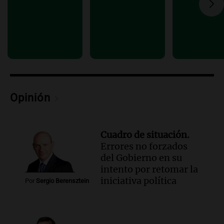
Coros Infantos Juveniles en Córdoba en
homenaje al maestro Pelli
Panorama Federal
Episodios
Audio.
Cierre de actividades corales en
Córdoba con concierto solidario y
recolección de alimentos
Panorama Federal
Opinión
Episodios
Cuadro de situación.
Errores no forzados
del Gobierno en su
intento por retomar la
iniciativa política
Por
Sergio Berensztein