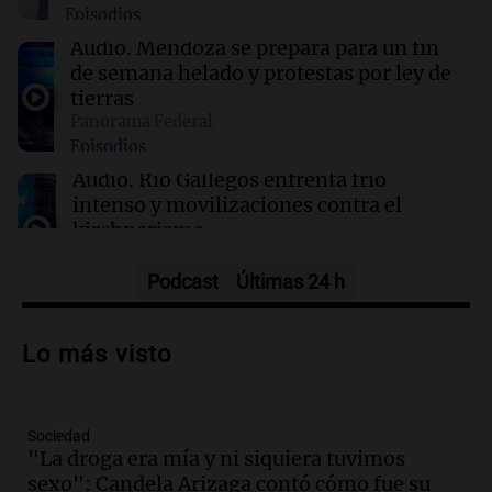
Episodios
viernes 7 de agosto
Audio.
Mendoza se prepara para un fin
de semana helado y protestas por ley de
00:11
Clima
tierras
Clima en Rosario: cómo estará el tiempo este
Panorama Federal
viernes 7 de agosto
Episodios
Audio.
Río Gallegos enfrenta frío
intenso y movilizaciones contra el
kirchnerismo
Panorama Federal
Episodios
Podcast
Últimas 24 h
Audio.
Debate en el Senado sobre
propiedad privada y cuestionamientos a
Lo más visto
la soberanía digital en Argentina
Panorama Federal
Episodios
Sociedad
Audio.
Mendoza se prepara para un fin
"La droga era mía y ni siquiera tuvimos
de semana helado y ciudadanos
sexo": Candela Arizaga contó cómo fue su