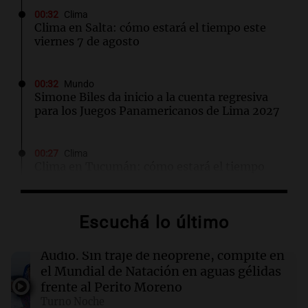
00:32
Clima
Clima en Salta: cómo estará el tiempo este
viernes 7 de agosto
00:32
Mundo
Simone Biles da inicio a la cuenta regresiva
para los Juegos Panamericanos de Lima 2027
00:27
Clima
Clima en Tucumán: cómo estará el tiempo
este viernes 7 de agosto
Escuchá lo último
00:22
Clima
Clima en Mendoza: cómo estará el tiempo
este viernes 7 de agosto
Audio.
Sin traje de neoprene, compite en
el Mundial de Natación en aguas gélidas
frente al Perito Moreno
00:16
Clima
Turno Noche
Clima en Santa Fe: cómo estará el tiempo este