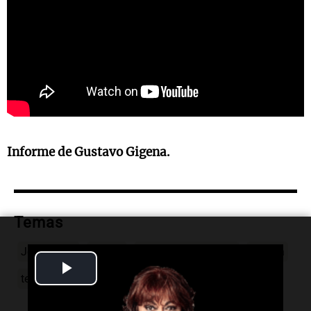
Informe de Gustavo Gigena.
Temas
John Deere
Moline
maquinaria agrícola
fábrica
Play
tecnología
agricultura
Video