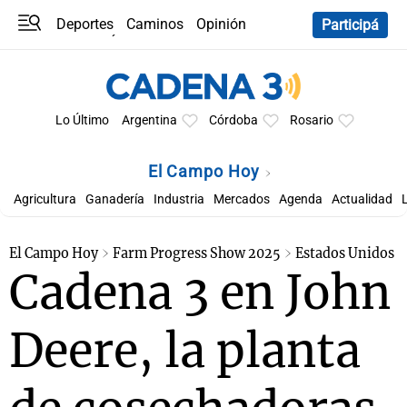
Deportes
Caminos
Opinión
Participá
Programas
Últimas coberturas
Últimas 24 h
En YouTube
Clima
Horóscopo
Lo Último
Argentina
Córdoba
Rosario
El Campo Hoy
Agricultura
Ganadería
Industria
Mercados
Agenda
Actualidad
El Campo Hoy
Farm Progress Show 2025
Estados Unidos
Cadena 3 en John
Deere, la planta