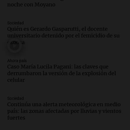
marchan contra reforma de tierras
noche con Moyano
Panorama Federal
Episodios
Sociedad
Audio.
El "Mono" de Kapanga
Quién es Gerardo Gasparutti, el docente
adelantó su show en Rosario.
universitario detenido por el femicidio de su
Viva la Radio Rosario
esposa
Episodios
Audio.
Condenan a tres años de prisión
Ahora país
en suspenso a hombre por simular robo
Caso María Lucila Pagani: las claves que
de recaudación en San Luis
derrumbaron la versión de la explosión del
Panorama Federal
celular
Episodios
Audio.
Medicina reproductiva, entre la
ayuda por problemas de fertilidad y la
Sociedad
Continúa una alerta meteorológica en medio
ostentación de millonarios
país: las zonas afectadas por lluvias y vientos
Amamos Argentina
fuertes
Episodios
Audio.
El juicio contra Oscar González