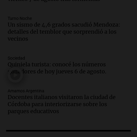
Audio.
Docentes italianos visitaron la
ciudad de Córdoba para interiorizarse
Turno Noche
sobre los parques educativos
Un sismo de 4,6 grados sacudió Mendoza:
Amamos Argentina
detalles del temblor que sorprendió a los
Episodios
vecinos
Audio.
Meteorólogo alertó que El Niño
traerá más lluvias y eventos extremos
durante la primavera
Sociedad
Informados al regreso
Quiniela turista: conocé los números
Episodios
ganadores de hoy jueves 6 de agosto.
Audio.
Córdoba sigue trabajando para
restablecer el servicio de electricidad
Amamos Argentina
tras fuertes vientos
Docentes italianos visitaron la ciudad de
Panorama Federal
Córdoba para interiorizarse sobre los
Episodios
parques educativos
Audio.
Según una encuesta, el 80% de
los empresarios del país cree que la
economía mejorará el próximo año
Amamos Argentina