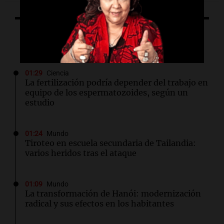
Lo último
01:29
Ciencia
La fertilización podría depender del trabajo en
equipo de los espermatozoides, según un
estudio
01:24
Mundo
Tiroteo en escuela secundaria de Tailandia:
varios heridos tras el ataque
01:09
Mundo
La transformación de Hanói: modernización
radical y sus efectos en los habitantes