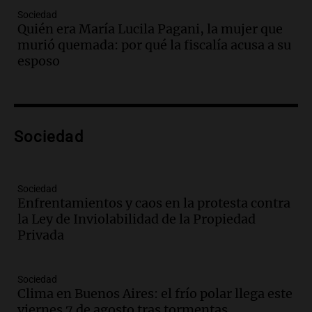
avanza con testimonios clave sobre el
Sociedad
accidente en Villa Dolores
Quién era María Lucila Pagani, la mujer que
Panorama Federal
murió quemada: por qué la fiscalía acusa a su
Episodios
esposo
Audio.
El teatro Real da la bienvenida a
la temporada Rock Real con bandas
tributo todos los jueves
Panorama Federal
Sociedad
Episodios
Audio.
Nicolás Marotta, el cordobés de
Recoleta: “Enfrentar a Boca, sea donde
sea, va a ser lindo”
Sociedad
Enfrentamientos y caos en la protesta contra
La Cadena del Gol
la Ley de Inviolabilidad de la Propiedad
Episodios
Privada
Audio.
Débora Blanca, psicóloga experta
en ludopatía: “Tener el casino en la
mano es muy peligroso”
Sociedad
La Argentina, hoy
Clima en Buenos Aires: el frío polar llega este
Episodios
viernes 7 de agosto tras tormentas