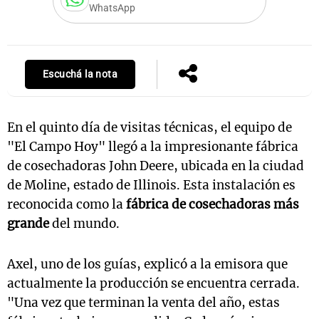
WhatsApp
Notas
Escuchá la nota
s
Notas
La Sole en
ial
Mundial 2026
Cadena 3
En el quinto día de visitas técnicas, el equipo de
"El Campo Hoy" llegó a la impresionante fábrica
de cosechadoras John Deere, ubicada en la ciudad
de Moline, estado de Illinois. Esta instalación es
reconocida como la
fábrica de cosechadoras más
grande
del mundo.
Axel, uno de los guías, explicó a la emisora que
actualmente la producción se encuentra cerrada.
"Una vez que terminan la venta del año, estas