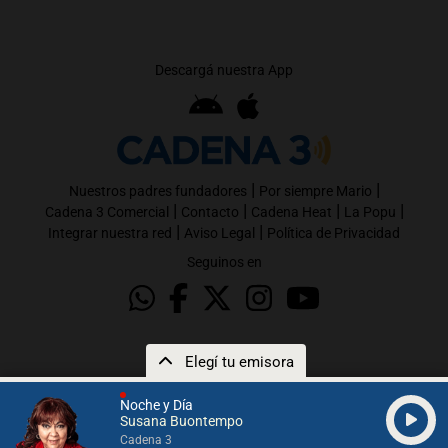
Descargá nuestra App
|
|
Nuestros padres fundadores
Por siempre Mario
|
|
|
|
Cadena 3 Comercial
Contacto
Cadena Heat
La Popu
|
|
Integrar nuestra red
Aviso Legal
Política de Privacidad
Seguinos en
Elegí tu emisora
Noche y Día
Susana Buontempo
Cadena 3