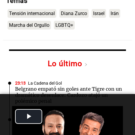
Temas
Tensión internacional
Diana Zurco
Israel
Irán
Marcha del Orgullo
LGBTQ+
Lo último
23:13
La Cadena del Gol
Belgrano empató sin goles ante Tigre con un
dramático desenlace: Cardozo atajó un
polémico penal
Play
22:34
Congreso Aapresid 2026
Aapresid en Rosario y una nueva etapa: "Se
Video
empiezan a generar negocios"