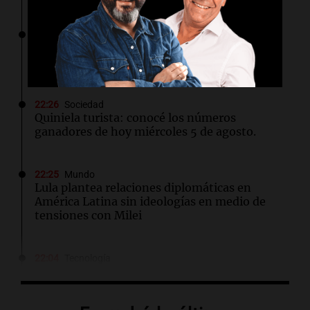
22:31
Amamos Argentina
El "tarareo conceptual", un delirio que se
vuelve arte con la música de las palabras
22:26
Sociedad
Quiniela turista: conocé los números
ganadores de hoy miércoles 5 de agosto.
22:25
Mundo
Lula plantea relaciones diplomáticas en
América Latina sin ideologías en medio de
tensiones con Milei
22:04
Tecnología
Nikita Bier renuncia como jefe de producto de
X tras un año en el cargo