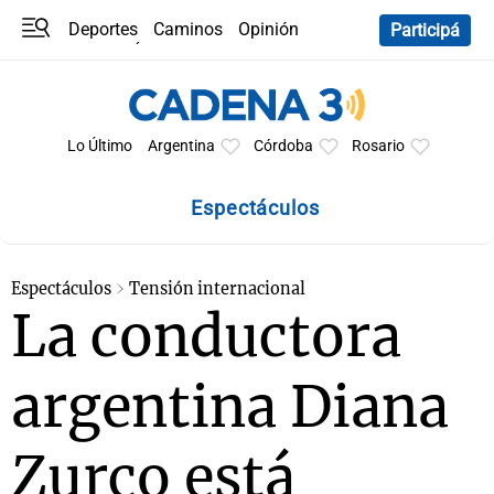
Deportes
Caminos
Opinión
Participá
Programas
Últimas coberturas
Últimas 24 h
En YouTube
Clima
Horóscopo
Lo Último
Argentina
Córdoba
Rosario
Espectáculos
Espectáculos
Tensión internacional
La conductora
argentina Diana
Zurco está