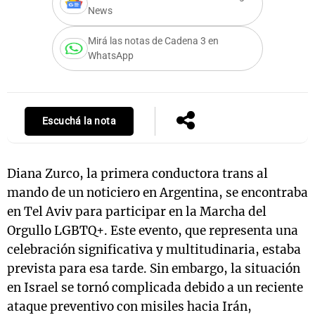
News
Mirá las notas de Cadena 3 en
WhatsApp
Notas
s
Notas
La Sole en
ial
Mundial 2026
Cadena 3
Escuchá la nota
Diana Zurco, la primera conductora trans al
mando de un noticiero en Argentina, se encontraba
en Tel Aviv para participar en la Marcha del
Orgullo LGBTQ+. Este evento, que representa una
celebración significativa y multitudinaria, estaba
prevista para esa tarde. Sin embargo, la situación
en Israel se tornó complicada debido a un reciente
ataque preventivo con misiles hacia Irán,