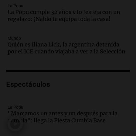
de hacienda: “Las tecnologías no
La Popu
La Popu cumple 32 años y lo festeja con un
reemplazan el contacto con la gente”
regalazo: ¡Naldo te equipa toda la casa!
La Argentina, hoy
Episodios
Audio.
Un trabajador herido tras caer a
Mundo
Quién es Iliana Lick, la argentina detenida
un pozo de 17 metros en Nueva Córdoba
por el ICE cuando viajaba a ver a la Selección
Panorama Federal
Episodios
Audio.
Lanzamiento del Tigo 7 CSH: el
nuevo híbrido enchufable de Chery llega
Espectáculos
al mercado argentino
Panorama Federal
Episodios
La Popu
Audio.
Perito Moreno recibe la Copa
"Marcamos un antes y un después para la
Mundial de Natación de Invierno con
cumbia": llega la Fiesta Cumbia Base
récords y atletas de 20 países
Amamos Argentina
Episodios