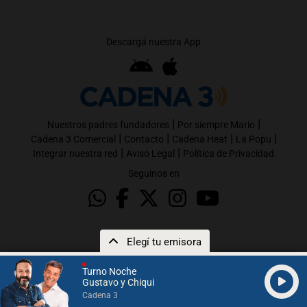
Descargá nuestra App
|
|
Nuestros padres fundadores
Por siempre Mario
|
|
|
|
Cadena 3 Comercial
Contacto
Cadena Heat
La Popu
|
|
Integrar nuestra red
Aviso Legal
Política de Privacidad
Seguinos en
Elegí tu emisora
Turno Noche
Gustavo y Chiqui
Cadena 3