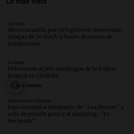
Lo más visto
de apertura
Panorama Federal
Episodios
Sociedad
Audio.
Río Gallegos enfrenta secuelas de
Alerta amarilla por ciclogénesis: tormentas,
lluvias, senadores manifiestan
ráfagas de 70 km/h y fuerte descenso de
oposición a ley de tierras
temperatura
Panorama Federal
Episodios
Audio.
Mendoza celebra la apertura del
Sociedad
centro de esquí Penitentes Park tras
Detuvieron al jefe antidrogas de la Policía
siete años de cierre por falta de nieve
Federal en Córdoba
Panorama Federal
Por
Juan Federico
Episodios
Audio.
Madres en Rosario piden por la
Radioinforme 3 Rosario
Juez autorizó a integrante de "Los Monos" a
ley Joaquín.
salir de prisión para ir al shopping: "Es
Viva la Radio Rosario
frecuente"
Episodios
Audio.
Juan Pedro Colombo, rematador