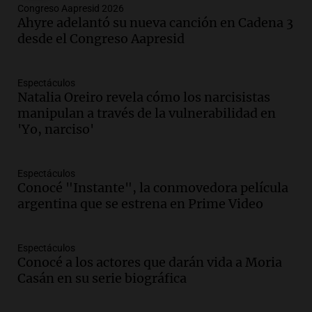
Congreso Aapresid 2026
Audio.
Conductor imputado por
Ahyre adelantó su nueva canción en Cadena 3
accidente fatal en San Luis dejó tres
desde el Congreso Aapresid
jóvenes muertos y un herido grave
Panorama Federal
Episodios
Espectáculos
Natalia Oreiro revela cómo los narcisistas
Audio.
Historiador de la UBA celebró la
manipulan a través de la vulnerabilidad en
marcha atrás en la Ley de Tierras:
'Yo, narciso'
“Frenamos un saqueo de recursos”
Amamos Argentina
Episodios
Espectáculos
Audio.
Ahyre estuvo en el Estudio
Conocé "Instante", la conmovedora película
Federal Sancor Seguros y adelantó su
argentina que se estrena en Prime Video
nuevo tema a Cadena 3 Rosario.
Viva la Radio Rosario
Espectáculos
Episodios
Conocé a los actores que darán vida a Moria
Audio.
Cierre del Paso Internacional
Casán en su serie biográfica
Cristo Redentor por acumulación de
nieve se extiende a 22 días