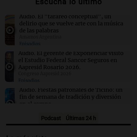
Escuchá lo último
22:03
Tecnología
Descuentos de hasta $400 en entradas para
Audio.
El "tarareo conceptual", un
TechCrunch Disrupt 2026 hasta el viernes
delirio que se vuelve arte con la música
de las palabras
Amamos Argentina
22:00
Viva la Radio Rosario
Episodios
Madres pidieron por la Ley Joaquín en
Rosario: "Nos arrancaron lo más sagrado"
Audio.
El gerente de Exponenciar visitó
el Estudio Federal Sancor Seguros en
Aapresid Rosario 2026.
21:54
Mundo
Congreso Aapresid 2026
Líderes indígenas guatemaltecos liberados
Episodios
tras 15 meses de prisión sin juicio
Audio.
Fiestas patronales de Ticino: un
fin de semana de tradición y diversión
en el campo
Panorama Federal
Episodios
Podcast
Últimas 24 h
Audio.
Preparativos para la feria en La
Bulalle, Córdoba: actividades y horarios