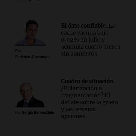
sobre su impacto espiritual
Panorama Federal
Episodios
El dato confiable.
La
Audio.
El ministro de Economía de Santa
carne vacuna bajó
Fe relativiza el impacto del fallo sobre
0,02% en julio y
jubilaciones en la provincia
acumula cuatro meses
Panorama Federal
Por
sin aumentos
Episodios
Federico Albarenque
Cuadro de situación.
¿Polarización o
fragmentación? El
debate sobre la grieta
y las terceras
Por
Sergio Berensztein
opciones