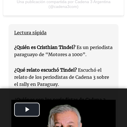
Una publicación compartida por Cadena 3 Argentina
(@cadena3com)
Lectura rápida
¿Quién es Cristhian Tindel?
Es un periodista
paraguayo de “Motores a 1000”.
¿Qué relato escuchó Tindel?
Escuchó el
relato de los periodistas de Cadena 3 sobre
el rally en Paraguay.
¿Quiénes son los periodistas de Cadena 3
mencionados?
Son Marcelo Cammisa y
Play
Fernando Barrionuevo.
Video