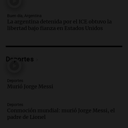
Panorama Federal
Episodios
Buen día, Argentina
Audio.
Análisis de la derrota legislativa
La argentina detenida por el ICE obtuvo la
del oficialismo en el Congreso: El
libertad bajo fianza en Estados Unidos
impacto en la opinión pública
Panorama Federal
Episodios
Audio.
Murió Jorge Messi
Deportes
Una mañana para todos
Episodios
Deportes
Audio.
Mateo, a los 25 años, lucha
Murió Jorge Messi
contra el tiempo: necesita un trasplante
para poder seguir viviend
Deportes
Una mañana para todos
Conmoción mundial: murió Jorge Messi, el
Episodios
padre de Lionel
Audio.
Estiman que la inflación nacional
de julio será menor al 2,9% registrado