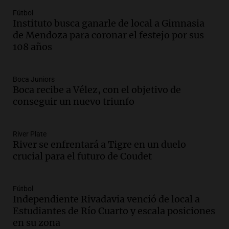
en CABA
Fútbol
Una mañana para todos
Instituto busca ganarle de local a Gimnasia
Episodios
de Mendoza para coronar el festejo por sus
108 años
Audio.
El Senado provincial establece
protocolo contra ciberbullying y
grooming en escuelas de Salta
Boca Juniors
Panorama Federal
Boca recibe a Vélez, con el objetivo de
Episodios
conseguir un nuevo triunfo
Audio.
Desayuno ideal: nutrición
personalizada y diversidad para romper
el ayuno nocturno
River Plate
River se enfrentará a Tigre en un duelo
Panorama Federal
crucial para el futuro de Coudet
Episodios
Audio.
Altas Cumbres: rescataron a una
cabra que llevaba ocho días atrapada en
Fútbol
un precipicio
Independiente Rivadavia venció de local a
Una mañana para todos
Estudiantes de Río Cuarto y escala posiciones
Episodios
en su zona