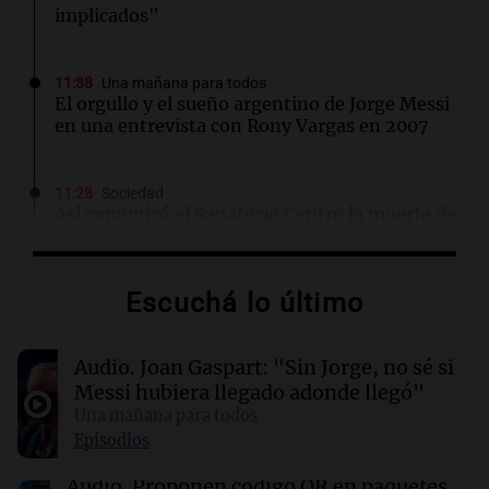
implicados"
11:38
Una mañana para todos
El orgullo y el sueño argentino de Jorge Messi
en una entrevista con Rony Vargas en 2007
11:28
Sociedad
Así comunicó el Sanatorio Centro la muerte de
Jorge Messi
Escuchá lo último
11:16
Sociedad
Rosario Central despidió a Jorge Messi y
acompañó a Lionel y su familia
Audio.
Joan Gaspart: "Sin Jorge, no sé si
Messi hubiera llegado adonde llegó"
11:02
Panorama Federal
Una mañana para todos
Detuvieron al agresor que golpeó brutalmente
Episodios
al anciano de 88 años para robarle en
Concepción
Audio.
Proponen código QR en paquetes