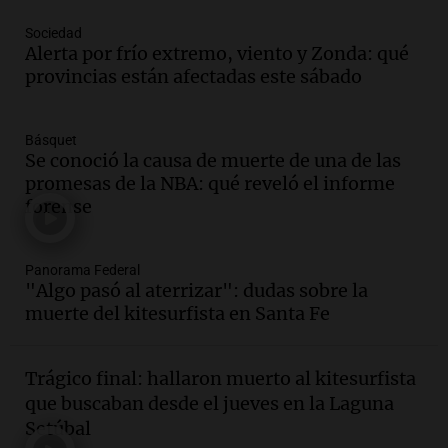
Audio.
El abuelo de Agostina Vega, tras
Sociedad
las nuevas detenciones: "En esa casa
Alerta por frío extremo, viento y Zonda: qué
todos tenían algo que ver"
provincias están afectadas este sábado
Una mañana para todos
Episodios
Básquet
Audio.
Jorge Roni Vargas habla del
Se conoció la causa de muerte de una de las
crecimiento futbolístico de su hijo en el
promesas de la NBA: qué reveló el informe
Barcelona y su futuro
forense
Panorama Federal
Episodios
Audio.
Nutricionista derribó el mito del
Panorama Federal
"Algo pasó al aterrizar": dudas sobre la
desayuno ideal: ¿ qué alimentos
muerte del kitesurfista en Santa Fe
conviene priorizar cada día ?
Una mañana para todos
Episodios
Trágico final: hallaron muerto al kitesurfista
Audio.
Detenidos relacionados con el
que buscaban desde el jueves en la Laguna
caso Barreler se amplían según familia
Setúbal
de la víctima