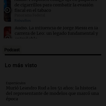
de cigarrillos para combatir la evasión
fiscal en el tabaco
10:59
Deportes Rosario
Panorama Federal
Newell’s despidió a Jorge Messi y puso su
Episodios
bandera a media asta en Bella Vista
Audio.
La influencia de Jorge Messi en la
carrera de Leo: un legado fundamental y
entrañable
Panorama Federal
Episodios
Podcast
Audio.
El orgullo y el sueño argentino de
Jorge Messi en una entrevista con Rony
Lo más visto
Vargas en 2007
Una mañana para todos
Episodios
Espectáculos
Audio.
Iniciativa ciudadana busca
Murió Leandro Rud a los 51 años: la historia
limpiar el río Suquía de residuos sólidos
del representante de modelos que marcó una
con el apoyo municipal
época
Panorama Federal
Episodios