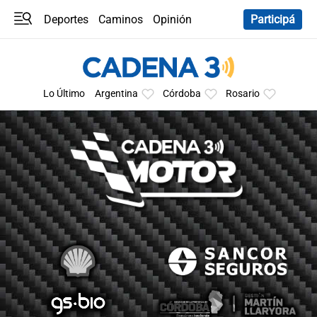
Deportes
Caminos
Opinión
Participá
Programas
Últimas coberturas
Últimas 24 h
En YouTube
Clima
Horóscopo
Lo Último
Argentina
Córdoba
Rosario