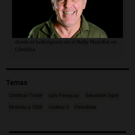
¿Dónde se encontraba el rally mencionado?
En Paraguay, específicamente en Trinidad.
¿Qué recordó Tindel sobre Cammisa?
Recordó los relatos épicos de Cammisa
desde el helicóptero en el Rally Mundial en
Córdoba.
Temas
Cristhian Tindel
rally Paraguay
Sebastien Ogier
Motores a 1000
Cadena 3
Periodista