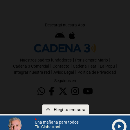
Descargá nuestra App
|
|
Nuestros padres fundadores
Por siempre Mario
|
|
|
|
Cadena 3 Comercial
Contacto
Cadena Heat
La Popu
|
|
Integrar nuestra red
Aviso Legal
Política de Privacidad
Seguinos en
Elegí tu emisora
Una mañana para todos
Titi Ciabattoni