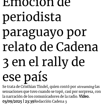
Emoción de
periodista
Notas
s
Notas
paraguayo por
La Sole en
ial
Mundial 2026
Cadena 3
relato de Cadena
3 en el rally de
ese país
Se trata de Cristhian Tindel, quien contó por
streaming
las
sensaciones que tuvo cuando se topó, casi por sorpresa, con
la narración de los comunicadores de la radio.
Video.
03/09/2025 | 23:39
Redacción Cadena 3