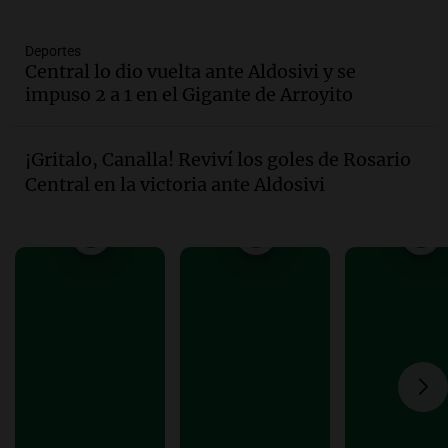
Audio.
Matías, un inmigrante temoroso
ante la detención y deportación en
Estados Unidos
Deportes
Central lo dio vuelta ante Aldosivi y se
Panorama Federal
impuso 2 a 1 en el Gigante de Arroyito
Episodios
Audio.
Chile planteó mejorar la
conectividad fronteriza, aérea y digital
¡Gritalo, Canalla! Reviví los goles de Rosario
con Jujuy
Central en la victoria ante Aldosivi
Panorama Federal
Episodios
Audio.
Del fitness a la longevidad: por
qué crece el consumo de alimentos con
proteínas
Una mañana para todos
Episodios
Audio.
Investigan un asalto millonario a
la cooperativa Talamochita en Villa
María
Panorama Federal