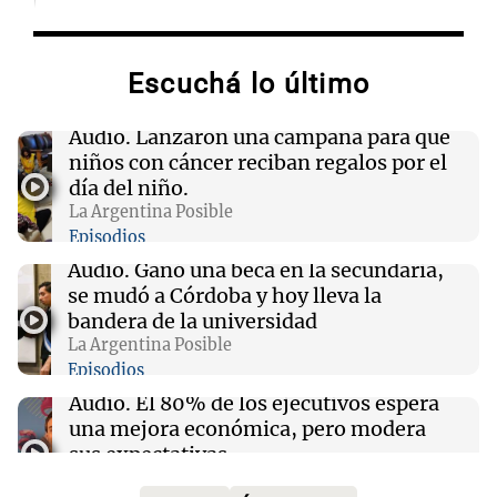
14:23
Mundo
Brasil y BID sellan acuerdo de 1.000 millones
para enfrentar el crimen organizado
Escuchá lo último
14:21
Sociedad
Audio.
Lanzaron una campaña para que
Está contenido el incendio en Villa Yacanto,
niños con cáncer reciban regalos por el
pero sigue con perímetros muy inestables
día del niño.
La Argentina Posible
Episodios
14:19
Fútbol
Conmoción en el fútbol: asesinaron a golpes
Audio.
Ganó una beca en la secundaria,
en un robo a un jugador de la selección de
se mudó a Córdoba y hoy lleva la
Uganda
bandera de la universidad
La Argentina Posible
Episodios
14:19
Mundo
Trump y RWE U.S. Offshore firman acuerdo de
Audio.
El 80% de los ejecutivos espera
$1.200 millones para arrendamientos eólicos
una mejora económica, pero modera
marinos
sus expectativas
Ahora país