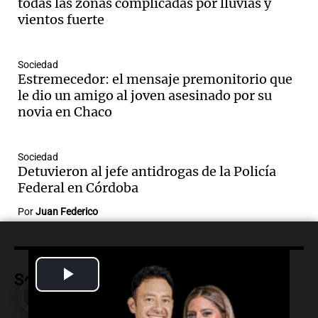
todas las zonas complicadas por lluvias y
Ahora país
vientos fuerte
Episodios
Audio.
Ulpiano Suárez se lanza como
candidato a gobernador de Mendoza
Sociedad
Estremecedor: el mensaje premonitorio que
para 2027
le dio un amigo al joven asesinado por su
Panorama Federal
novia en Chaco
Episodios
Audio.
Críticas a autoridades por cierre
del paso internacional por intenso
Sociedad
temporal de nieve en la alta montaña
Detuvieron al jefe antidrogas de la Policía
Panorama Federal
Federal en Córdoba
Episodios
Por
Juan Federico
Audio.
Consejo Deliberante de San
Miguel de Tucumán solicitará informe
tras explosión mortal en edificio
Panorama Federal
Play
Sociedad
Episodios
Video
Audio.
Consejo Deliberante de San