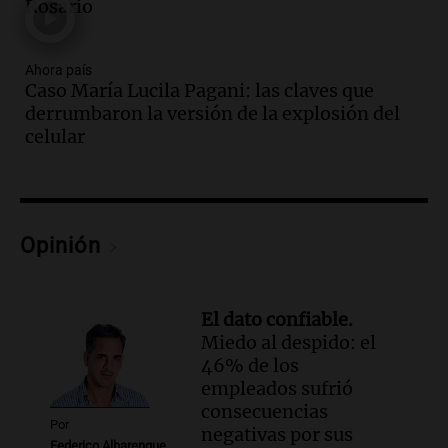
Rosario
Audio.
Fuego en Córdoba: bomberos
combaten un incendio forestal en Villa
Yacanto
Ahora país
Ahora país
Caso María Lucila Pagani: las claves que
Episodios
derrumbaron la versión de la explosión del
Audio.
Gobierno argentino enfrenta
celular
crítica por falta de explicaciones sobre
la ley de tierras
Noticias
Episodios
Opinión
Audio.
El gobierno sufre una derrota y
debe aceptar modificaciones en la ley de
tierras por falta de votos
El dato confiable.
Noticias
Miedo al despido: el
Episodios
46% de los
Audio.
Santa Cruz restituye salarios
empleados sufrió
descontados a docentes por paro en dos
consecuencias
fechas clave de 2023
Por
negativas por sus
Panorama Federal
Federico Albarenque