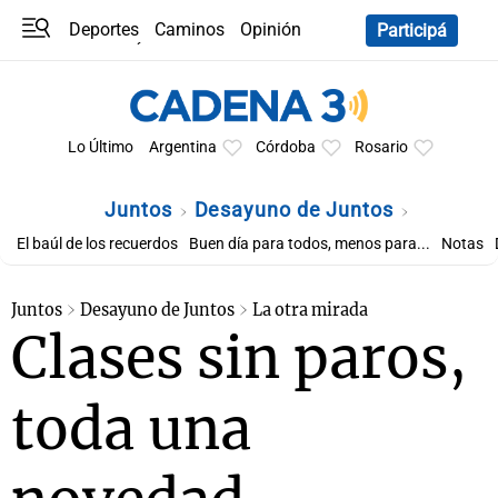
Deportes
Caminos
Opinión
Participá
Programas
Últimas coberturas
Últimas 24 h
En YouTube
Clima
Horóscopo
Lo Último
Argentina
Córdoba
Rosario
Juntos
Desayuno de Juntos
El baúl de los recuerdos
Buen día para todos, menos para...
Notas
Juntos
Desayuno de Juntos
La otra mirada
Clases sin paros,
toda una