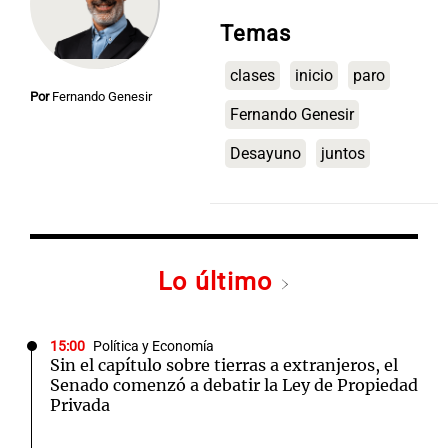
Temas
clases
inicio
paro
Notas
Por
Fernando Genesir
s
Notas
Fernando Genesir
La Sole en
ial
Mundial 2026
Desayuno
Cadena 3
juntos
Lo último
15:00
Política y Economía
Sin el capítulo sobre tierras a extranjeros, el
Senado comenzó a debatir la Ley de Propiedad
Privada