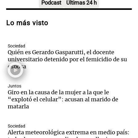
Episodios
Podcast
Últimas 24 h
Audio.
Walter Mazzanti en Cadena 3
Rosario: "Vamos a estar entre los
Lo más visto
primeros ocho"
Deportes Rosario
Episodios
Sociedad
Audio.
Avanza el juicio a Oscar González
Quién es Gerardo Gasparutti, el docente
con nuevas declaraciones de testigos
universitario detenido por el femicidio de su
sobre el accidente
esposa
Panorama Federal
Episodios
Juntos
Audio.
El viento complica el combate
Giro en la causa de la mujer a la que le
del incendio forestal en Villa Yacanto
“explotó el celular”: acusan al marido de
Ahora país
matarla
Episodios
Audio.
Las claves del giro en la causa de
Sociedad
la mujer quemada en la E-53: por qué
Alerta meteorológica extrema en medio país:
detuvieron a su esposo