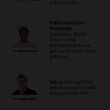
redes sociales
Episodios
Audio.
Detenciones clave en la causa del
fentanilo: la justicia avanza tras
muertes de 90 personas
Política esquina
Noticias
Economía.
Episodios
Argentina-Brasil:
lloran como
Audio.
Alertas meteorológicas en
patriagrandistas lo
Argentina: lluvias, tormentas y ráfagas
que no hicieron como
de viento fuertes en varias provincias
Por
Adrián Simioni
politicos
Noticias
Episodios
3x1=4.
Qué significa
políticamente la visita
del papa León XIV
Por
Sergio Suppo