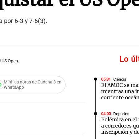
por 6-3 y 7-6(3).
Lo ú
l US Open.
05:31
Ciencia
Mirá las notas de Cadena 3 en
El AMOC se ma
WhatsApp
mientras una 
corriente oceán
04:00
Deportes
Polémica en el
a corredores q
inscripción y d