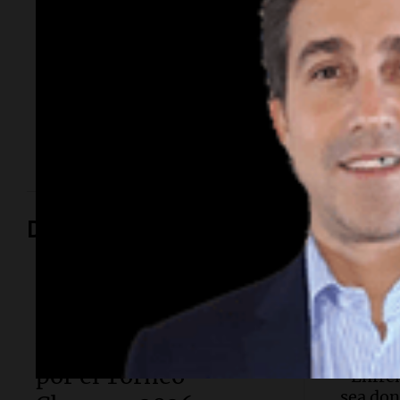
fue su noche con
Moyano
La influencer declaró ante la Fiscalía por el episodio
ocurrido esta semana y aseguró que el hijo del
dirigente no la agredió.
Deportes
Fútbol
Fútbol
Unión venció a Lanús
Nicolás
cordob
y se metió en la pelea
Recolet
por el Torneo
“Enfren
sea don