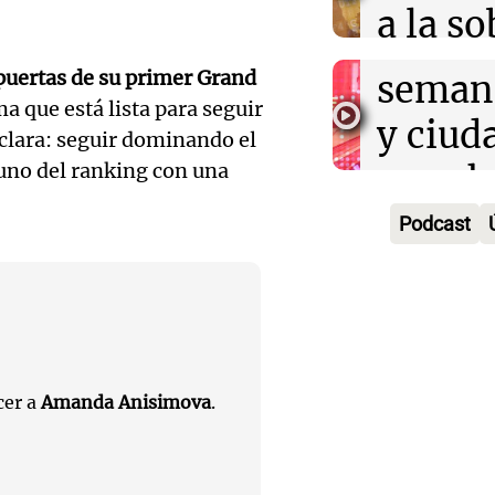
a la s
Episodios
un fin
digital
 puertas de su primer Grand
seman
Audio.
Argent
a que está lista para seguir
y ciud
 clara: seguir dominando el
"Mono
Panorama F
Audio.
march
 uno del ranking con una
Episodios
Kapan
Conde
contra
Podcast
adelan
tres a
de tier
show 
prisió
Panorama F
Audio.
Rosari
Episodios
suspen
Medic
Viva la Radi
hombr
Episodios
cer a
Amanda Anisimova
.
reprod
simula
Audio.
entre 
de rec