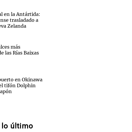
l en la Antártida:
nse trasladado a
eva Zelanda
Notas
tas
Notas
ulces más
Venezuela de
 Groenlandia
Comprometidos
Madur
e las Rías Baixas
opuerto en Okinawa
el tifón Dolphin
 Japón
Sin traje
ra del Rayo
prene,
ca casa en Madrid
uárez
lo último
e en el