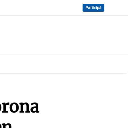
Participá
orona
en