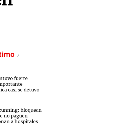
ltimo
ntuvo fuerte
importante
ica casi se detuvo
 running: bloquean
ue no paguen
onan a hospitales