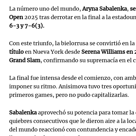
La número uno del mundo,
Aryna Sabalenka
,
se
Open
2025 tras derrotar en la final a la estado
6-3 y 7-6(3).
Notas
Notas
Con este triunfo, la bielorrusa se convirtió en la
título
en Nueva York desde
Serena Williams en 
Editorial
Mundial 2026
La Sol
Grand Slam
, confirmando su supremacía en el c
La final fue intensa desde el comienzo, con am
imponer su ritmo. Anisimova tuvo tres oportuni
primeros games, pero no pudo capitalizarlas.
Sabalenka
aprovechó su potencia para tomar la 
quiebres consecutivos que le dieron aire a la l
del mundo reaccionó con contundencia y encade