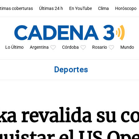
ltimas coberturas
Últimas 24 h
En YouTube
Clima
Horóscopo
Lo Último
Argentina
Córdoba
Rosario
Mundo
Deportes
a revalida su c
quistar el US Op