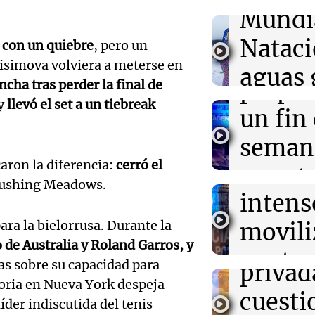
Mundi
03:00
Espectáculos
Audio.
El Rayo Valleca
Nataci
 con un quiebre
, pero un
Icardi y la Chi
Mendo
Madrid
simova volviera a meterse en
aguas 
prepar
cha tras perder la final de
02:04
Tecnología
frente 
 y
llevó el set a un tiebreak
Descuentos de 
Audio.
un fin
entradas para
Moren
Disrupt 2026 
Galleg
seman
Turno Noch
ron la diferencia:
cerró el
enfren
y prot
Episodios
02:03
Tecnología
Audio.
Flushing Meadows.
Vogue World se
intens
ley de 
Francisco: un g
el Sen
entre tecnolog
ara la bielorrusa. Durante la
movili
Panorama F
propi
Episodios
o de Australia y Roland Garros, y
Audio.
contra
as sobre su capacidad para
privad
Mendo
kirch
toria en Nueva York despeja
cuest
íder indiscutida del tenis
prepar
Panorama F