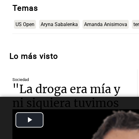
Temas
US Open
Aryna Sabalenka
Amanda Anisimova
te
Lo más visto
Sociedad
"La droga era mía y
ni siquiera tuvimos
sexo": Candela
Play
Arizaga contó cómo
Video