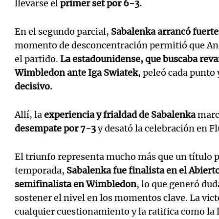
llevarse el
primer set por 6-3.
En el segundo parcial,
Sabalenka arrancó fuerte
momento de desconcentración permitió que Ani
el partido.
La estadounidense, que buscaba revan
Wimbledon ante Iga Swiatek
, peleó cada punto
decisivo.
Allí, la
experiencia y frialdad de Sabalenka
marca
desempate por 7-3
y desató la celebración en 
El triunfo representa mucho más que un título p
temporada,
Sabalenka fue finalista en el Abiert
semifinalista en Wimbledon
, lo que generó dud
sostener el nivel en los momentos clave. La vic
cualquier cuestionamiento y la ratifica como la l