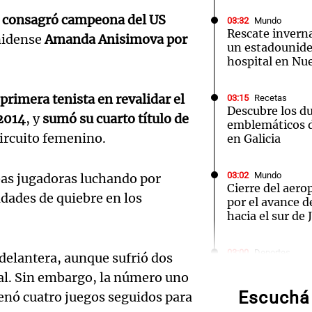
 consagró campeona del US
03:32
Mundo
Rescate inverna
unidense
Amanda Anisimova por
un estadounide
hospital en Nu
Notas
Notas
No
primera tenista en revalidar el
03:15
Recetas
Descubre los d
2014
, y
sumó su cuarto título de
e en Cadena 3
El huracán de Arequito
Cadena 3 en
emblemáticos d
ircuito femenino.
en Galicia
03:02
Mundo
bas jugadoras luchando por
Cierre del aer
dades de quiebre en los
por el avance d
hacia el sur de
Audio.
03:00
Deportes
delantera, aunque sufrió dos
Icardi en la mi
de neo
ocal. Sin embargo, la número uno
Vallecano: bus
con la China S
Escuchá 
nó cuatro juegos seguidos para
compit