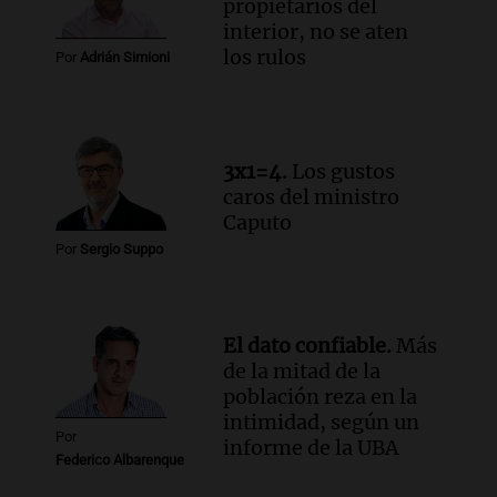
para poder seguir viviend
propietarios del
interior, no se aten
Una mañana para todos
los rulos
Episodios
Por
Adrián Simioni
Audio.
Estiman que la inflación nacional
de julio será menor al 2,9% registrado
en CABA
Una mañana para todos
3x1=4.
Los gustos
Episodios
caros del ministro
Audio.
Altas Cumbres: rescataron a una
Caputo
cabra que llevaba ocho días atrapada en
Por
Sergio Suppo
un precipicio
Una mañana para todos
Episodios
El dato confiable.
Más
Audio.
Chile planteó mejorar la
de la mitad de la
conectividad fronteriza, aérea y digital
población reza en la
con Jujuy
intimidad, según un
Panorama Federal
Por
informe de la UBA
Episodios
Federico Albarenque