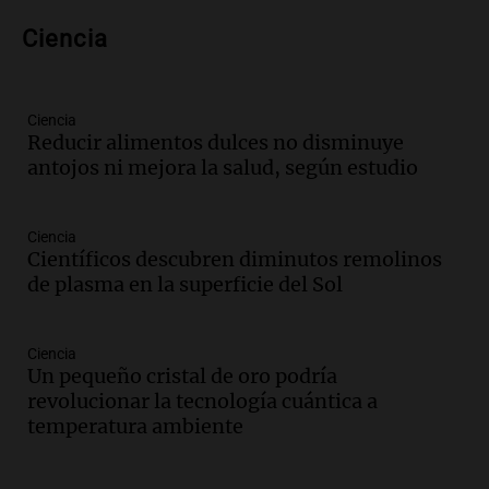
Audio.
Voluntarios limpiaron 9.000
Ciencia
metros del río Suquía y retiraron hasta
800 kilos de basura por jornada
Una mañana para todos
Episodios
Ciencia
Reducir alimentos dulces no disminuye
Audio.
La historia de la servilleta que
antojos ni mejora la salud, según estudio
firmó Jorge Messi para el primer
contrato de Leo con Barcelona
Una mañana para todos
Ciencia
Episodios
Científicos descubren diminutos remolinos
de plasma en la superficie del Sol
Audio.
Joan Gaspart: "Sin Jorge, no sé si
Messi hubiera llegado adonde llegó"
Una mañana para todos
Ciencia
Episodios
Un pequeño cristal de oro podría
revolucionar la tecnología cuántica a
Audio.
El orgullo y el sueño argentino de
temperatura ambiente
Jorge Messi en una entrevista con Rony
Vargas en 2007
Una mañana para todos