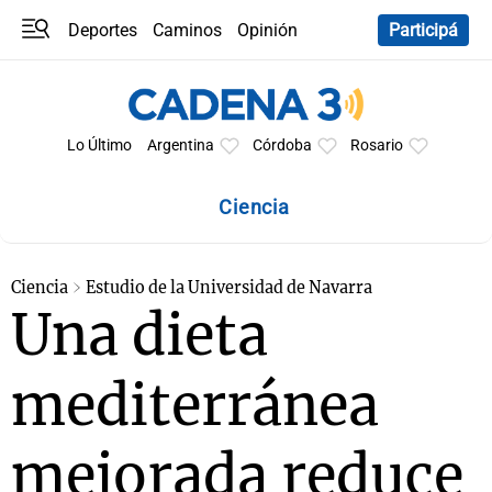
Deportes
Caminos
Opinión
Participá
Programas
Últimas coberturas
Últimas 24 h
En YouTube
Clima
Horóscopo
Lo Último
Argentina
Córdoba
Rosario
Ciencia
Ciencia
Estudio de la Universidad de Navarra
Una dieta
mediterránea
mejorada reduce