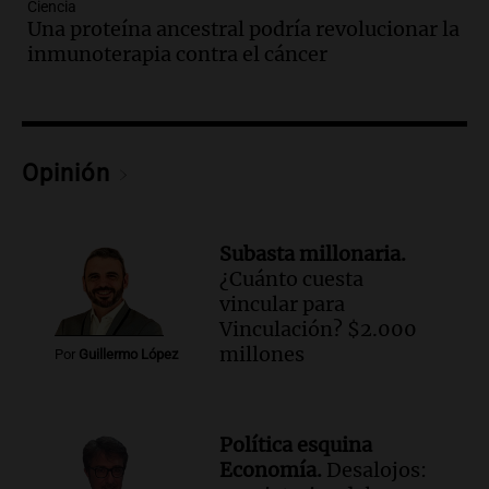
Ciencia
Episodios
Una proteína ancestral podría revolucionar la
Audio.
El abuelo de Agostina Vega, tras
inmunoterapia contra el cáncer
las nuevas detenciones: "En esa casa
todos tenían algo que ver"
Una mañana para todos
Episodios
Opinión
Audio.
Una nutricionista derribó el mito
del desayuno ideal: qué alimentos
conviene priorizar
Subasta millonaria.
Una mañana para todos
¿Cuánto cuesta
Episodios
vincular para
Vinculación? $2.000
Audio.
Murió Jorge Messi
millones
Por
Guillermo López
Una mañana para todos
Episodios
Audio.
Mateo, a los 25 años, lucha
Política esquina
contra el tiempo: necesita un trasplante
Economía.
Desalojos: