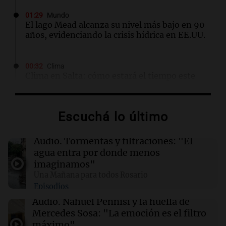
01:29
Mundo
El lago Mead alcanza su nivel más bajo en 90
años, evidenciando la crisis hídrica en EE.UU.
00:32
Clima
Clima en Salta: cómo estará el tiempo este
domingo 9 de agosto
Escuchá lo último
00:26
Clima
Clima en Tucumán: cómo estará el tiempo
este domingo 9 de agosto
Audio.
Tormentas y filtraciones: "El
agua entra por donde menos
imaginamos"
00:21
Clima
Una Mañana para todos Rosario
Clima en Mendoza: cómo estará el tiempo
Episodios
este domingo 9 de agosto
Audio.
Nahuel Pennisi y la huella de
Mercedes Sosa: "La emoción es el filtro
00:16
Clima
máximo".