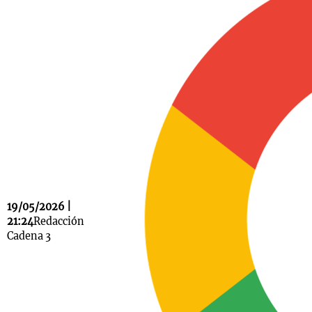
Notas
s
Notas
La Sole en
ial
Mundial 2026
Cadena 3
19/05/2026 |
21:24
Redacción
Cadena 3