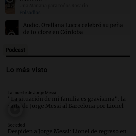
Clima en Santa Fe: cómo estará el tiempo este
Una Mañana para todos Rosario
domingo 9 de agosto
Episodios
Audio.
Orellana Lucca celebró su peña
de folclore en Córdoba
Tarde y Media
Episodios
Podcast
Audio.
Trágico accidente en Mendoza:
un muerto y varios heridos tras caída de
Lo más visto
vehículos desde un puente
Panorama Federal
Episodios
La muerte de Jorge Messi
Audio.
Tragedia en Mendoza: un muerto
"La situación de mi familia es gravísima": la
y cinco heridos tras caer dos autos desde
carta de Jorge Messi al Barcelona por Lionel
un puente
Una mañana para todos
Episodios
Sociedad
Audio.
Messi llegará esta noche a
Despiden a Jorge Messi: Lionel de regreso en