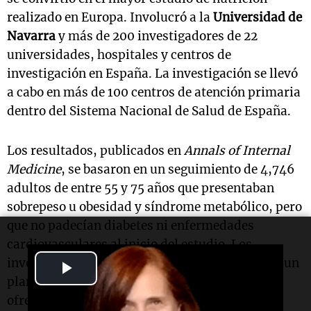
realizado en Europa. Involucró a la
Universidad de
Navarra
y más de 200 investigadores de 22
universidades, hospitales y centros de
investigación en España. La investigación se llevó
a cabo en más de 100 centros de atención primaria
dentro del Sistema Nacional de Salud de España.
Los resultados, publicados en
Annals of Internal
Medicine
, se basaron en un seguimiento de 4,746
adultos de entre 55 y 75 años que presentaban
sobrepeso u obesidad y síndrome metabólico, pero
que no padecían diabetes ni enfermedades
cardiovasculares al inicio del estudio. Los
investigadores observaron durante seis años si un
Play
plan de vida mediterráneo más intensivo podía
Video
ofrecer una protección más fuerte contra la