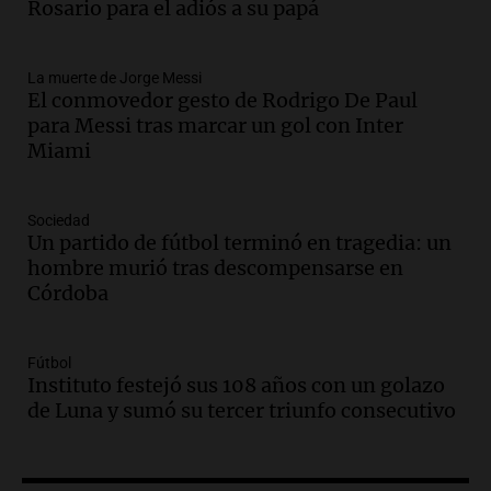
Rosario para acompañar a su familia
Rosario para el adiós a su papá
tras la muerte de su papá
Una mañana para todos
La muerte de Jorge Messi
Episodios
El conmovedor gesto de Rodrigo De Paul
Audio.
Ley de Propiedad Privada: el revés
para Messi tras marcar un gol con Inter
en el Congreso expuso una debilidad
Miami
comunicacional del Gobierno
Una mañana para todos
Episodios
Sociedad
Un partido de fútbol terminó en tragedia: un
Audio.
Casabindo se prepara para una
hombre murió tras descompensarse en
celebración única: 30.000 turistas y el
Córdoba
tradicional Toreo de la Vincha
Una mañana para todos
Episodios
Fútbol
Audio.
Borges, abogada de Pourrain:
Instituto festejó sus 108 años con un golazo
"Tres hombres se lo llevaron para
de Luna y sumó su tercer triunfo consecutivo
hacerle preguntas y nunca regresó"
Una mañana para todos
Episodios