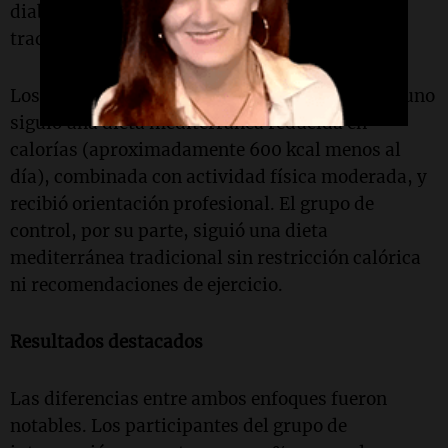
diabetes tipo 2 que la dieta mediterránea
tradicional.
Los participantes se dividieron en dos grupos: uno
siguió una dieta mediterránea reducida en
calorías (aproximadamente 600 kcal menos al
día), combinada con actividad física moderada, y
recibió orientación profesional. El grupo de
control, por su parte, siguió una dieta
mediterránea tradicional sin restricción calórica
ni recomendaciones de ejercicio.
Resultados destacados
Las diferencias entre ambos enfoques fueron
notables. Los participantes del grupo de