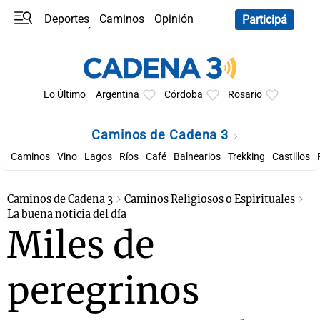
Deportes
Caminos
Opinión
Participá
Programas
Últimas coberturas
Últimas 24 h
En YouTube
Clima
Horóscopo
Lo Último
Argentina
Córdoba
Rosario
Caminos de Cadena 3
Caminos
Vino
Lagos
Ríos
Café
Balnearios
Trekking
Castillos
Caminos de Cadena 3
Caminos Religiosos o Espirituales
La buena noticia del día
Miles de
peregrinos