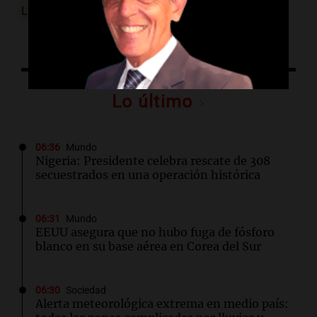
La buena noticia del día
Lo último
06:36
Mundo
Nigeria: Presidente celebra rescate de 308
secuestrados en una operación histórica
06:31
Mundo
EEUU asegura que no hubo fuga de fósforo
blanco en su base aérea en Corea del Sur
06:30
Sociedad
Alerta meteorológica extrema en medio país: