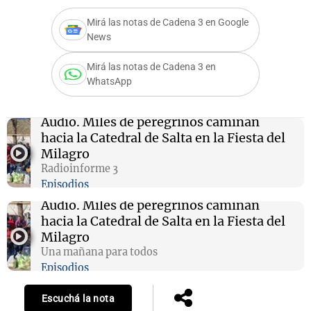
Mirá las notas de Cadena 3 en Google
News
Notas
Mirá las notas de Cadena 3 en
s
Notas
WhatsApp
La Sole en
ial
Mundial 2026
Cadena 3
Audio.
Miles de peregrinos caminan
hacia la Catedral de Salta en la Fiesta del
Milagro
Radioinforme 3
Episodios
Audio.
Miles de peregrinos caminan
hacia la Catedral de Salta en la Fiesta del
Milagro
Una mañana para todos
Episodios
Escuchá la nota