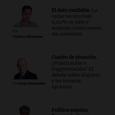
Audio.
El ministro de Economía de Santa
El dato confiable.
La
Fe relativiza el impacto del fallo sobre
carne vacuna bajó
jubilaciones en la provincia
0,02% en julio y
Panorama Federal
acumula cuatro meses
Episodios
Por
sin aumentos
Federico Albarenque
Cuadro de situación.
¿Polarización o
fragmentación? El
debate sobre la grieta
y las terceras
Por
Sergio Berensztein
opciones
Política esquina