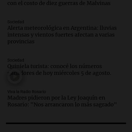
jóvenes muertos y un herido grave
con el costo de diez guerras de Malvinas
Panorama Federal
Episodios
Sociedad
Audio.
Historiador de la UBA celebró la
Alerta meteorológica en Argentina: lluvias
marcha atrás en la Ley de Tierras:
intensas y vientos fuertes afectan a varias
“Frenamos un saqueo de recursos”
provincias
Amamos Argentina
Episodios
Audio.
Ahyre estuvo en el Estudio
Sociedad
Federal Sancor Seguros y adelantó su
Quiniela turista: conocé los números
nuevo tema a Cadena 3 Rosario.
ganadores de hoy miércoles 5 de agosto.
Viva la Radio Rosario
Episodios
Viva la Radio Rosario
Audio.
Cierre del Paso Internacional
Madres pidieron por la Ley Joaquín en
Cristo Redentor por acumulación de
Rosario: "Nos arrancaron lo más sagrado"
nieve se extiende a 22 días
Panorama Federal
Episodios
Audio.
Estudiantes de Italia realizan