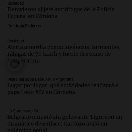
Sociedad
Audio.
Río Gallegos enfrenta secuelas de
Detuvieron al jefe antidrogas de la Policía
lluvias, senadores manifiestan
Federal en Córdoba
oposición a ley de tierras
Panorama Federal
Por
Juan Federico
Episodios
Audio.
Mendoza celebra la apertura del
Sociedad
Alerta amarilla por ciclogénesis: tormentas,
centro de esquí Penitentes Park tras
ráfagas de 70 km/h y fuerte descenso de
siete años de cierre por falta de nieve
temperatura
Panorama Federal
Episodios
Audio.
Madres en Rosario piden por la
Visita del papa León XIV a Argentina
Lugar por lugar: qué actividades realizará el
ley Joaquín.
papa León XIV en Córdoba
Viva la Radio Rosario
Episodios
Audio.
Juan Pedro Colombo, rematador
La Cadena del Gol
Belgrano empató sin goles ante Tigre con un
de hacienda: “Las tecnologías no
dramático desenlace: Cardozo atajó un
reemplazan el contacto con la gente”
polémico penal
La Argentina, hoy