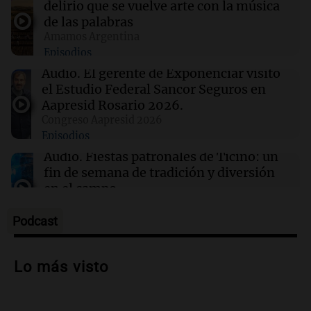
delirio que se vuelve arte con la música
de las palabras
Amamos Argentina
06:04
Mundo
Episodios
Acuerdo entre Irán y Omán, bajas israelíes en
Líbano y otros eventos en Oriente Medio
Audio.
El gerente de Exponenciar visitó
el Estudio Federal Sancor Seguros en
Aapresid Rosario 2026.
06:03
Tecnología
Congreso Aapresid 2026
El DOJ de Trump supervisará los patrocinios
Episodios
de visas de OpenAI para empleados
extranjeros
Audio.
Fiestas patronales de Ticino: un
fin de semana de tradición y diversión
en el campo
Panorama Federal
Episodios
Podcast
Audio.
Preparativos para la feria en La
Bulalle, Córdoba: actividades y horarios
Lo más visto
de apertura
Panorama Federal
Episodios