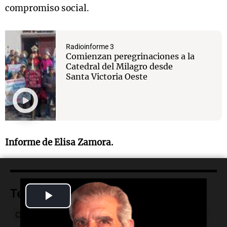
compromiso social.
Radioinforme 3
Comienzan peregrinaciones a la
Catedral del Milagro desde
Santa Victoria Oeste
Informe de Elisa Zamora.
Play
Temas
Video
Catedral del Milagro
Salta
Peregrinación
Fieles