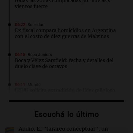
todas las zonas complicadas por lluvias y
vientos fuerte
06:22
Sociedad
Ex fiscal compara homicidios en Argentina
con el costo de diez guerras de Malvinas
06:15
Boca Juniors
Boca y Vélez Sarsfield: fecha y detalles del
duelo clave de octavos
06:11
Mundo
EEUU solicita extradición de líder religioso
filipino por graves cargos de abuso y fraude
Escuchá lo último
06:04
Mundo
Protestas de trabajadores sanitarios en el
epicentro del brote de ébola en Congo por
Audio.
El "tarareo conceptual", un
salarios impagos