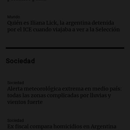
Episodios
Audio.
Un trabajador herido tras caer a
Mundo
Quién es Iliana Lick, la argentina detenida
un pozo de 17 metros en Nueva Córdoba
por el ICE cuando viajaba a ver a la Selección
Panorama Federal
Episodios
Audio.
Lanzamiento del Tigo 7 CSH: el
nuevo híbrido enchufable de Chery llega
Sociedad
al mercado argentino
Panorama Federal
Episodios
Sociedad
Audio.
Perito Moreno recibe la Copa
Alerta meteorológica extrema en medio país:
Mundial de Natación de Invierno con
todas las zonas complicadas por lluvias y
récords y atletas de 20 países
vientos fuerte
Amamos Argentina
Episodios
Audio.
Conductor imputado por
Sociedad
accidente fatal en San Luis dejó tres
Ex fiscal compara homicidios en Argentina