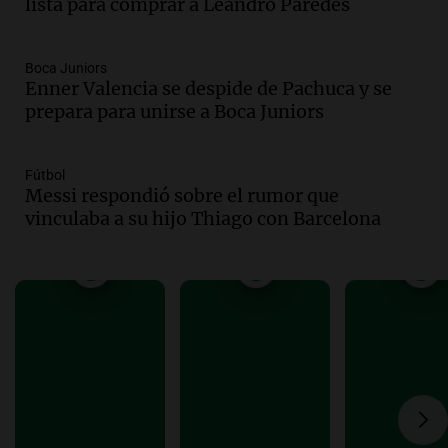
lista para comprar a Leandro Paredes
Santa Fe.
Noticias Rosario
Episodios
Boca Juniors
Audio.
José Roccuzzo, cortes de carne y
Enner Valencia se despide de Pachuca y se
compras de Antonella: bromas en
prepara para unirse a Boca Juniors
Rosario.
Ahora país
Episodios
Fútbol
Messi respondió sobre el rumor que
Audio.
José Roccuzzo, cortes de carne y
vinculaba a su hijo Thiago con Barcelona
compras de Antonella: bromas en
Rosario.
Viva la Radio Rosario
Episodios
Audio.
Luciano Cáceres llega a Córdoba a
presentar “Paraíso”, una obra que
cuestiona certezas masculinas
Amamos Argentina
Episodios