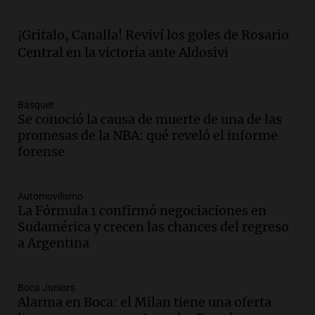
Episodios
Audio.
La justicia reconoce al COVID
¡Gritalo, Canalla! Reviví los goles de Rosario
como enfermedad laboral tras la muerte
Central en la victoria ante Aldosivi
de un docente
Panorama Federal
Episodios
Básquet
Audio.
Aumento de tarifas de luz en San
Se conoció la causa de muerte de una de las
Luis a partir de agosto por nueva
promesas de la NBA: qué reveló el informe
regulación de la energía
forense
Panorama Federal
Episodios
Automovilismo
Audio.
Gabriela Irrazábal: “Un 35,5% de
La Fórmula 1 confirmó negociaciones en
la población del país fue a templos a
Sudamérica y crecen las chances del regreso
buscar ayuda el último año”
a Argentina
La Argentina, hoy
Episodios
Audio.
"Algo pasó al aterrizar": dudas
Boca Juniors
Alarma en Boca: el Milan tiene una oferta
sobre la muerte del kitesurfista en