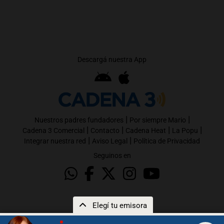
Descargá nuestra App
|
|
Nuestros padres fundadores
Por siempre Mario
|
|
|
|
Cadena 3 Comercial
Contacto
Cadena Heat
La Popu
|
|
Integrar nuestra red
Aviso Legal
Política de Privacidad
Seguinos en
Elegí tu emisora