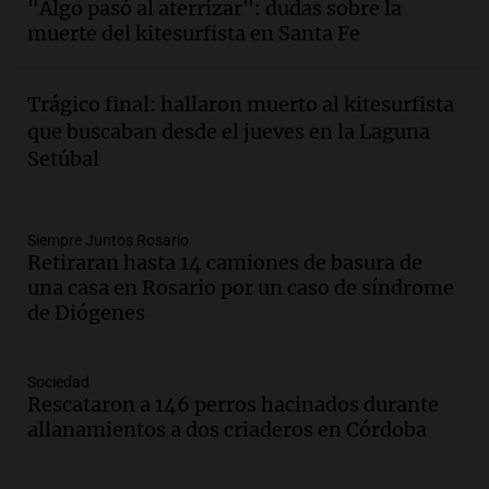
"Algo pasó al aterrizar": dudas sobre la
estudiante con 48 municipios
muerte del kitesurfista en Santa Fe
involucrados
Panorama Federal
Episodios
Trágico final: hallaron muerto al kitesurfista
Audio.
1° gol de Rosario Central a
que buscaban desde el jueves en la Laguna
Aldosivi (Zalazar en contra) - relato
Setúbal
Gato Greco
Deportes Rosario
Episodios
Audio.
Recomendaciones de vino
Siempre Juntos Rosario
Retiraran hasta 14 camiones de basura de
bonarda para disfrutar el fin de semana
una casa en Rosario por un caso de síndrome
en Mendoza
de Diógenes
Panorama Federal
Episodios
Audio.
Mañana inicia la gran exposición
Sociedad
en la Sociedad Rural de Bulaya con
Rescataron a 146 perros hacinados durante
actividades para toda la familia
allanamientos a dos criaderos en Córdoba
Panorama Federal
Episodios