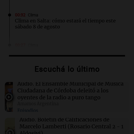
00:32
Clima
Clima en Salta: cómo estará el tiempo este
sábado 8 de agosto
00:27
Clima
Clima en Tucumán: cómo estará el tiempo
este sábado 8 de agosto
Escuchá lo último
00:21
Clima
Clima en Mendoza: cómo estará el tiempo
Audio.
El Ensamble Municipal de Música
este sábado 8 de agosto
Ciudadana de Córdoba deleitó a los
oyentes de la radio a puro tango
Amamos Argentina
00:16
Clima
Episodios
Clima en Santa Fe: cómo estará el tiempo este
sábado 8 de agosto
Audio.
Boletín de Calificaciones de
Marcelo Lamberti (Rosario Central 2 - 1
Aldosivi)