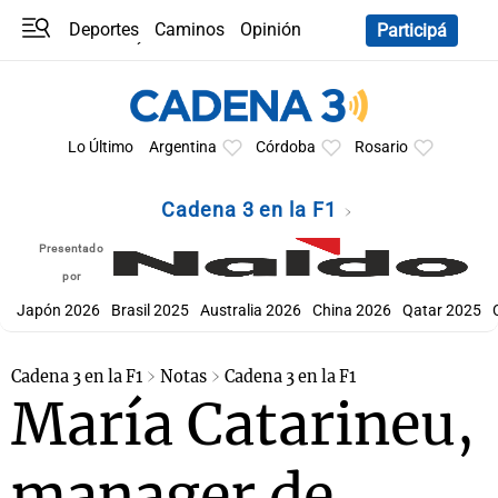
Deportes
Caminos
Opinión
Participá
Programas
Últimas coberturas
Últimas 24 h
En YouTube
Clima
Horóscopo
Lo Último
Argentina
Córdoba
Rosario
Cadena 3 en la F1
Presentado
por
Japón 2026
Brasil 2025
Australia 2026
China 2026
Qatar 2025
Cadena 3 en la F1
Notas
Cadena 3 en la F1
María Catarineu,
manager de