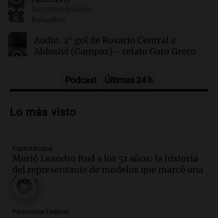
00:11
Clima
Deportes Rosario
Clima en Rosario: cómo estará el tiempo este
Episodios
sábado 8 de agosto
Audio.
2° gol de Rosario Central a
Aldosivi (Campaz) - relato Gato Greco
Deportes Rosario
Episodios
Podcast
Últimas 24 h
Audio.
Nuevo desarrollo urbano y casa
del estudiante impulsan el crecimiento
Lo más visto
en Villa María
Panorama Federal
Episodios
Espectáculos
Audio.
La gran exposición de la rural de
Murió Leandro Rud a los 51 años: la historia
la Bulaya abrirá sus puertas mañana con
del representante de modelos que marcó una
diversas actividades y sorpresas
época
Panorama Federal
Episodios
Audio.
Villa María presenta nuevos
Panorama Federal
edificios y proyecta una casa del