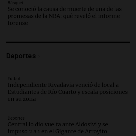
Básquet
Audio.
Villa María presenta nuevos
Se conoció la causa de muerte de una de las
edificios y una casa del estudiante para
promesas de la NBA: qué reveló el informe
jóvenes de la región
forense
Panorama Federal
Episodios
Audio.
Preparativos finales para la gran
exposición en la sociedad rural de
Bulaya este sábado
Deportes
Panorama Federal
Episodios
Audio.
Denuncias por represión en el
Fútbol
Congreso y evacuación por derrame de
Independiente Rivadavia venció de local a
oxígeno en Montecastro
Estudiantes de Río Cuarto y escala posiciones
Panorama Federal
en su zona
Episodios
Audio.
Río Gallegos reporta frío extremo
Deportes
y llega avión para escuelas de la décima
Central lo dio vuelta ante Aldosivi y se
brigada aérea
impuso 2 a 1 en el Gigante de Arroyito
Panorama Federal