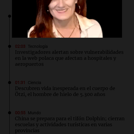
02:03
Tecnología
Wacom presenta el MovinkPad 11: una tablet
accesible para artistas digitales
02:03
Tecnología
Investigadores alertan sobre vulnerabilidades
en la web polaca que afectan a hospitales y
aeropuertos
01:31
Ciencia
Descubren vida inesperada en el cuerpo de
Ötzi, el hombre de hielo de 5.300 años
00:55
Mundo
China se prepara para el tifón Dolphin; cierran
escuelas y actividades turísticas en varias
provincias