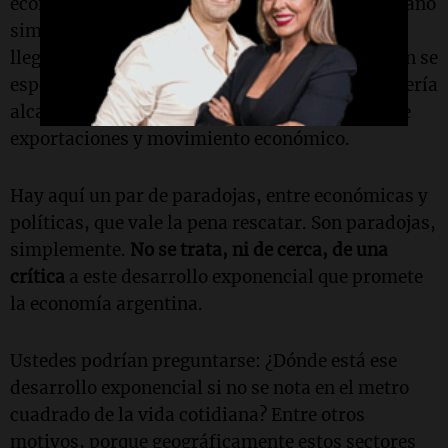
economía del petróleo y del gas alcance un tamaño
similar al del sector agropecuario. Todavía no
llega a ese número, pero se aproxima. Y también se
espera que, dentro de cinco o siete años, la minería
alcance una dimensión parecida en términos de
exportaciones y movimiento económico.
Hay aquí un par de paradojas, entre económicas y
políticas, que vale la pena rescatar. Son paradojas,
simplemente.
No se trata, ni de cerca, de una
crítica
a este desarrollo exponencial que promete
la economía argentina.
Ustedes podrían preguntarse: ¿Dónde está ese
desarrollo exponencial si no se nota en el metro
cuadrado de la vida cotidiana? Entre otros
motivos, porque geográficamente estos sectores