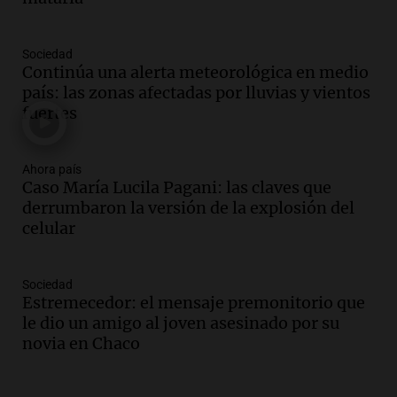
Episodios
Audio.
El kirchnerismo no logra apoyo
Sociedad
para modificar proyecto de propiedad
Continúa una alerta meteorológica en medio
privada en el Senado Nacional
país: las zonas afectadas por lluvias y vientos
Panorama Federal
fuertes
Episodios
Audio.
Estados Unidos advierte sobre
contrato entre cooperativa argentina y
Ahora país
Caso María Lucila Pagani: las claves que
Huawei en Neuquén
derrumbaron la versión de la explosión del
Panorama Federal
celular
Episodios
Audio.
El vicegobernador de Salta resalta
la presencia de 70.000 bolivianos en la
Sociedad
provincia y su integración
Estremecedor: el mensaje premonitorio que
Panorama Federal
le dio un amigo al joven asesinado por su
Episodios
novia en Chaco
Audio.
La amiga del Papa León XIV
recordó su paso por Perú: "Nos decía