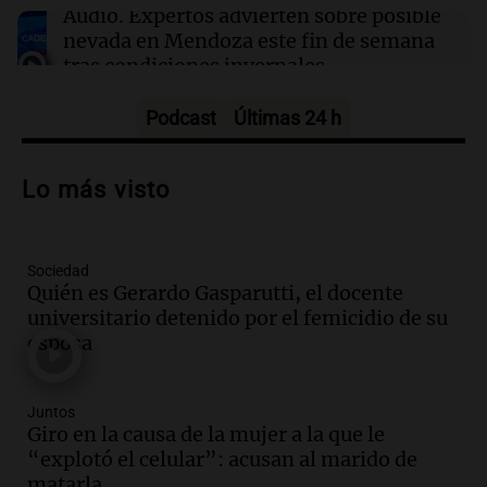
“Pescado”, prófugo ligado a la banda de
Audio.
Expertos advierten sobre posible
“Lichi” Romero
nevada en Mendoza este fin de semana
tras condiciones invernales
Panorama Federal
Episodios
Podcast
Últimas 24 h
Audio.
Padres presentes, pero
distraídos: ¿Qué pasa con un niño
Lo más visto
cuando el padre mira mucho el teléfono?
Educar entre todos
Episodios
Sociedad
Audio.
Presentan el innovador Parque
Quién es Gerardo Gasparutti, el docente
Tecnológico en Villa María con dos
universitario detenido por el femicidio de su
edificios icónicos
esposa
Panorama Federal
Episodios
Audio.
Polémica en el fútbol argentino:
Juntos
árbitros bajo la lupa tras fallos
Giro en la causa de la mujer a la que le
controvertidos
“explotó el celular”: acusan al marido de
Panorama Federal
matarla