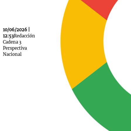
Notas
10/06/2026 |
s
Notas
12:53
Redacción
La Sole en
Cadena 3
ial
Mundial 2026
Cadena 3
Perspectiva
Nacional