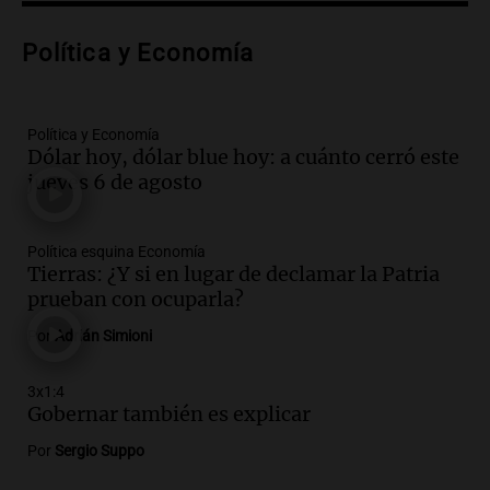
siempre: ''Difundan el milagro''"
Viva la Radio
Política y Economía
Episodios
Audio.
Santa Fe, segunda provincia con
más femicidios del país, según informe
de Casa del Encuentro
Política y Economía
Dólar hoy, dólar blue hoy: a cuánto cerró este
Panorama Federal
jueves 6 de agosto
Episodios
Audio.
Santa Fe reactivará 1.500
viviendas paralizadas tras el cierre de
Política esquina Economía
Procrear en la provincia
Tierras: ¿Y si en lugar de declamar la Patria
Panorama Federal
prueban con ocuparla?
Episodios
Por
Adrián Simioni
Audio.
Debate en el Senado por la ley de
propiedad privada genera preocupación
3x1:4
y críticas entre senadores
Gobernar también es explicar
Panorama Federal
Episodios
Por
Sergio Suppo
Audio.
La comunidad boliviana en Salta: