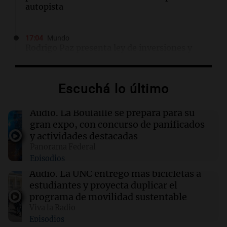
autopista
17:04
Mundo
Rodrigo Paz presenta ley de inversiones y
llama a un acuerdo nacional para superar la
crisis en Bolivia
Escuchá lo último
17:00
Educar entre todos
Padres presentes, pero distraídos: ¿Qué pasa
Audio.
La Boulaille se prepara para su
con un niño cuando el padre mira mucho el
gran expo, con concurso de panificados
teléfono?
y actividades destacadas
Panorama Federal
Episodios
16:58
Mundo
Comienza ensayo de vacunas para prevenir el
Audio.
La UNC entregó más bicicletas a
cáncer de colon antes de su desarrollo
estudiantes y proyecta duplicar el
programa de movilidad sustentable
Viva la Radio
16:54
Sociedad
Episodios
El sistema Lince permitió detener a