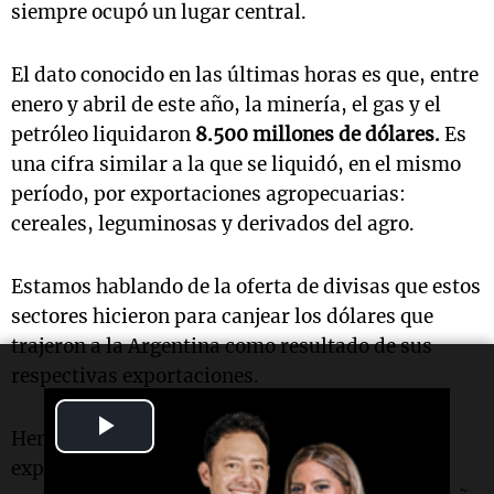
siempre ocupó un lugar central.
El dato conocido en las últimas horas es que, entre
enero y abril de este año, la minería, el gas y el
petróleo liquidaron
8.500 millones de dólares.
Es
una cifra similar a la que se liquidó, en el mismo
período, por exportaciones agropecuarias:
cereales, leguminosas y derivados del agro.
Estamos hablando de la oferta de divisas que estos
sectores hicieron para canjear los dólares que
trajeron a la Argentina como resultado de sus
respectivas exportaciones.
Play
Hemos dicho más de una vez que existe la
expectativa de que, en tres o cuatro años, la
Video