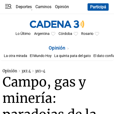
Deportes
Caminos
Opinión
Participá
Programas
Últimas coberturas
Últimas 24 h
En YouTube
Clima
Horóscopo
Lo Último
Argentina
Córdoba
Rosario
Opinión
La otra mirada
El Mundo Hoy
La quinta pata del gato
El dato confi
Opinión
3x1:4
3x1=4
Campo, gas y
minería: