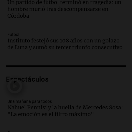
Un partido de fútbol terminó en tragedia: un
Audio.
Casabindo se prepara para una
hombre murió tras descompensarse en
celebración única: 30.000 turistas y el
Córdoba
tradicional Toreo de la Vincha
Una mañana para todos
Episodios
Fútbol
Audio.
Borges, abogada de Pourrain:
Instituto festejó sus 108 años con un golazo
"Tres hombres se lo llevaron para
de Luna y sumó su tercer triunfo consecutivo
hacerle preguntas y nunca regresó"
Una mañana para todos
Episodios
Audio.
Voluntarios limpiaron 9.000
Espectáculos
metros del río Suquía y retiraron hasta
800 kilos de basura por jornada
Una mañana para todos
Episodios
Una mañana para todos
Nahuel Pennisi y la huella de Mercedes Sosa:
Audio.
La historia de la servilleta que
"La emoción es el filtro máximo"
firmó Jorge Messi para el primer
contrato de Leo con Barcelona
Una mañana para todos