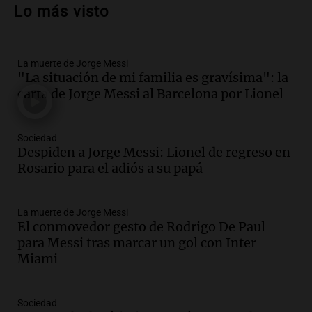
un muerto y varios heridos tras caída de
Lo más visto
vehículos desde un puente
Panorama Federal
Episodios
La muerte de Jorge Messi
Audio.
Tragedia en Mendoza: un muerto
"La situación de mi familia es gravísima": la
y cinco heridos tras caer dos autos desde
carta de Jorge Messi al Barcelona por Lionel
un puente
Una mañana para todos
Episodios
Sociedad
Audio.
Messi llegará esta noche a
Despiden a Jorge Messi: Lionel de regreso en
Rosario para acompañar a su familia
Rosario para el adiós a su papá
tras la muerte de su papá
Una mañana para todos
La muerte de Jorge Messi
Episodios
El conmovedor gesto de Rodrigo De Paul
Audio.
Ley de Propiedad Privada: el revés
para Messi tras marcar un gol con Inter
en el Congreso expuso una debilidad
Miami
comunicacional del Gobierno
Una mañana para todos
Episodios
Sociedad