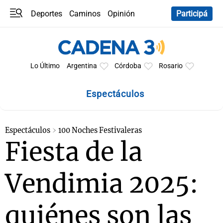
Deportes
Caminos
Opinión
Participá
Programas
Últimas coberturas
Últimas 24 h
En YouTube
Clima
Horóscopo
Lo Último
Argentina
Córdoba
Rosario
Espectáculos
Espectáculos
100 Noches Festivaleras
Fiesta de la
Vendimia 2025:
quiénes son las