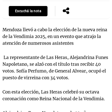
Escuchá la nota
Notas
s
Notas
Mendoza llevó a cabo la elección de la nueva reina
La Sole en
de la Vendimia 2025, en un evento que atrajo la
ial
Mundial 2026
Cadena 3
atención de numerosos asistentes
La representante de Las Heras, Alejandrina Funes
Napoletano, se alzó con el título tras recibir 40
votos. Sofía Perfumo, de General Alvear, ocupó el
puesto de virreina con 34 votos.
Con esta elección, Las Heras celebró su octava
coronación como Reina Nacional de la Vendimia.