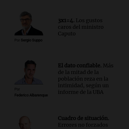
cabra que llevaba ocho días atrapada en
un precipicio
Una mañana para todos
3x1=4.
Los gustos
Episodios
caros del ministro
Audio.
Chile planteó mejorar la
Caputo
conectividad fronteriza, aérea y digital
Por
Sergio Suppo
con Jujuy
Panorama Federal
Episodios
El dato confiable.
Más
de la mitad de la
población reza en la
intimidad, según un
Por
informe de la UBA
Federico Albarenque
Cuadro de situación.
Errores no forzados