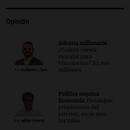
Una mañana para todos
Episodios
Opinión
Audio.
Murió Jorge Messi
Una mañana para todos
Episodios
Subasta millonaria.
¿Cuánto cuesta
Audio.
Mateo, a los 25 años, lucha
vincular para
contra el tiempo: necesita un trasplante
Vinculación? $2.000
para poder seguir viviend
millones
Por
Guillermo López
Una mañana para todos
Episodios
Audio.
Estiman que la inflación nacional
Política esquina
de julio será menor al 2,9% registrado
Economía.
Desalojos:
en CABA
propietarios del
Una mañana para todos
interior, no se aten
Episodios
los rulos
Por
Adrián Simioni
Audio.
Altas Cumbres: rescataron a una