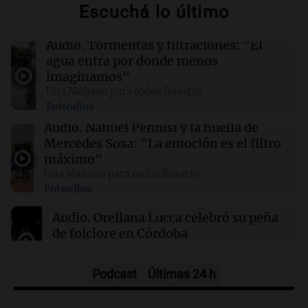
Escuchá lo último
Clima en CABA: cómo estará el tiempo este
domingo 9 de agosto
Audio.
Tormentas y filtraciones: "El
agua entra por donde menos
00:00
Clima
imaginamos"
Clima en Córdoba: cómo estará el tiempo este
Una Mañana para todos Rosario
domingo 9 de agosto
Episodios
Audio.
Nahuel Pennisi y la huella de
23:56
Sociedad
Mercedes Sosa: "La emoción es el filtro
Salteño demanda a AstraZeneca y al Estado
máximo".
por $191 millones por efectos de la vacuna
Una Mañana para todos Rosario
Covid-19
Episodios
Audio.
Orellana Lucca celebró su peña
de folclore en Córdoba
Tarde y Media
Episodios
Podcast
Últimas 24 h
Audio.
Trágico accidente en Mendoza: