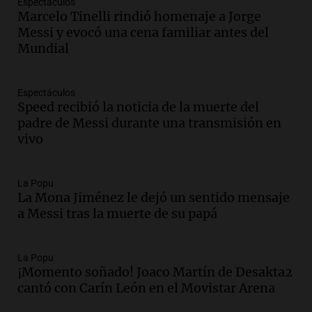
Espectáculos
Episodios
Marcelo Tinelli rindió homenaje a Jorge
Messi y evocó una cena familiar antes del
Audio.
Joan Gaspart: "Sin Jorge, no sé si
Mundial
Messi hubiera llegado adonde llegó"
Una mañana para todos
Episodios
Espectáculos
Speed recibió la noticia de la muerte del
Audio.
El orgullo y el sueño argentino de
padre de Messi durante una transmisión en
Jorge Messi en una entrevista con Rony
vivo
Vargas en 2007
Una mañana para todos
Episodios
La Popu
Audio.
El abuelo de Agostina Vega, tras
La Mona Jiménez le dejó un sentido mensaje
las nuevas detenciones: "En esa casa
a Messi tras la muerte de su papá
todos tenían algo que ver"
Una mañana para todos
La Popu
Episodios
¡Momento soñado! Joaco Martín de Desakta2
Audio.
Una nutricionista derribó el mito
cantó con Carín León en el Movistar Arena
del desayuno ideal: qué alimentos
conviene priorizar