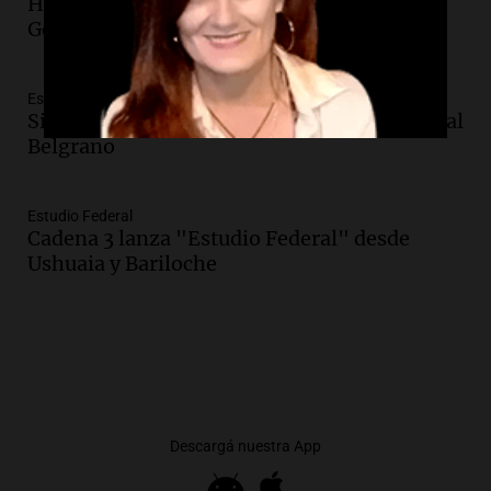
Hoteles más categorizados, al 70% en Villa
General Belgrano
Estudio Federal
Siempre Juntos transmite desde Villa General
Belgrano
Estudio Federal
Cadena 3 lanza "Estudio Federal" desde
Ushuaia y Bariloche
Descargá nuestra App