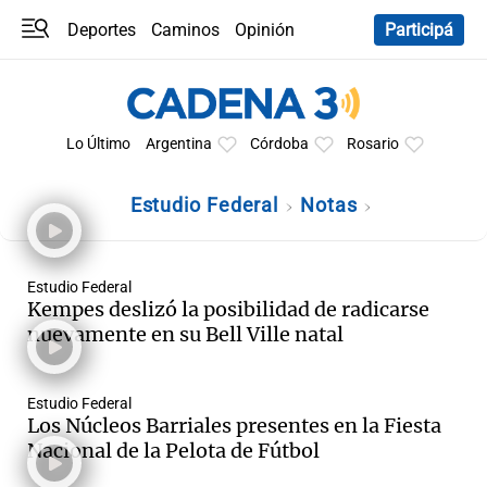
Deportes
Caminos
Opinión
Participá
Programas
Últimas coberturas
Últimas 24 h
En YouTube
Clima
Horóscopo
Lo Último
Argentina
Córdoba
Rosario
Estudio Federal
Notas
Estudio Federal
Kempes deslizó la posibilidad de radicarse
nuevamente en su Bell Ville natal
Estudio Federal
Los Núcleos Barriales presentes en la Fiesta
Nacional de la Pelota de Fútbol