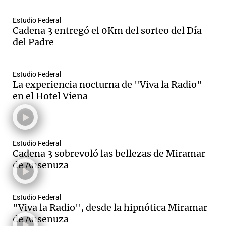
Estudio Federal
Cadena 3 entregó el 0Km del sorteo del Día
del Padre
Notas
s
Notas
La Sole en
Estudio Federal
ial
Mundial 2026
Cadena 3
La experiencia nocturna de "Viva la Radio"
en el Hotel Viena
Estudio Federal
Cadena 3 sobrevoló las bellezas de Miramar
de Ansenuza
Estudio Federal
"Viva la Radio", desde la hipnótica Miramar
de Ansenuza