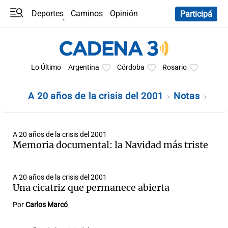
Deportes
Caminos
Opinión
Participá
Programas
Últimas coberturas
Últimas 24 h
En YouTube
Clima
Horóscopo
Lo Último
Argentina
Córdoba
Rosario
A 20 años de la crisis del 2001
Notas
A 20 años de la crisis del 2001
Memoria documental: la Navidad más triste
A 20 años de la crisis del 2001
Una cicatriz que permanece abierta
Por
Carlos Marcó