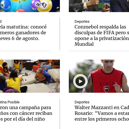
d
Deportes
ela matutina: conocé
Conmebol respalda las
úmeros ganadores de
disculpas de FIFA pero 
eves 6 de agosto.
opone a la privatización
Notas
Notas
No
Mundial
e en Cadena 3
El huracán de Arequito
Cadena 3 en
tina Posible
Deportes
ron una campaña para
Walter Mazzanti en Ca
iños con cáncer reciban
Rosario: "Vamos a esta
s por el día del niño
entre los primeros och