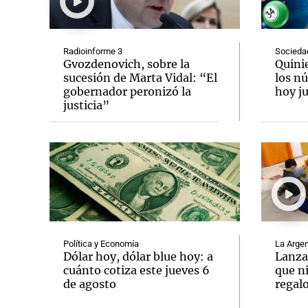
Radioinforme 3
Socieda
Gvozdenovich, sobre la
Quini
sucesión de Marta Vidal: “El
los n
gobernador peronizó la
hoy ju
Notas
Notas
justicia”
Editorial
Mundial 2026
La Sol
Política y Economía
La Argen
Dólar hoy, dólar blue hoy: a
Lanza
cuánto cotiza este jueves 6
que n
de agosto
regalo