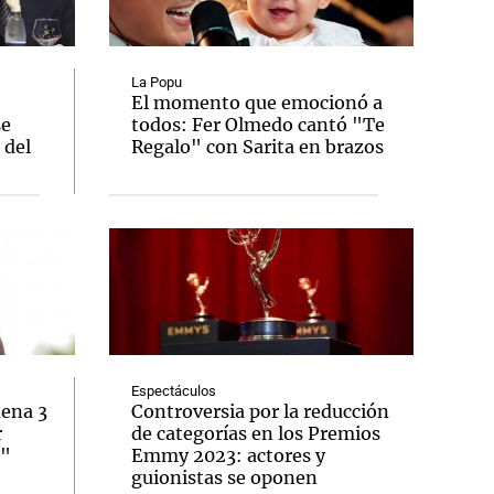
La Popu
El momento que emocionó a
se
todos: Fer Olmedo cantó "Te
Notas
 del
Regalo" con Sarita en brazos
tas
Notas
Venezuela de
 Groenlandia
Comprometidos
Madur
Espectáculos
dena 3
Controversia por la reducción
r
de categorías en los Premios
o"
Emmy 2023: actores y
guionistas se oponen