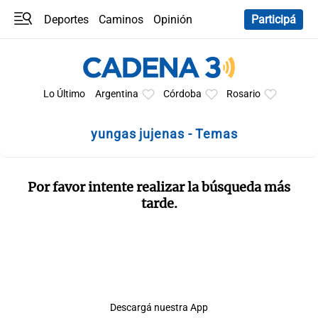
Deportes
Caminos
Opinión
Participá
Programas
Últimas coberturas
Últimas 24 h
En YouTube
Clima
Horóscopo
Lo Último
Argentina
Córdoba
Rosario
yungas jujenas - Temas
Por favor intente realizar la búsqueda más
tarde.
Descargá nuestra App