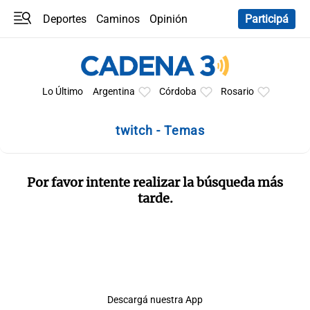
Deportes
Caminos
Opinión
Participá
Programas
Últimas coberturas
Últimas 24 h
En YouTube
Clima
Horóscopo
Lo Último
Argentina
Córdoba
Rosario
twitch - Temas
Por favor intente realizar la búsqueda más
tarde.
Descargá nuestra App