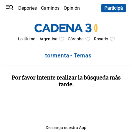
Deportes
Caminos
Opinión
Participá
Programas
Últimas coberturas
Últimas 24 h
En YouTube
Clima
Horóscopo
Lo Último
Argentina
Córdoba
Rosario
tormenta - Temas
Por favor intente realizar la búsqueda más
tarde.
Descargá nuestra App