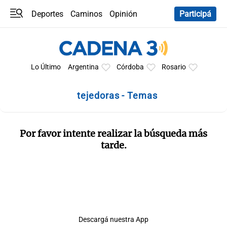
Deportes
Caminos
Opinión
Participá
Programas
Últimas coberturas
Últimas 24 h
En YouTube
Clima
Horóscopo
Lo Último
Argentina
Córdoba
Rosario
tejedoras - Temas
Por favor intente realizar la búsqueda más
tarde.
Descargá nuestra App