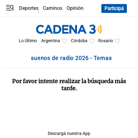
Deportes
Caminos
Opinión
Participá
Programas
Últimas coberturas
Últimas 24 h
En YouTube
Clima
Horóscopo
Lo Último
Argentina
Córdoba
Rosario
suenos de radio 2026 - Temas
Por favor intente realizar la búsqueda más
tarde.
Descargá nuestra App