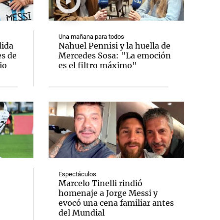
Una mañana para todos
ida
Nahuel Pennisi y la huella de
es de
Mercedes Sosa: "La emoción
Notas
io
es el filtro máximo"
tas
Notas
Venezuela de
 Groenlandia
Comprometidos
Madur
Espectáculos
Marcelo Tinelli rindió
homenaje a Jorge Messi y
evocó una cena familiar antes
del Mundial