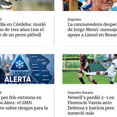
d
Deportes
dia en Córdoba: murió
La conmovedora desped
o de tres años tras el
de Jorge Messi: mensaj
 de un perro pitbull
apoyo a Lionel en Rosar
Notas
Notas
No
e en Cadena 3
El huracán de Arequito
Cadena 3 en
d
Deportes Rosario
 por frío extremo en
Newell's perdió 2-1 en
s Aires: el SMN
Florencio Varela ante
te sobre riesgos para la
Defensa y Justicia pero
mereció más