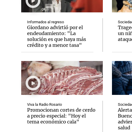
Informados al regreso
Socieda
Giordano advirtió por el
Trage
endeudamiento: "La
un niñ
solución es que haya más
ataque
Notas
Notas
crédito y a menor tasa"
Editorial
Mundial 2026
La Sol
Viva la Radio Rosario
Socieda
Promocionan cortes de cerdo
Alerta
a precio especial: "Hoy el
Bueno
tema económico cala"
advier
salud