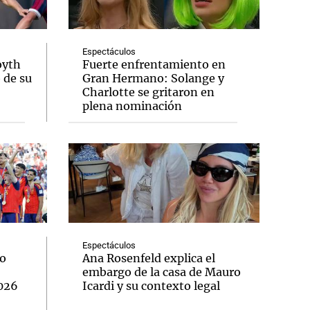
Espectáculos
oyth
Fuerte enfrentamiento en
o de su
Gran Hermano: Solange y
Notas
Charlotte se gritaron en
tas
Notas
plena nominación
Venezuela de
 Groenlandia
Comprometidos
Madur
Espectáculos
lo
Ana Rosenfeld explica el
embargo de la casa de Mauro
2026
Icardi y su contexto legal