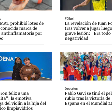
d
Fútbol
MAT prohibió lotes de
La revelación de Juan F
econocida marca de
tras volver a jugar lueg
 antiinflamatoria por
grave lesión: "Era todo
Notas
Notas
No
bo
negatividad"
e en Cadena 3
El huracán de Arequito
Cadena 3 en
Deportes
ron feliz a una
Pablo Gavi se tiñó el pe
ita": la emotiva
rubio tras la victoria de
a del violín a la hija del
España en el Mundial 
ico limpiavidrios