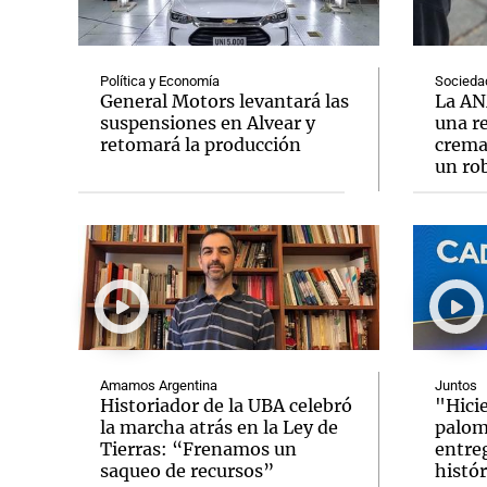
Política y Economía
Socieda
General Motors levantará las
La AN
suspensiones en Alvear y
una r
retomará la producción
crema
Notas
Notas
un ro
Editorial
Mundial 2026
La Sol
Amamos Argentina
Juntos
Historiador de la UBA celebró
"Hicie
la marcha atrás en la Ley de
palom
Tierras: “Frenamos un
entreg
saqueo de recursos”
histór