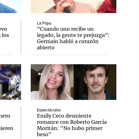
La Popu
evo
“Cuando uno recibe un
 los
legado, la gente te prejuzga”:
Notas
Germain habló a corazón
tas
Notas
abierto
Venezuela de
 Groenlandia
Comprometidos
Madur
Espectáculos
omero
Emily Ceco desmiente
romance con Roberto García
uieren
Moritán: "No hubo primer
beso"