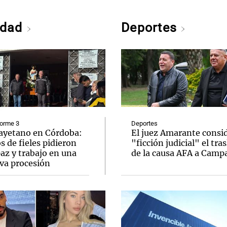
edad
Deportes
forme 3
Deportes
ayetano en Córdoba:
El juez Amarante consi
s de fieles pidieron
"ficción judicial" el tra
az y trabajo en una
de la causa AFA a Camp
va procesión