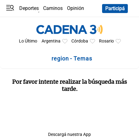
Deportes
Caminos
Opinión
Participá
Programas
Últimas coberturas
Últimas 24 h
En YouTube
Clima
Horóscopo
Lo Último
Argentina
Córdoba
Rosario
region - Temas
Por favor intente realizar la búsqueda más
tarde.
Descargá nuestra App